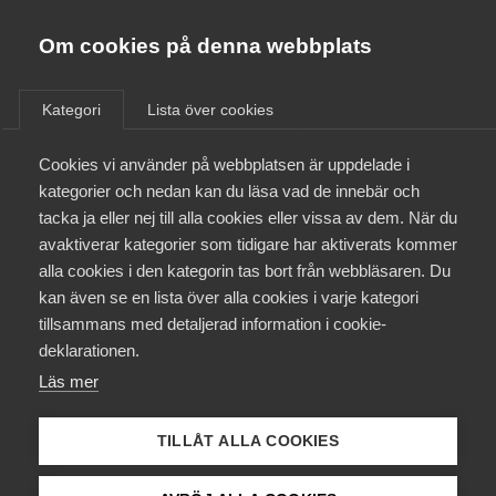
Almega
Förbund
Om cookies på denna webbplats
Almega Tjänste­förbunden
/
Aktuellt
/
Pressmeddelanden
/
Om Almega
Kategori
Lista över cookies
Almega Tjänste­företagen
Aktuellt
Cookies vi använder på webbplatsen är uppdelade i
Almega Utbildning
Nytt kollektivavtal för
kategorier och nedan kan du läsa vad de innebär och
Serviceentreprenad
Innovations­företagen
tacka ja eller nej till alla cookies eller vissa av dem. När du
Medlemskapet
avaktiverar kategorier som tidigare har aktiverats kommer
Kompetens­företagen
alla cookies i den kategorin tas bort från webbläsaren. Du
Mina sidor
Okategoriserade
kan även se en lista över alla cookies i varje kategori
Medie­företagen
tillsammans med detaljerad information i cookie-
5 september 2023
Pressmeddelanden
Kontakt
Säkerhets­företagen
deklarationen.
Läs mer
Tåg­företagen
Kurser & utbildningar
Vård­företagarna
Almega Serviceföretagen har idag tecknat nytt
TILLÅT ALLA COOKIES
Påverkansarbete
kollektivavtal med Kommunal för medarbetare
inom Serviceentreprenad. Det nya avtalet sträcker