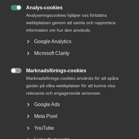
arbetsplatserna i samtal mellan företagare och
Analys-cookies
medarbetare. I avtalsrörelsen 2023 tecknar Almega

Analyseringscookies hjälper oss förbättra
sammanlagt 130 avtal, flest av alla
arbetsgivarorganisationer.
webbplatsen genom att samla och rapportera
information om hur den används.
Google Analytics
Publicerad:
5 september 2023
Microsoft Clarity
Senast uppdaterad:
5 september 2023
Marknadsförings-cookies

Marknadsförings-cookies används för att spåra
gester på olika webbplatser för att kunna visa
DU KANSKE OCKSÅ ÄR INTRESSERAD AV
relevanta och engagerande annonser.
DETTA?
Google Ads
Meta Pixel
YouTube