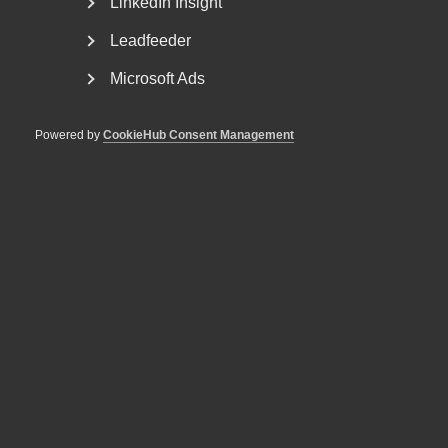
LinkedIn Insight
AD 2026 nr 8 Av byggavtalet framgår att en uppsagd
Leadfeeder
arbetstagare har rätt att under uppsägningstid behålla...
Microsoft Ads
Powered by
CookieHub Consent Management
AD-dom: Uppsägningar enligt
EU-direktivet och bristande
MBL-förhandling vid arbetsbrist
AD 2026 nr 40 Fråga om en arbetsgivare, som inte har
kollektivavtal, bröt mot förhandlingsskyldigheten...