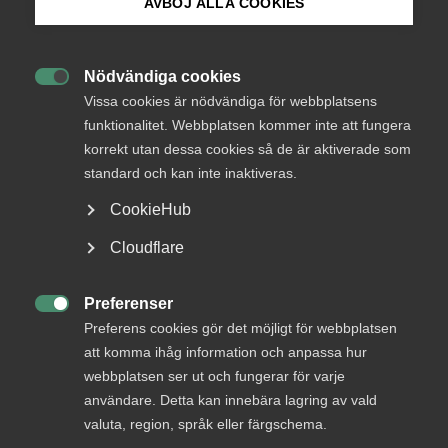
AVBÖJ ALLA COOKIES
Okategoriserade
31 augusti 2023
Arbetsgivarnytt
Bli medlem
Nödvändiga cookies

Logga in på Arbetsgivarguiden
Vissa cookies är nödvändiga för webbplatsens
funktionalitet. Webbplatsen kommer inte att fungera
korrekt utan dessa cookies så de är aktiverade som
Sök på almega.se
standard och kan inte inaktiveras.
Endast tillgänglig för
CookieHub
medlemmar
Press
Cloudflare
In English
Cookie-inställningar
Preferenser
Logga in

Preferens cookies gör det möjligt för webbplatsen
att komma ihåg information och anpassa hur
webbplatsen ser ut och fungerar för varje
Bli medlem
användare. Detta kan innebära lagring av vald
valuta, region, språk eller färgschema.