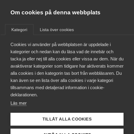
Almega
Förbund
Om cookies på denna webbplats
Almega Tjänste­förbunden
/
Aktuellt
/
Arbetsgivarnytt
/
Om Almega
Kategori
Lista över cookies
Almega Tjänste­företagen
Aktuellt
Cookies vi använder på webbplatsen är uppdelade i
Almega Utbildning
Avvikelse från
kategorier och nedan kan du läsa vad de innebär och
uthyrningslagen inom
Innovations­företagen
tacka ja eller nej till alla cookies eller vissa av dem. När du
Medlemskapet
Statens område
avaktiverar kategorier som tidigare har aktiverats kommer
Kompetens­företagen
alla cookies i den kategorin tas bort från webbläsaren. Du
Mina sidor
kan även se en lista över alla cookies i varje kategori
Medie­företagen
Kompetensföretagen vill informera om att
tillsammans med detaljerad information i cookie-
Arbetsgivarverket och Offentliganställdas
Kontakt
Säkerhets­företagen
deklarationen.
Förhandlingsråd (OFR) träffat avtal om avvikelse
Läs mer
Tåg­företagen
från den så kallade 24-månadersregeln i
Kurser & utbildningar
Uthyrningslagen inom Statens område*, se länk till
Vård­företagarna
TILLÅT ALLA COOKIES
Förhandlingsprotokoll nedan. Avvikelsen börjar
Påverkansarbete
gälla från och med 1 januari 2024.