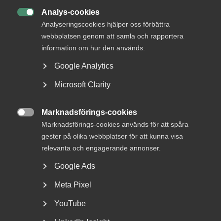
Analys-cookies

Analyseringscookies hjälper oss förbättra
webbplatsen genom att samla och rapportera
information om hur den används.
DU KANSKE OCKSÅ ÄR INTRESSERAD AV
Google Analytics
DETTA?
Microsoft Clarity
Marknadsförings-cookies

Marknadsförings-cookies används för att spåra
gester på olika webbplatser för att kunna visa
relevanta och engagerande annonser.
Google Ads
Tvist om avtalsenlig lön under
Meta Pixel
uppsägningstid i
YouTube
bemanningsföretag