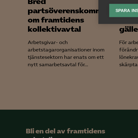
Bred
Nyhe
lagr
partsöverenskommelse
arbe
SPARA IN
om framtidens
somm
Ana

Anal
kollektivavtal
gäll
info
Arbetsgivar- och
För arb
arbetstagarorganisationer inom
förändr
tjänstesektorn har enats om ett
lönekrav
nytt samarbetsavtal för...
skärpta 
Mar

Mark
visa
Bli en del av framtidens