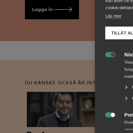
kan även se en
cookie-deklara
Logga in
Bli medlem
Läs mer
TILLÅT A
Nöd

Viss
fung
inak
DU KANSKE OCKSÅ ÄR INTRESSERAD AV
Pre

Pref
anpa