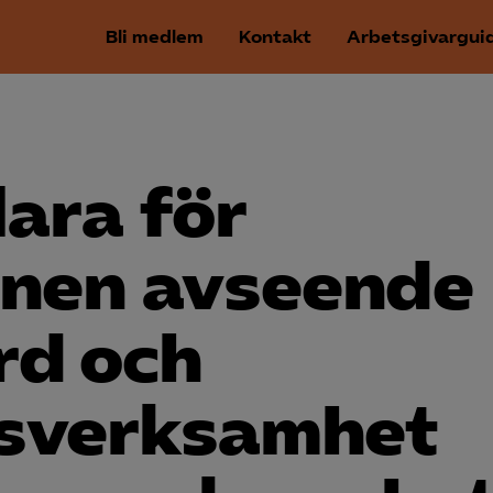
Bli medlem
Kontakt
Arbetsgivargui
lara för
nen avseende
rd och
s­verksamhet