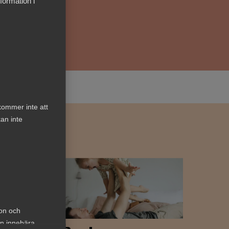
formation i
kommer inte att
an inte
ion och
an innebära