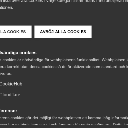
 lista över alla cookies i varje kategori tillsammans med detaljerad in
tionen.
LLA COOKIES
AVBÖJ ALLA COOKIES
vändiga cookies
a cookies är nödvändiga för webbplatsens funktionalitet. Webbplatsen 
era korrekt utan dessa cookies så de är aktiverade som standard och k
tiveras.
 DETTA?
CookieHub
Cloudflare
ferenser
erens cookies gör det möjligt för webbplatsen att komma ihåg informat
ssa hur webbplatsen ser ut och fungerar för varje användare. Detta k