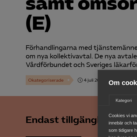
samt omsor
(E)
Förhandlingarna med tjänstemännen
om nya kollektivavtal. De nya avta
Vårdförbundet och Sveriges läkarför
Okategoriserade
4 juli 2023
Arbetsgivarn
Om cooki
Kategori
Cookies vi an
Endast tillgänglig för 
innebär och tac
som tidigare h