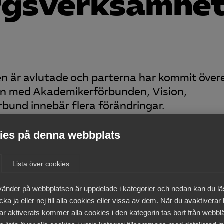
gs­verksamhe
 är avlutade och parterna har kommit över
len med Akademikerförbunden, Vision,
bund innebär flera förändringar.
ytt
es på denna webbplats
Lista över cookies
vänder på webbplatsen är uppdelade i kategorier och nedan kan du l
medlemmar
ka ja eller nej till alla cookies eller vissa av dem. När du avaktiverar
ar aktiverats kommer alla cookies i den kategorin tas bort från webb