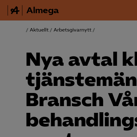
Almega
/
Aktuellt
/
Arbetsgivarnytt
/
Nya avtal k
tjänstemän
Bransch Vå
behandling