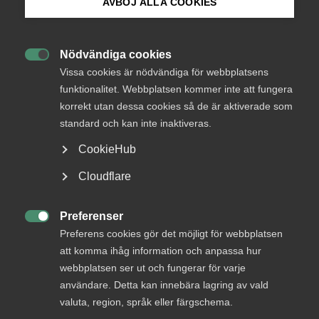
AVBÖJ ALLA COOKIES
Bli medlem
Endast tillgänglig för
Nödvändiga cookies
medlemmar

Logga in på Arbetsgivarguiden
Vissa cookies är nödvändiga för webbplatsens
funktionalitet. Webbplatsen kommer inte att fungera
korrekt utan dessa cookies så de är aktiverade som
Sök på almega.se
standard och kan inte inaktiveras.
Logga in
CookieHub
Press
Cloudflare
Bli medlem
In English
Cookie-inställningar
Preferenser

Preferens cookies gör det möjligt för webbplatsen
att komma ihåg information och anpassa hur
webbplatsen ser ut och fungerar för varje
användare. Detta kan innebära lagring av vald
valuta, region, språk eller färgschema.
DU KANSKE OCKSÅ ÄR INTRESSERAD AV