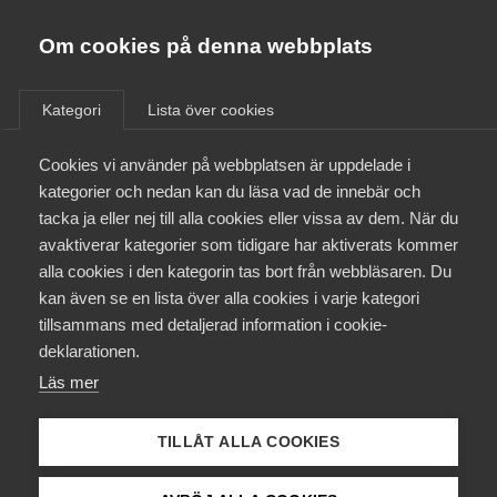
Almega
Förbund
Om cookies på denna webbplats
Almega Tjänste­förbunden
/
Aktuellt
/
Arbetsgivarnytt
/
Om Almega
Kategori
Lista över cookies
Almega Tjänste­företagen
Aktuellt
Cookies vi använder på webbplatsen är uppdelade i
Almega Utbildning
LO-avtalet redigerat och med
kategorier och nedan kan du läsa vad de innebär och
ny bilaga 7
Innovations­företagen
tacka ja eller nej till alla cookies eller vissa av dem. När du
Medlemskapet
avaktiverar kategorier som tidigare har aktiverats kommer
Kompetens­företagen
alla cookies i den kategorin tas bort från webbläsaren. Du
Bemanningsavtalet för arbetare (LO-avtalet) är nu
Mina sidor
kan även se en lista över alla cookies i varje kategori
Medie­företagen
redigerat i Arbetsgivarguiden. Vi informerar
tillsammans med detaljerad information i cookie-
samtidigt om ny bilaga 7 i kollektivavtalet.
Kontakt
Säkerhets­företagen
deklarationen.
Läs mer
Tåg­företagen
Okategoriserade
10 juli 2023
Arbetsgivarnytt
Kurser & utbildningar
Vård­företagarna
TILLÅT ALLA COOKIES
Påverkansarbete