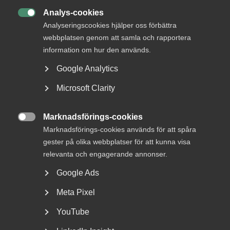
DETTA?
Analys-cookies

Analyseringscookies hjälper oss förbättra
webbplatsen genom att samla och rapportera
information om hur den används.
Google Analytics
Microsoft Clarity
Marknadsförings-cookies
Bred partsöverenskommelse om

Marknadsförings-cookies används för att spåra
framtidens kollektivavtal
gester på olika webbplatser för att kunna visa
relevanta och engagerande annonser.
Arbetsgivar- och arbetstagarorganisationer inom
Google Ads
tjänstesektorn har enats om ett nytt samarbetsavtal
för...
Meta Pixel
YouTube