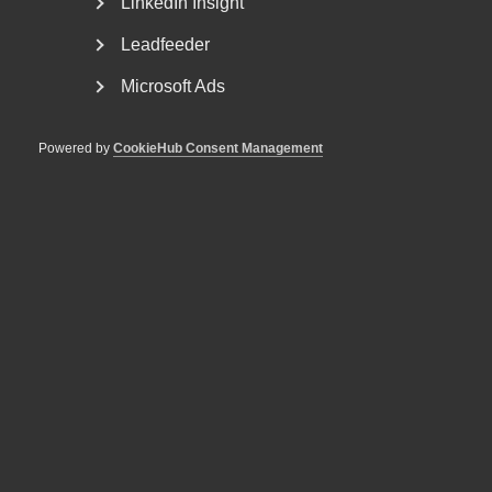
LinkedIn Insight
Leadfeeder
Microsoft Ads
Powered by
CookieHub Consent Management
Tvist om avtalsenlig lön under
uppsägningstid i
bemanningsföretag
AD 2026 nr 8 Av byggavtalet framgår att en uppsagd
arbetstagare har rätt att under uppsägningstid behålla...