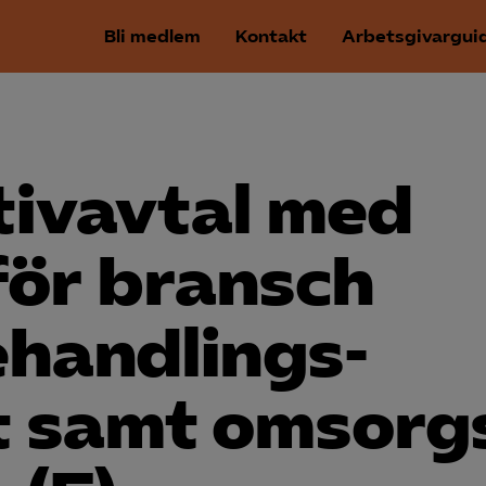
Bli medlem
Kontakt
Arbetsgivargui
tivavtal med
ör bransch
ehandlings­
 samt omsorg