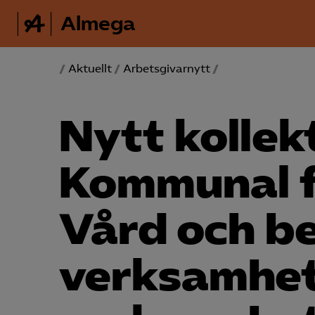
Almega
/
Aktuellt
/
Arbetsgivarnytt
/
Nytt kollek
Kommunal f
Vård och b
verksamhet