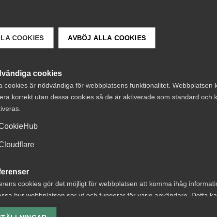
LLA COOKIES
AVBÖJ ALLA COOKIES
vändiga cookies
a cookies är nödvändiga för webbplatsens funktionalitet. Webbplatsen 
era korrekt utan dessa cookies så de är aktiverade som standard och k
 DETTA?
tiveras.
CookieHub
Cloudflare
ferenser
erens cookies gör det möjligt för webbplatsen att komma ihåg informat
och
Tvist om avtalsen
ssa hur webbplatsen ser ut och fungerar för varje användare. Detta k
ldraledighet – en
lön under
ing av vald valuta, region, språk eller färgschema.
anfattning av
uppsägningstid i