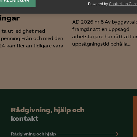
STÄLLNINGAR
Powered by
CookieHub Con
ste årens
bemanningsföre
lys-cookies
yseringscookies hjälper oss förbättra webbplatsen genom att samla oc
ingar
AD 2026 nr 8 Av byggavtal
rmation om hur den används.
framgår att en uppsagd
n ta ut ledighet med
Google Analytics
arbetstagare har rätt att u
apenning Från och med den
uppsägningstid behålla...
024 kan fler än tidigare vara
Microsoft Clarity
knadsförings-cookies
nadsförings-cookies används för att spåra gester på olika webbplatser 
 relevanta och engagerande annonser.
Google Ads
Meta Pixel
Rådgivning, hjälp och
YouTube
kontakt
LinkedIn Insight
Rådgivning och hjälp
Leadfeeder