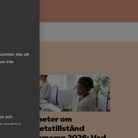
kommer inte att
an inte
ion och
lig
Nyheter om
an innebära
arbetstillstånd
sommaren 2026: Vad