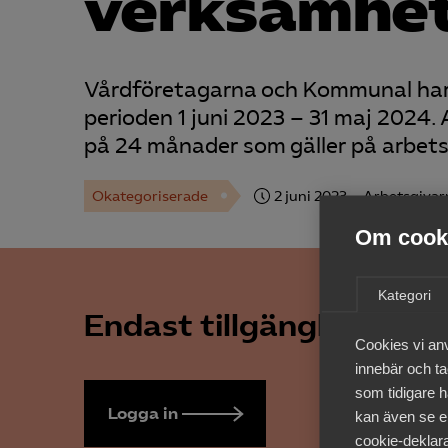
verksamhet
Vårdföretagarna och Kommunal har 
perioden 1 juni 2023 – 31 maj 2024.
på 24 månader som gäller på arbe
Okategoriserade
2 juni 2023
Arbetsgivar
Om cooki
Kategori
Endast tillgänglig för 
Cookies vi an
innebär och tac
som tidigare h
Logga in
Bli medlem
kan även se en
cookie-deklara