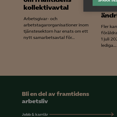
SPARA IN
kollektivavtal
sena
Ana

Anal
ändr
Arbetsgivar- och
info
arbetstagarorganisationer inom
Fler ka
tjänstesektorn har enats om ett
föräldr
nytt samarbetsavtal för...
1 juli 2
lediga...
Mar

Mark
visa
Bli en del av framtidens
arbetsliv
Jobb & karriär