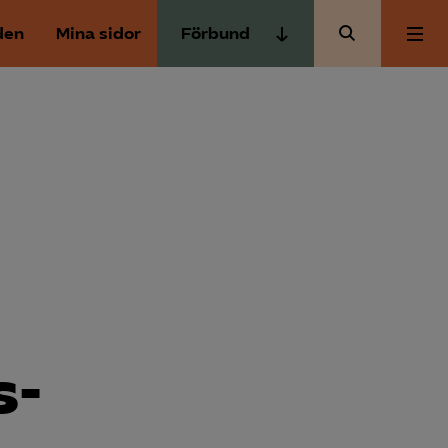
den
Mina sidor
Förbund
Almega Tjänste­förbunden
Om Almega
Almega Tjänste­företagen
Almega Utbildning
Aktuellt
Innovations­företagen
Kompetens­företagen
Medlemskapet
Medie­företagen
Säkerhets­företagen
Mina sidor
Tåg­företagen
s­
Kontakt
Vård­företagarna