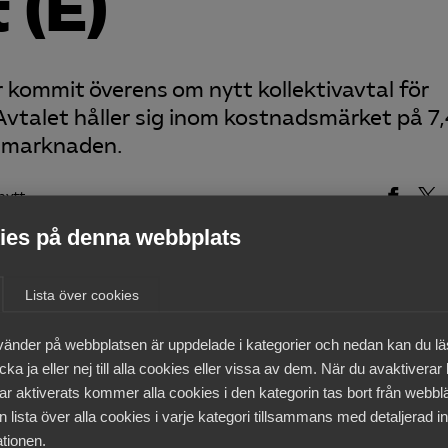
 (E)
kommit överens om nytt kollektivavtal för
 Avtalet håller sig inom kostnadsmärket på 7
tsmarknaden.
nytt
es på denna webbplats
Lista över cookies
medlemmar
vänder på webbplatsen är uppdelade i kategorier och nedan kan du l
ka ja eller nej till alla cookies eller vissa av dem. När du avaktiverar
ar aktiverats kommer alla cookies i den kategorin tas bort från webb
 lista över alla cookies i varje kategori tillsammans med detaljerad in
tionen.