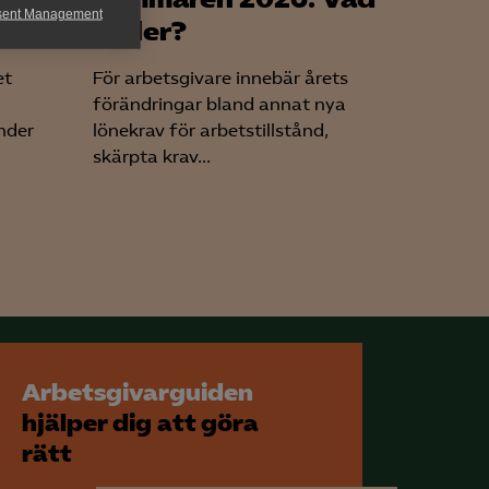
sent Management
tag
gäller?
h rapportera
et
För arbetsgivare innebär årets
förändringar bland annat nya
nder
lönekrav för arbetstillstånd,
skärpta krav...
för att kunna
Arbetsgivarguiden
hjälper dig att göra
rätt