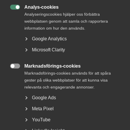
Analys-cookies

Analyseringscookies hjälper oss förbättra
webbplatsen genom att samla och rapportera
information om hur den används.
Google Analytics
Microsoft Clarity
Vab och vobb – de vanligaste
Marknadsförings-cookies
frågorna för dig som

Marknadsförings-cookies används för att spåra
arbetsgivare
gester på olika webbplatser för att kunna visa
relevanta och engagerande annonser.
Vår arbetsrättsjurist Mia Fransson svarar på de
Google Ads
vanligaste frågorna för dig som arbetsgivare kring vab...
Meta Pixel
YouTube