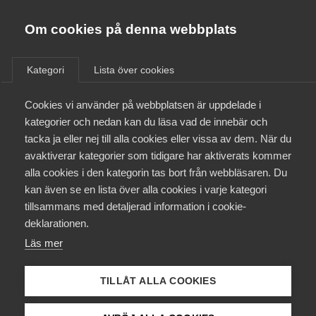
Almega
Förbund
Om cookies på denna webbplats
Almega Tjänste­förbunden
/
Aktuellt
/
Arbetsgivarnytt
/
Om Almega
Kategori
Lista över cookies
Almega Tjänste­företagen
Aktuellt
Cookies vi använder på webbplatsen är uppdelade i
Almega Utbildning
Arbeten på bygg­avtalets
kategorier och nedan kan du läsa vad de innebär och
område
Innovations­företagen
tacka ja eller nej till alla cookies eller vissa av dem. När du
Medlemskapet
avaktiverar kategorier som tidigare har aktiverats kommer
Kompetens­företagen
alla cookies i den kategorin tas bort från webbläsaren. Du
Vi har tagit fram en Q&A angående avtalet med
Mina sidor
kan även se en lista över alla cookies i varje kategori
Medie­företagen
Byggnads om arbeten på byggavtalets område.
tillsammans med detaljerad information i cookie-
Kontakt
Säkerhets­företagen
deklarationen.
Okategoriserade
22 juni 2023
Arbetsgivarnytt
Läs mer
Tåg­företagen
Kurser & utbildningar
Vård­företagarna
TILLÅT ALLA COOKIES
Påverkansarbete