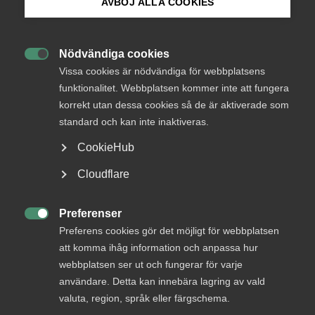
AVBÖJ ALLA COOKIES
Endast tillgänglig för
Bli medlem
medlemmar
Nödvändiga cookies

Logga in på Arbetsgivarguiden
Vissa cookies är nödvändiga för webbplatsens
funktionalitet. Webbplatsen kommer inte att fungera
korrekt utan dessa cookies så de är aktiverade som
Sök på almega.se
Logga in
standard och kan inte inaktiveras.
CookieHub
Bli medlem
Press
Cloudflare
In English
Cookie-inställningar
Preferenser

Preferens cookies gör det möjligt för webbplatsen
att komma ihåg information och anpassa hur
webbplatsen ser ut och fungerar för varje
användare. Detta kan innebära lagring av vald
DU KANSKE OCKSÅ ÄR INTRESSERAD AV
valuta, region, språk eller färgschema.
DETTA?