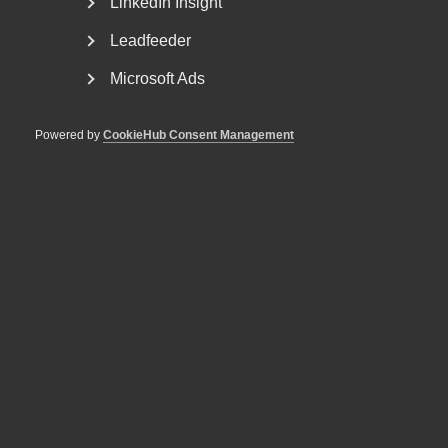
LinkedIn Insight
Leadfeeder
Microsoft Ads
Powered by
CookieHub Consent Management
Snabbare svar i
Arbetsgivarguiden med
ny chattbot
– Arbetsgivarassistenten Rut svarar på frågor som
rör företagens egna kollektivavtal, innehållet i den...