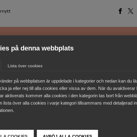
rnytt
es på denna webbplats
medlemmar
Lista över cookies
vänder på webbplatsen är uppdelade i kategorier och nedan kan du l
ka ja eller nej till alla cookies eller vissa av dem. När du avaktiverar
ar aktiverats kommer alla cookies i den kategorin tas bort från webb
 lista över alla cookies i varje kategori tillsammans med detaljerad in
tionen.
LLA COOKIES
AVBÖJ ALLA COOKIES