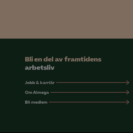
Mar

Mark
visa
Bli en del av framtidens
arbetsliv
Jobb & karriär
Om Almega
Bli medlem