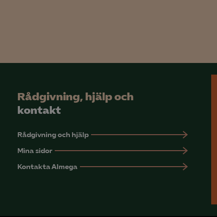
Google Analytics
Microsoft Clarity
knadsförings-cookies
nadsförings-cookies används för att spåra gester på olika webbplatser 
 relevanta och engagerande annonser.
Rådgivning, hjälp och
Google Ads
kontakt
Meta Pixel
Rådgivning och hjälp
YouTube
Mina sidor
LinkedIn Insight
Kontakta Almega
Leadfeeder
Microsoft Ads