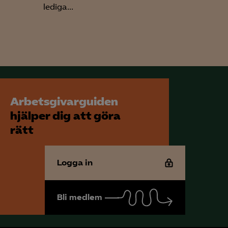
lediga...
för att kunna
Arbetsgivarguiden
hjälper dig att göra
rätt
Logga in
Bli medlem