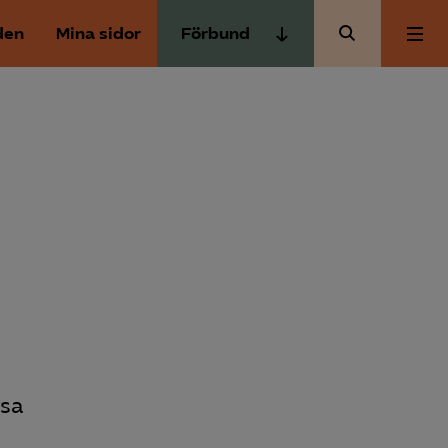
den
Mina sidor
Förbund
Almega Tjänste­förbunden
Om Almega
Almega Tjänste­företagen
Almega Utbildning
Aktuellt
Innovations­företagen
Kompetens­företagen
Medlemskapet
Medie­företagen
Säkerhets­företagen
Mina sidor
Tåg­företagen
Kontakt
Vård­företagarna
ssa