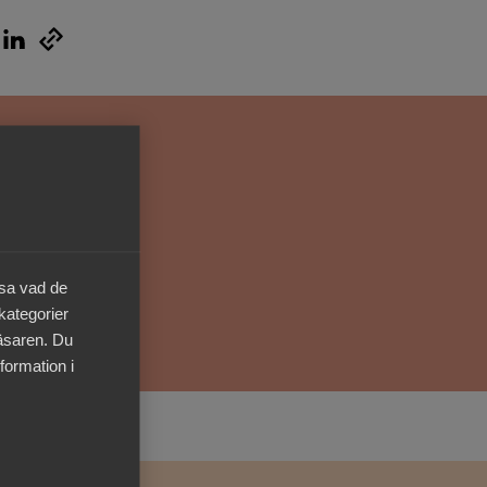
Kurser & utbildningar
Påverkansarbete
Bli medlem
Logga in på
Arbetsgivarguiden
äsa vad de
Sök på almega.se
 kategorier
läsaren. Du
formation i
Press
In English
Cookie-inställningar