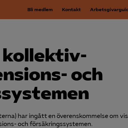
Bli medlem
Kontakt
Arbetsgivargui
 kollektiv­
nsions- och
ssystemen
rterna) har ingått en överenskommelse om vi
nsions- och försäkringssystemen.