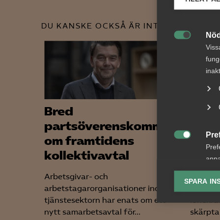
DU KANSKE OCKSÅ ÄR INTRESSERAD AV
Nöd

Viss
fung
inak
Bred
Nyhe
partsöverenskommelse
arbe
Pre
om framtidens
somm

Pref
kollektivavtal
gäll
anpa
lagr
Arbetsgivar- och
För arb
SPARA IN
arbetstagarorganisationer inom
förändr
Ana
tjänstesektorn har enats om ett
lönekrav

Anal
nytt samarbetsavtal för...
skärpta 
info