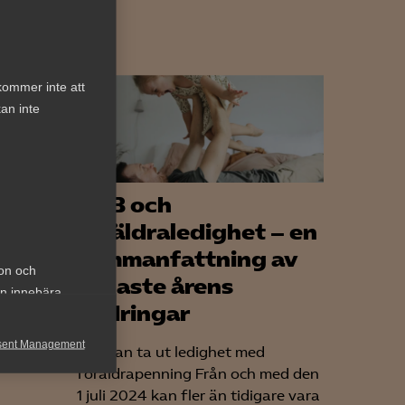
kommer inte att
an inte
VAB och
föräldraledighet – en
sammanfattning av
ion och
senaste årens
an innebära
ändringar
23.
t stärka
sent Management
Fler kan ta ut ledighet med
föräldrapenning Från och med den
h rapportera
1 juli 2024 kan fler än tidigare vara