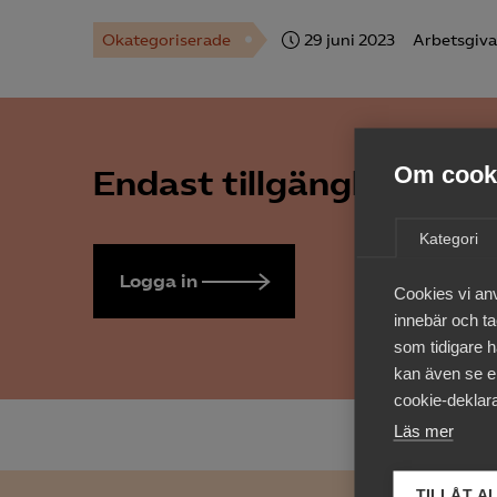
Okategoriserade
29 juni 2023
Arbetsgiva
Om cooki
Endast tillgänglig för 
Kategori
Logga in
Bli medlem
Cookies vi an
innebär och tac
som tidigare h
kan även se en
cookie-deklara
Läs mer
TILLÅT A