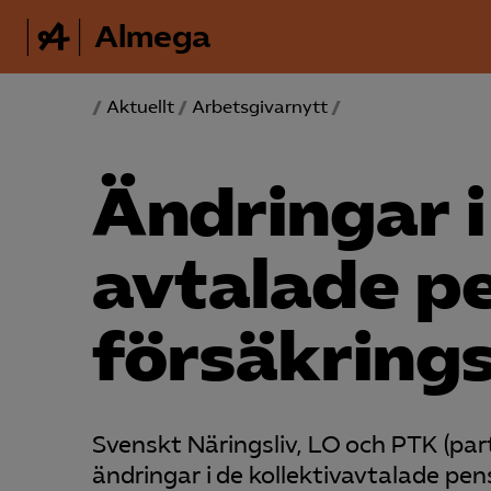
Almega
/
Aktuellt
/
Arbetsgivarnytt
/
Ändringar i
avtalade pe
försäkring
Svenskt Näringsliv, LO och PTK (pa
ändringar i de kollektivavtalade pe