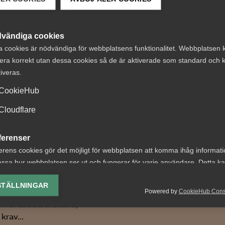
 DETTA?
vändiga cookies
a cookies är nödvändiga för webbplatsens funktionalitet. Webbplatsen 
era korrekt utan dessa cookies så de är aktiverade som standard och k
tiveras.
CookieHub
Cloudflare
ter om
Reglerna om
tstillstånd
lönetransparens
ferenser
aren 2026: Vad
skjuts upp
erens cookies gör det möjligt för webbplatsen att komma ihåg informat
er?
ssa hur webbplatsen ser ut och fungerar för varje användare. Detta k
Lönetransparensdirektivet
ing av vald valuta, region, språk eller färgschema.
beslutades av EU våren 20
etsgivare innebär årets
STÄLLNINGAR
Syftet med direktivet är at
Powered by
CookieHub Con
ingar bland annat nya
lys-cookies
tillämpningen...
 för arbetstillstånd,
yseringscookies hjälper oss förbättra webbplatsen genom att samla oc
krav...
rmation om hur den används.