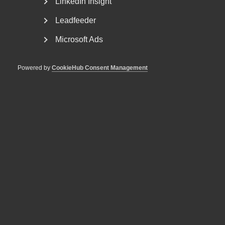
LinkedIn Insight
Leadfeeder
Microsoft Ads
Powered by
CookieHub Consent Management
Almega erbjuder AI-stödd
rådgivning till
medlemsföretagen
Med hjälp av generativ AI blir informationen i Almegas
gedigna Arbetsgivarguide nu ännu mer tillgänglig...