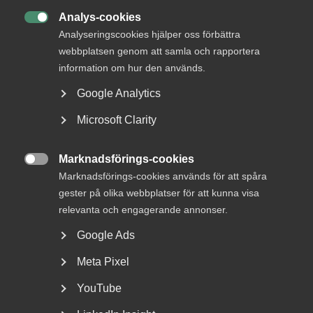
Analys-cookies

Analyseringscookies hjälper oss förbättra
DU KANSKE OCKSÅ ÄR INTRESSERAD AV
webbplatsen genom att samla och rapportera
DETTA?
information om hur den används.
Google Analytics
Microsoft Clarity
Marknadsförings-cookies

Marknadsförings-cookies används för att spåra
gester på olika webbplatser för att kunna visa
relevanta och engagerande annonser.
Bred partsöverenskommelse om
Google Ads
framtidens kollektivavtal
Meta Pixel
Arbetsgivar- och arbetstagarorganisationer inom
YouTube
tjänstesektorn har enats om ett nytt samarbetsavtal
för...