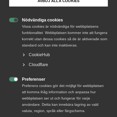
AVBÖJ ALLA COOKIES
Bli medlem
Nödvändiga cookies

Logga in på Arbetsgivarguiden
Vissa cookies är nödvändiga för webbplatsens
funktionalitet. Webbplatsen kommer inte att fungera
Endast tillgänglig för
korrekt utan dessa cookies så de är aktiverade som
Sök på almega.se
medlemmar
standard och kan inte inaktiveras.
CookieHub
Press
Cloudflare
Logga in
In English
Cookie-inställningar
Preferenser

Preferens cookies gör det möjligt för webbplatsen
Bli medlem
att komma ihåg information och anpassa hur
webbplatsen ser ut och fungerar för varje
användare. Detta kan innebära lagring av vald
valuta, region, språk eller färgschema.