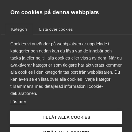
Almega
Förbund
Om cookies på denna webbplats
Almega Tjänste­förbunden
/
Aktuellt
/
Arbetsgivarnytt
/
Om Almega
Kategori
Lista över cookies
Almega Tjänste­företagen
Aktuellt
Cookies vi använder på webbplatsen är uppdelade i
Almega Utbildning
Nytt kollektivavtal tecknat
kategorier och nedan kan du läsa vad de innebär och
för Apoteks­företagen inom
Innovations­företagen
tacka ja eller nej till alla cookies eller vissa av dem. När du
Medlemskapet
Almega Tjänste­förbunden
avaktiverar kategorier som tidigare har aktiverats kommer
Kompetens­företagen
alla cookies i den kategorin tas bort från webbläsaren. Du
Mina sidor
kan även se en lista över alla cookies i varje kategori
Medie­företagen
Almega Tjänsteförbunden bransch Apotek har
tillsammans med detaljerad information i cookie-
tecknat nytt kollektivavtal om löner och allmänna
Kontakt
Säkerhets­företagen
deklarationen.
anställningsvillkor med Unionen och Sveriges
Läs mer
Tåg­företagen
Farmaceuter/Sveriges Ingenjörer för perioden 1 maj
Kurser & utbildningar
2023 till den 30 april 2025.
Vård­företagarna
TILLÅT ALLA COOKIES
Påverkansarbete
Okategoriserade
4 maj 2023
Arbetsgivarnytt