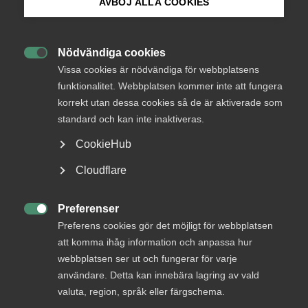
advokat- och juristbyråer. Avtalet sträcker sig över
AVBÖJ ALLA COOKIES
24 månader. Det totala avtalsvärdet är 7,4 procent.
Bli medlem
Nödvändiga cookies

Logga in på Arbetsgivarguiden
– Avtalet är inom de ramar som arbetsmarknadens parter
Vissa cookies är nödvändiga för webbplatsens
är överens om, det så kallade märket. Förhandlingarna har
funktionalitet. Webbplatsen kommer inte att fungera
varit konstruktiva och vi är mycket nöjda över att ha
korrekt utan dessa cookies så de är aktiverade som
Sök på almega.se
träffat detta avtal tillsammans med Akavia, säger
standard och kan inte inaktiveras.
Gabriella Forssell och Gunnar Ekbrant som är ansvariga
CookieHub
förhandlare på Almega Tjänsteföretagen.
Press
Cloudflare
Juristavtalet är anpassat för advokat – och juristbyråer
In English
och gäller för jurister och andra akademiker. Avtalet löper
under perioden 1 maj 2023 till och med den 30 april 2025.
Cookie-inställningar
Preferenser

Preferens cookies gör det möjligt för webbplatsen
att komma ihåg information och anpassa hur
webbplatsen ser ut och fungerar för varje
Almega strävar efter de bästa förutsättningarna för både
användare. Detta kan innebära lagring av vald
företagare och medarbetare. Att erbjuda attraktiva villkor
valuta, region, språk eller färgschema.
är avgörande för tjänste¬företagens framgång.