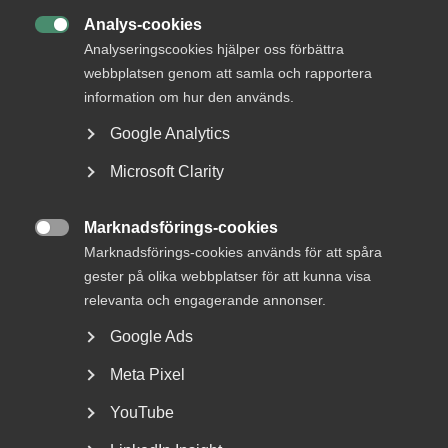
Tillsammans skapar vi en bra arbetsmarknad: under
Analys-cookies
avtalsförhandlingarna, men framförallt varje dag på

Analyseringscookies hjälper oss förbättra
arbetsplatserna i samtal mellan företagare och
webbplatsen genom att samla och rapportera
medarbetare. I avtalsrörelsen 2023 tecknar Almega
information om hur den används.
sammanlagt 130 avtal, flest av alla
arbetsgivarorganisationer.
Google Analytics
Microsoft Clarity
Publicerad:
9 maj 2023
Marknadsförings-cookies
Senast uppdaterad:
9 maj 2023

Etiketter:
Kollektivavtal
Marknadsförings-cookies används för att spåra
gester på olika webbplatser för att kunna visa
relevanta och engagerande annonser.
Google Ads
DU KANSKE OCKSÅ ÄR INTRESSERAD AV
Meta Pixel
DETTA?
YouTube