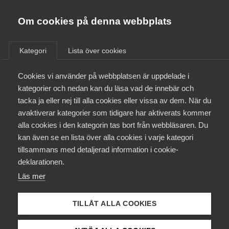
Almega
Förbund
Om cookies på denna webbplats
Almega Tjänste­förbunden
/
Aktuellt
/
Pressmeddelanden
/
Om Almega
Kategori
Lista över cookies
Almega Tjänste­företagen
Aktuellt
Cookies vi använder på webbplatsen är uppdelade i
Almega Utbildning
Nytt kollektivavtal för
kategorier och nedan kan du läsa vad de innebär och
advokat- och juristbyråer –
Innovations­företagen
tacka ja eller nej till alla cookies eller vissa av dem. När du
Medlemskapet
jurist­avtalet
avaktiverar kategorier som tidigare har aktiverats kommer
Kompetens­företagen
alla cookies i den kategorin tas bort från webbläsaren. Du
Mina sidor
kan även se en lista över alla cookies i varje kategori
Medie­företagen
Okategoriserade
9 maj 2023
Pressmeddelanden
tillsammans med detaljerad information i cookie-
Kontakt
Säkerhets­företagen
deklarationen.
Läs mer
Tåg­företagen
Kurser & utbildningar
Vård­företagarna
TILLÅT ALLA COOKIES
Almega Tjänsteföretagen har idag träffat
Påverkansarbete
kollektivavtal med fackförbundet Akavia för