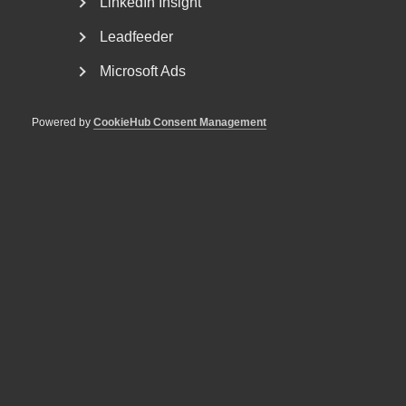
LinkedIn Insight
Leadfeeder
Microsoft Ads
Powered by
CookieHub Consent Management
Almega erbjuder AI-stödd
rådgivning till
medlemsföretagen
Med hjälp av generativ AI blir informationen i Almegas
gedigna Arbetsgivarguide nu ännu mer tillgänglig...