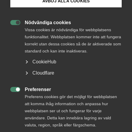
AVBÖJ ALLA COOKIES
Bli medlem
Nödvändiga cookies

Logga in på Arbetsgivarguiden
Vissa cookies är nödvändiga för webbplatsens
funktionalitet. Webbplatsen kommer inte att fungera
Endast tillgänglig för
korrekt utan dessa cookies så de är aktiverade som
Sök på almega.se
medlemmar
standard och kan inte inaktiveras.
CookieHub
Press
Cloudflare
Logga in
In English
Cookie-inställningar
Preferenser

Preferens cookies gör det möjligt för webbplatsen
Bli medlem
att komma ihåg information och anpassa hur
webbplatsen ser ut och fungerar för varje
användare. Detta kan innebära lagring av vald
valuta, region, språk eller färgschema.