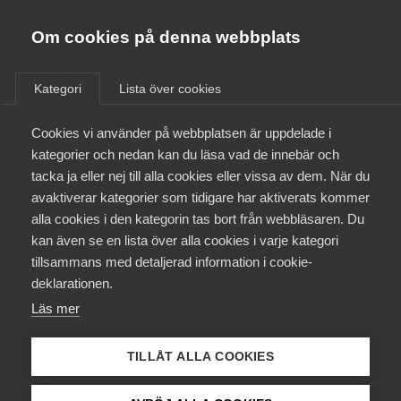
Almega
Förbund
Om cookies på denna webbplats
Almega Tjänste­förbunden
/
Aktuellt
/
Arbetsgivarnytt
/
Om Almega
Kategori
Lista över cookies
Almega Tjänste­företagen
Aktuellt
Cookies vi använder på webbplatsen är uppdelade i
Almega Utbildning
Nytt avtal med Unionen och
kategorier och nedan kan du läsa vad de innebär och
SRAT för tiden 1 september
Innovations­företagen
tacka ja eller nej till alla cookies eller vissa av dem. När du
Medlemskapet
2023 – 31 augusti 2025
avaktiverar kategorier som tidigare har aktiverats kommer
Kompetens­företagen
alla cookies i den kategorin tas bort från webbläsaren. Du
Mina sidor
kan även se en lista över alla cookies i varje kategori
Medie­företagen
Den 11 maj 2023 träffade Almega Tjänsteföretagen
tillsammans med detaljerad information i cookie-
ett nytt avtal avseende Gym och friskvårdsföretag
Kontakt
Säkerhets­företagen
deklarationen.
med Unionen och SRAT, om löner och allmänna
Läs mer
Tåg­företagen
anställningsvillkor för tiden 1 september 2023 – 31
Kurser & utbildningar
augusti 2025.
Vård­företagarna
TILLÅT ALLA COOKIES
Påverkansarbete
Okategoriserade
12 maj 2023
Arbetsgivarnytt