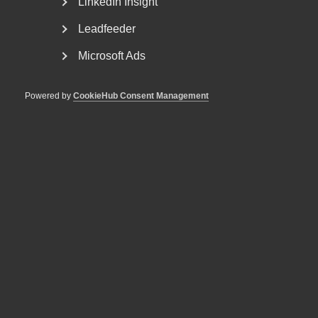
LinkedIn Insight
Leadfeeder
Microsoft Ads
Powered by
CookieHub Consent Management
Bred partsöverenskommelse om
framtidens kollektivavtal
Arbetsgivar- och arbetstagarorganisationer inom
tjänstesektorn har enats om ett nytt samarbetsavtal
för...