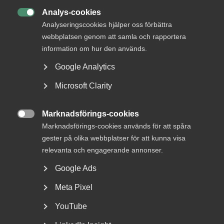
Analys-cookies

Analyseringscookies hjälper oss förbättra
DU KANSKE OCKSÅ ÄR INTRESSERAD AV
webbplatsen genom att samla och rapportera
DETTA?
information om hur den används.
Google Analytics
Microsoft Clarity
Marknadsförings-cookies

Marknadsförings-cookies används för att spåra
gester på olika webbplatser för att kunna visa
relevanta och engagerande annonser.
Nyheter om arbetstillstånd
Google Ads
sommaren 2026: Vad gäller?
Meta Pixel
För arbetsgivare innebär årets förändringar bland annat
YouTube
nya lönekrav för arbetstillstånd, skärpta krav...