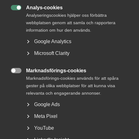
arbetsgivarorganisationer.
Analys-cookies

Analyseringscookies hjälper oss förbättra
webbplatsen genom att samla och rapportera
Publicerad:
28 april 2023
information om hur den används.
Senast uppdaterad:
28 april 2023
Google Analytics
Microsoft Clarity
DU KANSKE OCKSÅ ÄR INTRESSERAD AV
Marknadsförings-cookies

DETTA?
Marknadsförings-cookies används för att spåra
gester på olika webbplatser för att kunna visa
relevanta och engagerande annonser.
Google Ads
Meta Pixel
YouTube