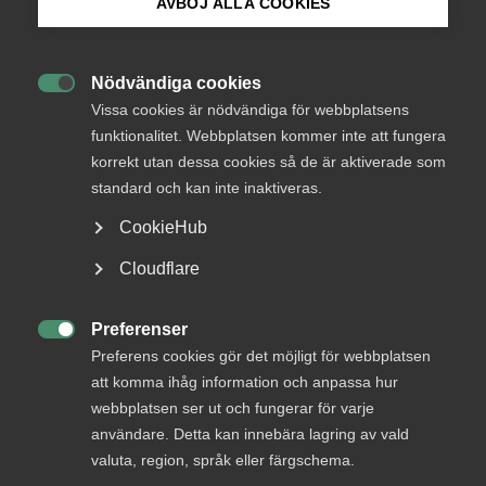
AVBÖJ ALLA COOKIES
Bli medlem
– Vi har i konstruktiv anda tillsammans med vår fackliga
Nödvändiga cookies
motpart tecknat kollektivavtal inom de ramar, det så

Logga in på Arbetsgivarguiden
Vissa cookies är nödvändiga för webbplatsens
kallade märket, som arbetsmarknadens parter är överens
funktionalitet. Webbplatsen kommer inte att fungera
om. Det säger Viktoria Lundqvist som är ansvarig
korrekt utan dessa cookies så de är aktiverade som
Sök på almega.se
förhandlare på Medieföretagen.
standard och kan inte inaktiveras.
Avtalen gäller under perioden 1 april 2023 till 31 mars 2025
CookieHub
och berör 121 årsanställda personer vid 7 företag.
Press
Cloudflare
In English
Almega strävar efter de bästa förutsättningarna för både
företagare och medarbetare. Att erbjuda attraktiva villkor
Cookie-inställningar
Preferenser
är avgörande för tjänste­företagens framgång.

Preferens cookies gör det möjligt för webbplatsen
Tillsammans skapar vi en bra arbetsmarknad: under
att komma ihåg information och anpassa hur
avtalsförhandlingarna, men framförallt varje dag på
webbplatsen ser ut och fungerar för varje
arbetsplatserna i samtal mellan företagare och
användare. Detta kan innebära lagring av vald
medarbetare. I avtalsrörelsen 2023 tecknar Almega
valuta, region, språk eller färgschema.
sammanlagt 130 avtal, flest av alla