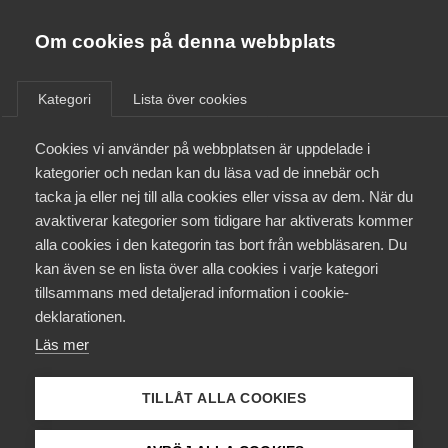
Almega
Förbund
Om cookies på denna webbplats
Almega Tjänste­förbunden
/
Aktuellt
/
Pressmeddelanden
/
Om Almega
Kategori
Lista över cookies
Almega Tjänste­företagen
Aktuellt
Cookies vi använder på webbplatsen är uppdelade i
Almega Utbildning
Nytt kollektivavtal för
kategorier och nedan kan du läsa vad de innebär och
inläsare av talböcker
Innovations­företagen
tacka ja eller nej till alla cookies eller vissa av dem. När du
Medlemskapet
avaktiverar kategorier som tidigare har aktiverats kommer
Kompetens­företagen
alla cookies i den kategorin tas bort från webbläsaren. Du
Mina sidor
Okategoriserade
28 april 2023
Pressmeddelanden
kan även se en lista över alla cookies i varje kategori
Medie­företagen
tillsammans med detaljerad information i cookie-
Kontakt
Säkerhets­företagen
deklarationen.
Läs mer
Tåg­företagen
Kurser & utbildningar
Medieföretagen inom Almega har idag tecknat
Vård­företagarna
kollektivavtal med Fackförbundet Scen & Film. Det
TILLÅT ALLA COOKIES
Påverkansarbete
nya avtalet sträcker sig över 24 månader och det
totala avtalsvärdet är 7,4 procent.