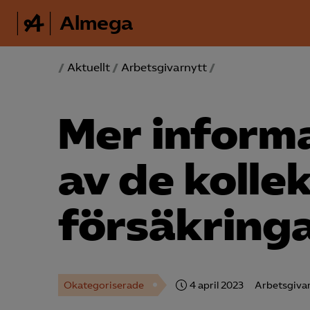
Almega
/
Aktuellt
/
Arbetsgivarnytt
/
Mer inform
av de kolle
försäkring
Okategoriserade
4 april 2023
Arbetsgiva