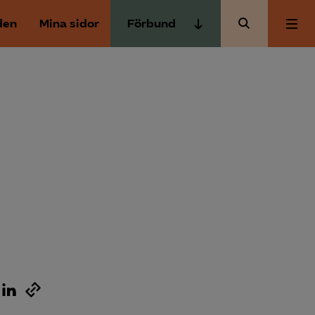
den
Mina sidor
Förbund
Almega Tjänste­förbunden
Om Almega
Almega Tjänste­företagen
Almega Utbildning
Aktuellt
Innovations­företagen
Kompetens­företagen
Medlemskapet
Medie­företagen
Säkerhets­företagen
Mina sidor
Tåg­företagen
Kontakt
Vård­företagarna