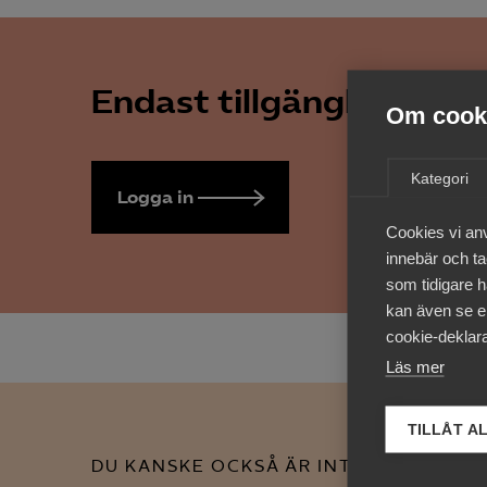
Endast tillgänglig för 
Om cooki
Kategori
Logga in
Bli medlem
Cookies vi an
innebär och tac
som tidigare h
kan även se en
cookie-deklara
Läs mer
TILLÅT A
DU KANSKE OCKSÅ ÄR INTRESSERAD AV