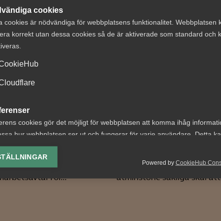
vändiga cookies
a cookies är nödvändiga för webbplatsens funktionalitet. Webbplatsen 
era korrekt utan dessa cookies så de är aktiverade som standard och k
tiveras.
CookieHub
Försäkringskass
Cloudflare
söverenskommelse
förlorade tviste
ramtidens
avskedande efte
ferenser
ektivavtal
dataintrång
erens cookies gör det möjligt för webbplatsen att komma ihåg informat
ssa hur webbplatsen ser ut och fungerar för varje användare. Detta k
ivar- och
AD 2026 nr 44 Fråga om
ing av vald valuta, region, språk eller färgschema.
agarorganisationer inom
Försäkringskassan hade la
STÄLLNINGAR
Powered by
CookieHub Con
sektorn har enats om ett
grund att avskeda, eller
lys-cookies
arbetsavtal för...
åtminstone sakliga skäl att.
yseringscookies hjälper oss förbättra webbplatsen genom att samla oc
rmation om hur den används.
Google Analytics