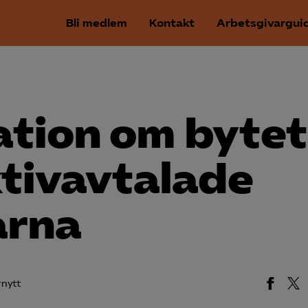
Bli medlem
Kontakt
Arbetsgivargui
ation om bytet
ktiv­avtalade
arna
rnytt