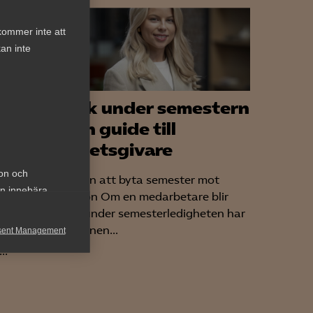
kommer inte att
an inte
an
Sjuk under semestern
n om
– en guide till
r
arbetsgivare
ion och
Rätten att byta semester mot
an innebära
sjuklön Om en medarbetare blir
sjuk under semesterledigheten har
ga
personen...
sent Management
..
h rapportera