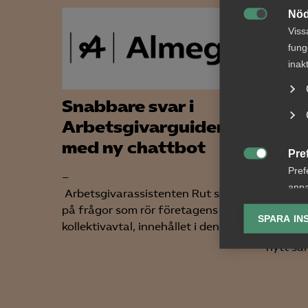
Nöd

Viss
fung
inak
Snabbare svar i
Bred
Arbetsgivarguiden
part
med ny chattbot
om f
Pre
koll

Pref
–
anpa
Arbetsgivarassistenten Rut svarar
Arbetsg
lagr
på frågor som rör företagens egna
arbetst
SPARA IN
kollektivavtal, innehållet i den...
tjänste
Ana
nytt sam

Anal
info