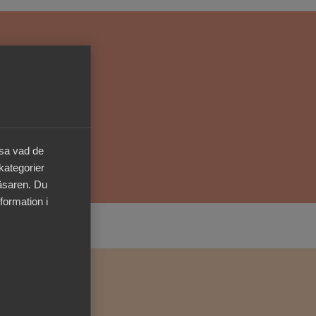
Kurser & utbildningar
Påverkansarbete
Bli medlem
Logga in på
äsa vad de
Arbetsgivarguiden
 kategorier
läsaren. Du
Sök på almega.se
formation i
Press
In English
Cookie-inställningar