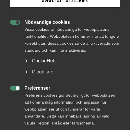
AVBÖJ ALLA COOKIES
Bli medlem
Påverka framtidens Almega
Nödvändiga cookies

Logga in på Arbetsgivarguiden
Vissa cookies är nödvändiga för webbplatsens
Nu skickar vi ut vår medlemsundersökning till dig
funktionalitet. Webbplatsen kommer inte att fungera
som är medlem i Almega och förbund. Missa inte
korrekt utan dessa cookies så de är aktiverade som
Sök på almega.se
chansen att bidra till ett ännu vassare Almega!
standard och kan inte inaktiveras.
CookieHub
Almega
20 mars 2023
Nyheter
Press
Cloudflare
In English
MER OM ALMEGA
Cookie-inställningar
Preferenser

Preferens cookies gör det möjligt för webbplatsen
23 juni
att komma ihåg information och anpassa hur
Bred partsöverenskommelse om
webbplatsen ser ut och fungerar för varje
framtidens kollektivavtal
användare. Detta kan innebära lagring av vald
valuta, region, språk eller färgschema.