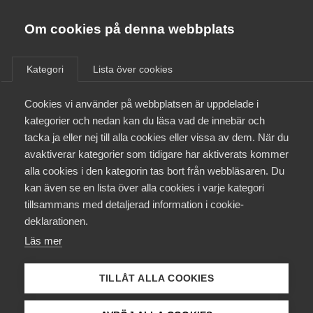
Almega
Förbund
Om cookies på denna webbplats
Almega Tjänste­förbunden
/
Aktuellt
/
Nyheter
/
Om Almega
Kategori
Lista över cookies
Almega Tjänste­företagen
Aktuellt
Cookies vi använder på webbplatsen är uppdelade i
Almega Utbildning
kategorier och nedan kan du läsa vad de innebär och
Innovations­företagen
tacka ja eller nej till alla cookies eller vissa av dem. När du
Medlemskapet
avaktiverar kategorier som tidigare har aktiverats kommer
Kompetens­företagen
alla cookies i den kategorin tas bort från webbläsaren. Du
Mina sidor
kan även se en lista över alla cookies i varje kategori
Medie­företagen
tillsammans med detaljerad information i cookie-
Kontakt
Säkerhets­företagen
deklarationen.
Läs mer
Tåg­företagen
Kurser & utbildningar
Vård­företagarna
TILLÅT ALLA COOKIES
Påverkansarbete
Linda Syrén, chef Marknad och medlem på Almega.