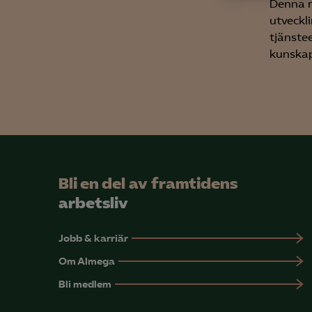
Anal
Denna r
info
utveckl
tjänste
kunskaps
Mar

Mark
visa
Bli en del av framtidens
arbetsliv
Jobb & karriär
Om Almega
Bli medlem