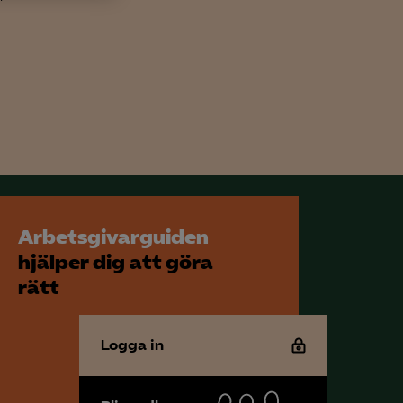
h rapportera
för att kunna
Arbetsgivarguiden
hjälper dig att göra
rätt
Logga in