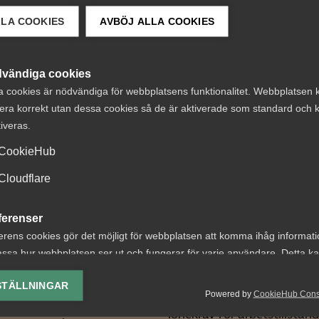
LLA COOKIES
AVBÖJ ALLA COOKIES
 DETTA?
vändiga cookies
a cookies är nödvändiga för webbplatsens funktionalitet. Webbplatsen 
era korrekt utan dessa cookies så de är aktiverade som standard och k
tiveras.
CookieHub
Cloudflare
iges
Nyheter om
kapsintensiva
arbetstillstånd
ferenser
steexport står
sommaren 2026:
erens cookies gör det möjligt för webbplatsen att komma ihåg informat
k - men
gäller?
ssa hur webbplatsen ser ut och fungerar för varje användare. Detta k
urrenterna
ing av vald valuta, region, språk eller färgschema.
För arbetsgivare innebär år
STÄLLNINGAR
ger ifatt
Powered by
CookieHub Con
förändringar bland annat 
lys-cookies
lönekrav för arbetstillstånd