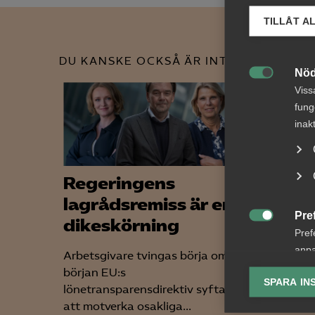
TILLÅT A
DU KANSKE OCKSÅ ÄR INTRESSERAD AV
Nöd

Viss
fung
inak
Regeringens
Sver
lagrådsremiss är en
kuns
Pre
dikeskörning
tjän

Pref
star
anpa
Arbetsgivare tvingas börja om från
konk
lagr
början EU:s
SPARA IN
sprin
lönetransparensdirektiv syftar till
Ana
att motverka osakliga...
