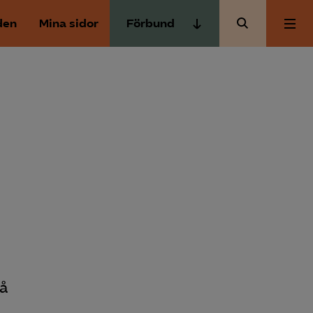
den
Mina sidor
Förbund
Almega Tjänste­förbunden
Om Almega
Almega Tjänste­företagen
Almega Utbildning
Aktuellt
Innovations­företagen
Kompetens­företagen
Medlemskapet
Medie­företagen
Säkerhets­företagen
Mina sidor
Tåg­företagen
Kontakt
Vård­företagarna
på