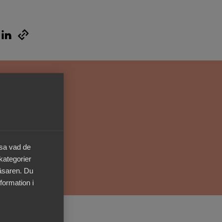
Kurser & utbildningar
Påverkansarbete
Bli medlem
Logga in på
Arbetsgivarguiden
Sök på almega.se
äsa vad de
 kategorier
läsaren. Du
Press
formation i
In English
Cookie-inställningar