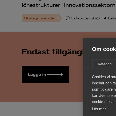
lönestrukturer i Innovationssektorn 
Okategoriserade
16 februari 2023
Arbets
Om cooki
Endast tillgänglig för 
Kategori
Logga in
Bli medlem
Cookies vi an
innebär och tac
som tidigare h
kan även se en
cookie-deklara
Läs mer