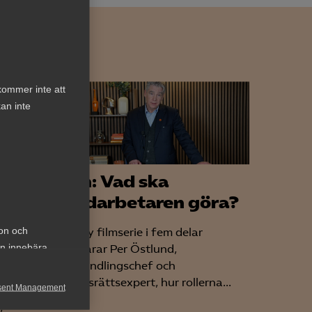
kommer inte att
an inte
Lön: Vad ska
medarbetaren göra?
 Vad
ion och
I en ny filmserie i fem delar
an innebära
förklarar Per Östlund,
förhandlingschef och
ets
arbetsrättsexpert, hur rollerna...
sent Management
nya
,