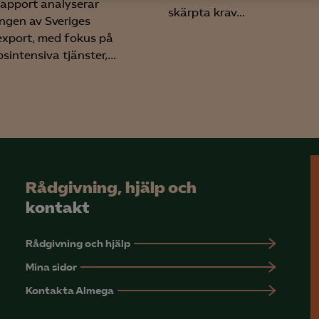
yseringscookies hjälper oss förbättra webbplatsen genom att samla oc
apport analyserar
skärpta krav...
rmation om hur den används.
ingen av Sveriges
export, med fokus på
Google Analytics
intensiva tjänster,...
Microsoft Clarity
knadsförings-cookies
nadsförings-cookies används för att spåra gester på olika webbplatser 
 relevanta och engagerande annonser.
Google Ads
Rådgivning, hjälp och
Meta Pixel
kontakt
YouTube
Rådgivning och hjälp
LinkedIn Insight
Mina sidor
Leadfeeder
Kontakta Almega
Microsoft Ads