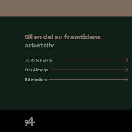
Mar

Mark
Bli en del av framtidens
visa
arbetsliv
Jobb & karriär
Om Almega
Bli medlem