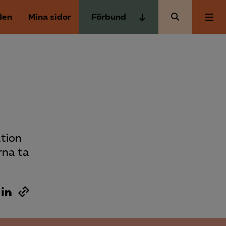
den
Mina sidor
Förbund
Almega Tjänste­förbunden
Om Almega
Almega Tjänste­företagen
Almega Utbildning
Aktuellt
Innovations­företagen
Kompetens­företagen
Medlemskapet
Medie­företagen
ation
rna ta
Säkerhets­företagen
Mina sidor
Tåg­företagen
Kontakt
Vård­företagarna