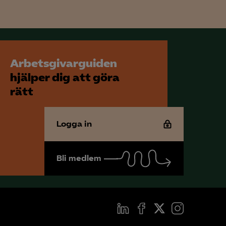
för att kunna
Arbetsgivarguiden
hjälper dig att göra
rätt
Logga in
Bli medlem