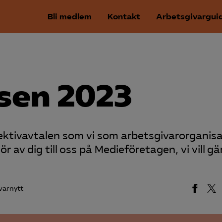
Bli medlem
Kontakt
Arbetsgivargui
lsen 2023
llektivavtalen som vi som arbetsgivarorganis
r av dig till oss på Medieföretagen, vi vill gä
varnytt