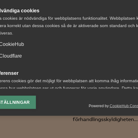
vändiga cookies
a cookies är nödvändiga för webbplatsens funktionalitet. Webbplatsen 
era korrekt utan dessa cookies så de är aktiverade som standard och k
tiveras.
ektivavtalen: en
AD-dom:
CookieHub
ral del av den
Uppsägningar en
ska modellen
EU-direktivet oc
Cloudflare
bristande MBL-
ars är kollektivavtalets
förhandling vid
ferenser
n vad har kollektivavtalen
erens cookies gör det möjligt för webbplatsen att komma ihåg informat
arbetsbrist
för svensk arbetsmarknad?
ssa hur webbplatsen ser ut och fungerar för varje användare. Detta k
ing av vald valuta, region, språk eller färgschema.
AD 2026 nr 40 Fråga om e
STÄLLNINGAR
arbetsgivare, som inte har
Powered by
CookieHub Con
lys-cookies
kollektivavtal, bröt mot
yseringscookies hjälper oss förbättra webbplatsen genom att samla oc
förhandlingsskyldigheten...
rmation om hur den används.
Google Analytics