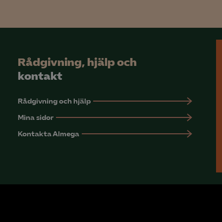
Microsoft Clarity
knadsförings-cookies
nadsförings-cookies används för att spåra gester på olika webbplatser 
Rådgivning, hjälp och
 relevanta och engagerande annonser.
kontakt
Google Ads
Rådgivning och hjälp
Meta Pixel
Mina sidor
YouTube
Kontakta Almega
LinkedIn Insight
Leadfeeder
Microsoft Ads