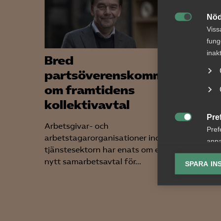
Nöd

Viss
fung
inak
Bred
Koll
partsöverenskommelse
cent
om framtidens
sven
kollektivavtal
Den 17 m
Pre
dag. Me

Arbetsgivar- och
Pref
betytt 
arbetstagarorganisationer inom
anpa
Och...
tjänstesektorn har enats om ett
lagr
nytt samarbetsavtal för...
SPARA IN
Ana

Anal
info