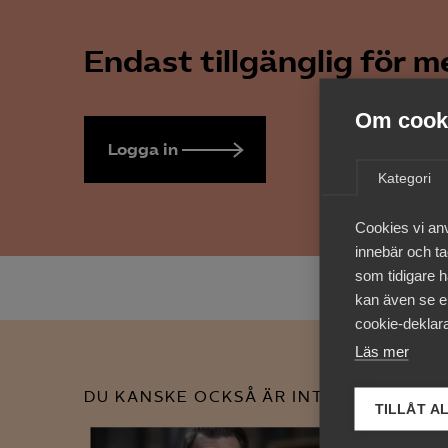
Endast tillgänglig för 
Om cooki
Logga in
Bli medlem
Kategori
Cookies vi an
innebär och tac
som tidigare h
kan även se en
cookie-deklara
Läs mer
DU KANSKE OCKSÅ ÄR INTRESSERAD AV
TILLÅT A