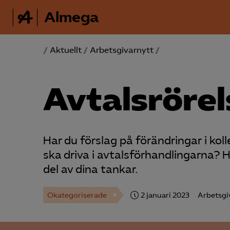
Almega
/
Aktuellt
/
Arbetsgivarnytt
/
Avtalsröre
Har du förslag på förändringar i ko
ska driva i avtalsförhandlingarna? Hö
del av dina tankar.
Okategoriserade
2 januari 2023
Arbetsgi