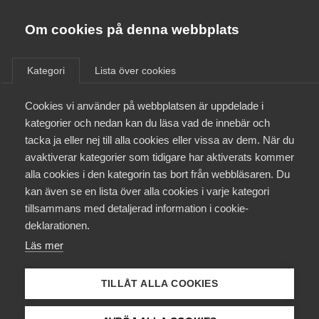
Almega
Förbund
Om cookies på denna webbplats
Almega Tjänste­förbunden
/
Aktuellt
/
Arbetsgivarnytt
/
Om Almega
Kategori
Lista över cookies
Almega Tjänste­företagen
Aktuellt
Cookies vi använder på webbplatsen är uppdelade i
Almega Utbildning
Avtalsrörelsen 2023
kategorier och nedan kan du läsa vad de innebär och
Innovations­företagen
tacka ja eller nej till alla cookies eller vissa av dem. När du
Medlemskapet
avaktiverar kategorier som tidigare har aktiverats kommer
Okategoriserade
Kompetens­företagen
alla cookies i den kategorin tas bort från webbläsaren. Du
Mina sidor
13 december 2022
Arbetsgivarnytt
kan även se en lista över alla cookies i varje kategori
Medie­företagen
tillsammans med detaljerad information i cookie-
Kontakt
Säkerhets­företagen
deklarationen.
Läs mer
Tåg­företagen
Kurser & utbildningar
Vård­företagarna
TILLÅT ALLA COOKIES
Endast tillgänglig för
Påverkansarbete
medlemmar