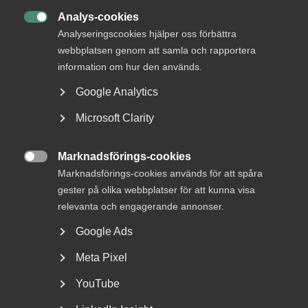
Analys-cookies

Analyseringscookies hjälper oss förbättra
webbplatsen genom att samla och rapportera
information om hur den används.
Google Analytics
Bred partsöverenskommelse om
framtidens kollektivavtal
Microsoft Clarity
Arbetsgivar- och arbetstagarorganisationer inom
Marknadsförings-cookies
tjänstesektorn har enats om ett nytt samarbetsavtal

Marknadsförings-cookies används för att spåra
för...
gester på olika webbplatser för att kunna visa
relevanta och engagerande annonser.
Google Ads
Meta Pixel
YouTube