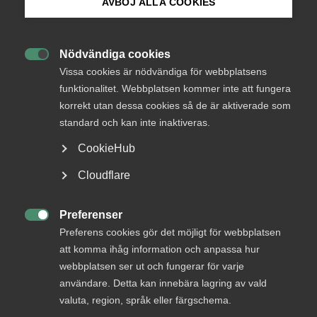
AVBÖJ ALLA COOKIES
Bli medlem
Nödvändiga cookies
Logga in

Logga in på Arbetsgivarguiden
Vissa cookies är nödvändiga för webbplatsens
funktionalitet. Webbplatsen kommer inte att fungera
korrekt utan dessa cookies så de är aktiverade som
Sök på almega.se
Bli medlem
standard och kan inte inaktiveras.
CookieHub
Press
Cloudflare
In English
Cookie-inställningar
Preferenser

Preferens cookies gör det möjligt för webbplatsen
DU KANSKE OCKSÅ ÄR INTRESSERAD AV
att komma ihåg information och anpassa hur
DETTA?
webbplatsen ser ut och fungerar för varje
användare. Detta kan innebära lagring av vald
valuta, region, språk eller färgschema.