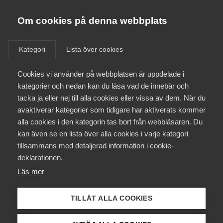
Almega
Förbund
Om cookies på denna webbplats
Almega Tjänste­förbunden
/
Aktuellt
/
Arbetsgivarnytt
/
Om Almega
Kategori
Lista över cookies
Almega Tjänste­företagen
Aktuellt
Cookies vi använder på webbplatsen är uppdelade i
Almega Utbildning
Avtalsrörelsen 2023
kategorier och nedan kan du läsa vad de innebär och
Innovations­företagen
tacka ja eller nej till alla cookies eller vissa av dem. När du
Medlemskapet
avaktiverar kategorier som tidigare har aktiverats kommer
Okategoriserade
Kompetens­företagen
alla cookies i den kategorin tas bort från webbläsaren. Du
Mina sidor
24 november 2022
Arbetsgivarnytt
kan även se en lista över alla cookies i varje kategori
Medie­företagen
tillsammans med detaljerad information i cookie-
Kontakt
Säkerhets­företagen
deklarationen.
Läs mer
Tåg­företagen
Kurser & utbildningar
Vård­företagarna
TILLÅT ALLA COOKIES
Endast tillgänglig för
Påverkansarbete
medlemmar