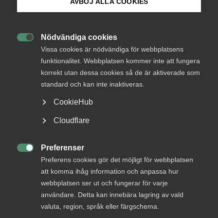
AVBÖJ ALLA COOKIES
Bli medlem
Nödvändiga cookies
Logga in

Logga in på Arbetsgivarguiden
Vissa cookies är nödvändiga för webbplatsens
funktionalitet. Webbplatsen kommer inte att fungera
korrekt utan dessa cookies så de är aktiverade som
Sök på almega.se
Bli medlem
standard och kan inte inaktiveras.
CookieHub
Press
Cloudflare
In English
Cookie-inställningar
Preferenser

Preferens cookies gör det möjligt för webbplatsen
DU KANSKE OCKSÅ ÄR INTRESSERAD AV
att komma ihåg information och anpassa hur
DETTA?
webbplatsen ser ut och fungerar för varje
användare. Detta kan innebära lagring av vald
valuta, region, språk eller färgschema.