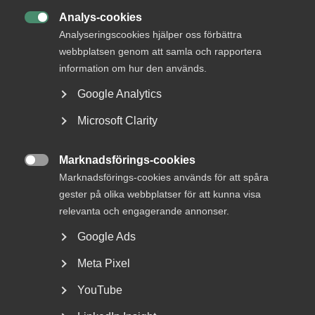
Analys-cookies

Analyseringscookies hjälper oss förbättra
webbplatsen genom att samla och rapportera
information om hur den används.
Google Analytics
Kollektivavtalen: en central del
av den svenska modellen
Microsoft Clarity
Den 17 mars är kollektivavtalets dag. Men vad har
Marknadsförings-cookies
kollektivavtalen betytt för svensk arbetsmarknad?

Marknadsförings-cookies används för att spåra
Och...
gester på olika webbplatser för att kunna visa
relevanta och engagerande annonser.
Google Ads
Meta Pixel
YouTube