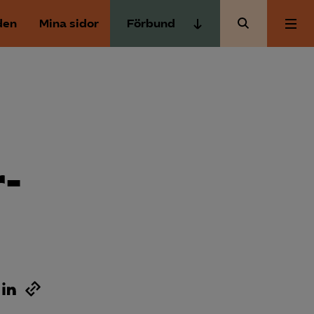
den
Mina sidor
Förbund
Almega Tjänste­förbunden
Om Almega
Almega Tjänste­företagen
Almega Utbildning
Aktuellt
Innovations­företagen
Kompetens­företagen
­
Medlemskapet
Medie­företagen
Säkerhets­företagen
Mina sidor
Tåg­företagen
Kontakt
Vård­företagarna