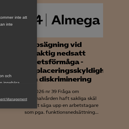
kommer inte att
an inte
lig
Uppsägning vid
varaktig nedsatt
arbetsförmåga -
tag
omplaceringsskyldighet
ion och
och diskriminering
et
an innebära
AD 2026 nr 39 Fråga om
nder
Kriminalvården haft sakliga skäl
sent Management
för att säga upp en arbetstagare
h rapportera
som pga. funktionsnedsättning...