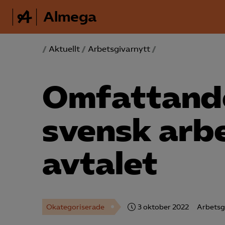
Almega
/
Aktuellt
/
Arbetsgivarnytt
/
Omfattande
svensk arbe
avtalet
Okategoriserade
3 oktober 2022
Arbetsg