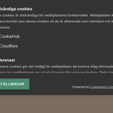
vändiga cookies
a cookies är nödvändiga för webbplatsens funktionalitet. Webbplatsen 
era korrekt utan dessa cookies så de är aktiverade som standard och k
tiveras.
CookieHub
ter om
Tvist om avtalsen
tstillstånd
lön under
Cloudflare
aren 2026: Vad
uppsägningstid i
ferenser
er?
bemanningsföre
erens cookies gör det möjligt för webbplatsen att komma ihåg informat
etsgivare innebär årets
AD 2026 nr 8 Av byggavtal
ssa hur webbplatsen ser ut och fungerar för varje användare. Detta k
ingar bland annat nya
framgår att en uppsagd
ing av vald valuta, region, språk eller färgschema.
STÄLLNINGAR
 för arbetstillstånd,
arbetstagare har rätt att u
Powered by
CookieHub Con
krav...
uppsägningstid behålla...
lys-cookies
yseringscookies hjälper oss förbättra webbplatsen genom att samla oc
rmation om hur den används.
Google Analytics