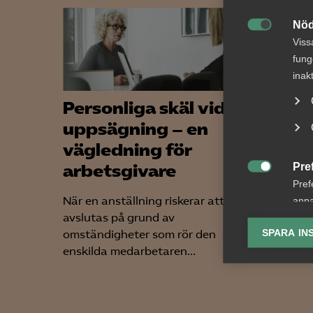
Nöd

Viss
fung
inak
Personliga skäl vid
Nyhe
uppsägning – en
arbe
vägledning för
somm
Pre
arbetsgivare
gäll

Pref
När en anställning riskerar att
För arb
anpa
avslutas på grund av
förändr
lagr
SPARA IN
omständigheter som rör den
lönekrav
enskilda medarbetaren...
skärpta 
Ana

Anal
info