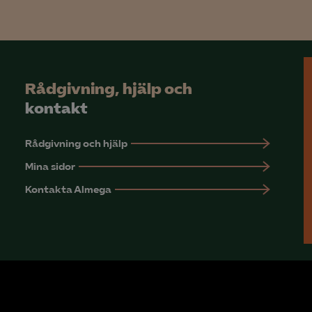
Microsoft Clarity
knadsförings-cookies
nadsförings-cookies används för att spåra gester på olika webbplatser 
Rådgivning, hjälp och
 relevanta och engagerande annonser.
kontakt
Google Ads
Rådgivning och hjälp
Meta Pixel
Mina sidor
YouTube
Kontakta Almega
LinkedIn Insight
Leadfeeder
Microsoft Ads