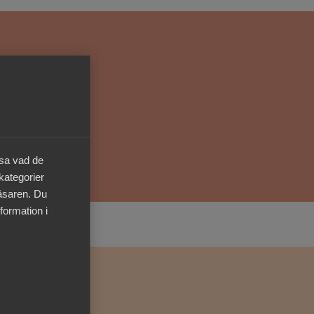
Kurser & utbildningar
Påverkansarbete
Bli medlem
Logga in på
äsa vad de
Arbetsgivarguiden
 kategorier
läsaren. Du
Sök på almega.se
formation i
Press
In English
Cookie-inställningar