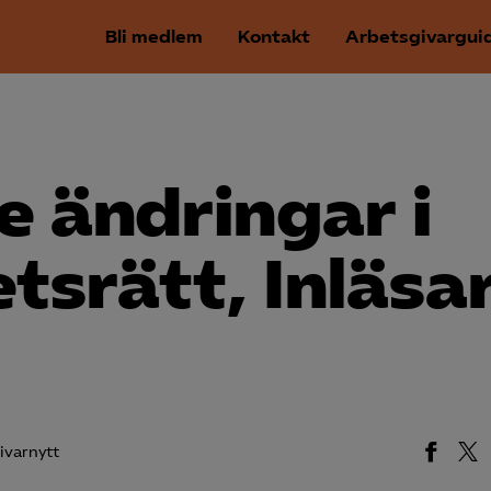
Bli medlem
Kontakt
Arbetsgivargui
 ändringar i
tsrätt, Inläsar
ivarnytt