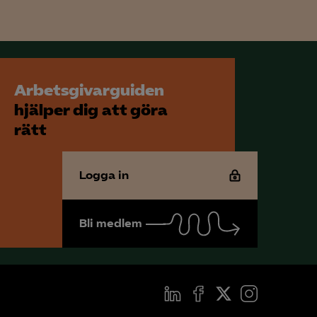
för att kunna
Arbetsgivarguiden
hjälper dig att göra
rätt
Logga in
Bli medlem