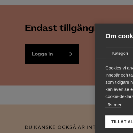
Endast tillgänglig för 
Om cooki
Kategori
Logga in
Bli medlem
Cookies vi an
innebär och tac
som tidigare h
kan även se en
cookie-deklara
Läs mer
TILLÅT A
DU KANSKE OCKSÅ ÄR INTRESSERAD AV