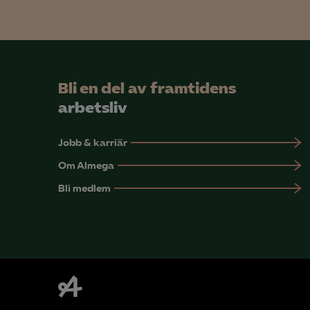
Mar

Mark
Bli en del av framtidens
visa
arbetsliv
Jobb & karriär
Om Almega
Bli medlem