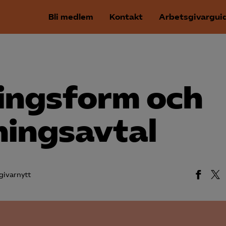
Bli medlem
Kontakt
Arbetsgivargui
ningsform och
ningsavtal
givarnytt