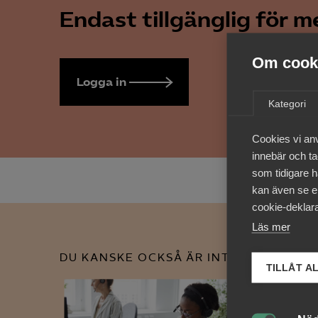
Endast tillgänglig för 
Om cooki
Logga in
Bli medlem
Kategori
Cookies vi an
innebär och tac
som tidigare h
kan även se en
cookie-deklara
Läs mer
DU KANSKE OCKSÅ ÄR INTRESSERAD AV
TILLÅT A