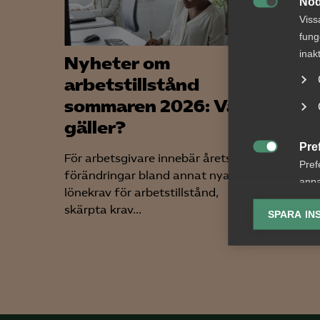
Nöd

Viss
fung
inak
Nyheter om
Bred
arbetstillstånd
part
sommaren 2026: Vad
om f
gäller?
koll
Pre
För arbetsgivare innebär årets
Arbetsg

Pref
förändringar bland annat nya
arbetst
anpa
lönekrav för arbetstillstånd,
tjänste
lagr
skärpta krav...
nytt sam
SPARA IN
Ana

Anal
info