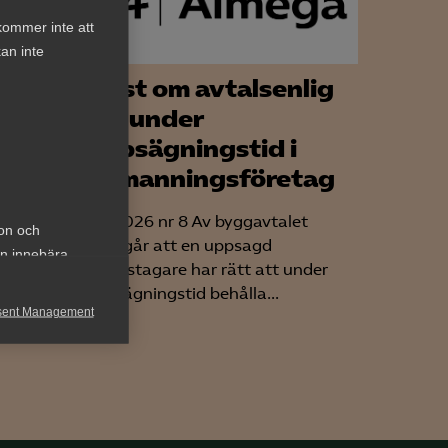
kommer inte att
an inte
Tvist om avtalsenlig
 – en
lön under
 av
uppsägningstid i
bemanningsföretag
AD 2026 nr 8 Av byggavtalet
ion och
framgår att en uppsagd
an innebära
arbetstagare har rätt att under
med den
uppsägningstid behålla...
are vara
sent Management
h rapportera