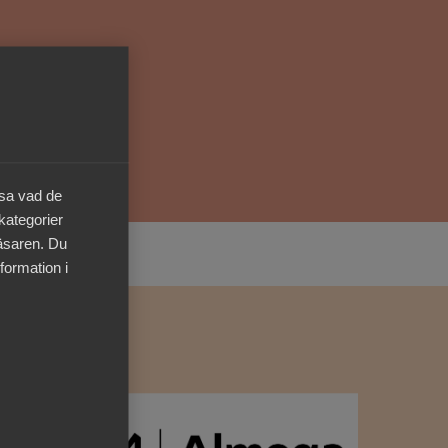
Kurser & utbildningar
Påverkansarbete
Bli medlem
äsa vad de
Logga in på
 kategorier
Arbetsgivarguiden
läsaren. Du
formation i
Sök på almega.se
Press
In English
Cookie-inställningar