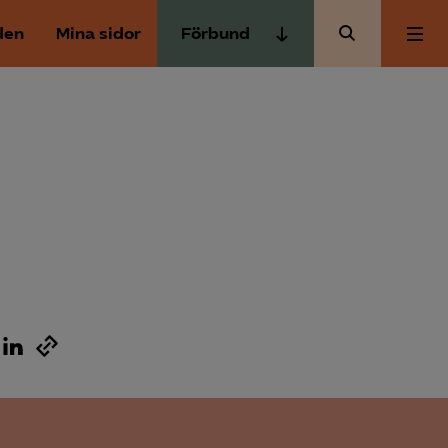
den
Mina sidor
Förbund
Almega Tjänste­förbunden
Om Almega
Almega Tjänste­företagen
Almega Utbildning
Aktuellt
Innovations­företagen
Kompetens­företagen
Medlemskapet
Medie­företagen
Säkerhets­företagen
Mina sidor
Tåg­företagen
Kontakt
Vård­företagarna