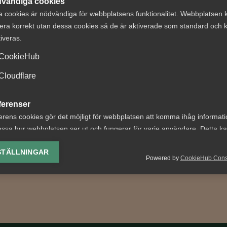
vändiga cookies
a cookies är nödvändiga för webbplatsens funktionalitet. Webbplatsen 
era korrekt utan dessa cookies så de är aktiverade som standard och k
tiveras.
VAB och
CookieHub
söverenskommelse
föräldraledighet
ramtidens
sammanfattning
Cloudflare
ektivavtal
senaste årens
ändringar
ferenser
ivar- och
erens cookies gör det möjligt för webbplatsen att komma ihåg informat
agarorganisationer inom
Fler kan ta ut ledighet med
ssa hur webbplatsen ser ut och fungerar för varje användare. Detta k
sektorn har enats om ett
föräldrapenning Från och 
ing av vald valuta, region, språk eller färgschema.
arbetsavtal för...
1 juli 2024 kan fler än tidig
STÄLLNINGAR
Powered by
CookieHub Con
lediga...
lys-cookies
yseringscookies hjälper oss förbättra webbplatsen genom att samla oc
rmation om hur den används.
Google Analytics