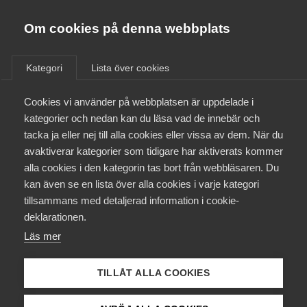
Almega
Förbund
Om cookies på denna webbplats
Almega Tjänste­förbunden
/
Aktuellt
/
Arbetsgivarnytt
/
Om Almega
Kategori
Lista över cookies
Almega Tjänste­företagen
Aktuellt
Cookies vi använder på webbplatsen är uppdelade i
Almega Utbildning
Omfattande ändringar i
kategorier och nedan kan du läsa vad de innebär och
svensk arbetsrätt (Tidnings­
Innovations­företagen
tacka ja eller nej till alla cookies eller vissa av dem. När du
Medlemskapet
avtalet för grafiska
avaktiverar kategorier som tidigare har aktiverats kommer
Kompetens­företagen
medarbetare)
alla cookies i den kategorin tas bort från webbläsaren. Du
Mina sidor
kan även se en lista över alla cookies i varje kategori
Medie­företagen
tillsammans med detaljerad information i cookie-
Kontakt
Säkerhets­företagen
deklarationen.
Okategoriserade
Läs mer
Tåg­företagen
19 september 2022
Arbetsgivarnytt
Kurser & utbildningar
Vård­företagarna
TILLÅT ALLA COOKIES
Påverkansarbete