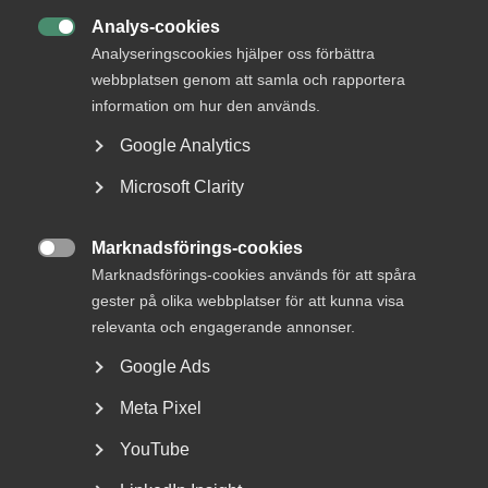
DETTA?
Analys-cookies

Analyseringscookies hjälper oss förbättra
webbplatsen genom att samla och rapportera
information om hur den används.
Google Analytics
Microsoft Clarity
Marknadsförings-cookies
Nyheter om arbetstillstånd

Marknadsförings-cookies används för att spåra
sommaren 2026: Vad gäller?
gester på olika webbplatser för att kunna visa
relevanta och engagerande annonser.
För arbetsgivare innebär årets förändringar bland annat
nya lönekrav för arbetstillstånd, skärpta krav...
Google Ads
Meta Pixel
YouTube