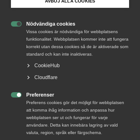
AVBÖJ ALLA COOKIES
Bli medlem
Endast tillgänglig för
medlemmar
Nödvändiga cookies

Logga in på Arbetsgivarguiden
Vissa cookies är nödvändiga för webbplatsens
funktionalitet. Webbplatsen kommer inte att fungera
korrekt utan dessa cookies så de är aktiverade som
Sök på almega.se
Logga in
standard och kan inte inaktiveras.
CookieHub
Press
Cloudflare
Bli medlem
In English
Cookie-inställningar
Preferenser

Preferens cookies gör det möjligt för webbplatsen
att komma ihåg information och anpassa hur
webbplatsen ser ut och fungerar för varje
användare. Detta kan innebära lagring av vald
DU KANSKE OCKSÅ ÄR INTRESSERAD AV
valuta, region, språk eller färgschema.