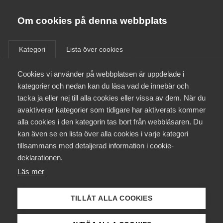
Almega
Förbund
Om cookies på denna webbplats
Almega Tjänste­förbunden
/
Aktuellt
/
Arbetsgivarnytt
/
Om Almega
Kategori
Lista över cookies
Almega Tjänste­företagen
Aktuellt
Cookies vi använder på webbplatsen är uppdelade i
Almega Utbildning
Omfattande ändringar i
kategorier och nedan kan du läsa vad de innebär och
svensk arbetsrätt Revision
Innovations­företagen
tacka ja eller nej till alla cookies eller vissa av dem. När du
Medlemskapet
och konsult­avtalet
avaktiverar kategorier som tidigare har aktiverats kommer
Kompetens­företagen
alla cookies i den kategorin tas bort från webbläsaren. Du
Mina sidor
kan även se en lista över alla cookies i varje kategori
Medie­företagen
Okategoriserade
tillsammans med detaljerad information i cookie-
Kontakt
Säkerhets­företagen
deklarationen.
15 september 2022
Arbetsgivarnytt
Läs mer
Tåg­företagen
Kurser & utbildningar
Vård­företagarna
TILLÅT ALLA COOKIES
Påverkansarbete