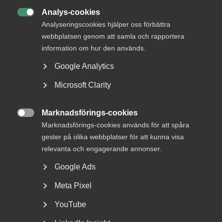
Analys-cookies

Analyseringscookies hjälper oss förbättra
webbplatsen genom att samla och rapportera
information om hur den används.
Google Analytics
Microsoft Clarity
Nyheter om arbetstillstånd
Marknadsförings-cookies
sommaren 2026: Vad gäller?

Marknadsförings-cookies används för att spåra
gester på olika webbplatser för att kunna visa
För arbetsgivare innebär årets förändringar bland annat
nya lönekrav för arbetstillstånd, skärpta krav...
relevanta och engagerande annonser.
Google Ads
Meta Pixel
YouTube