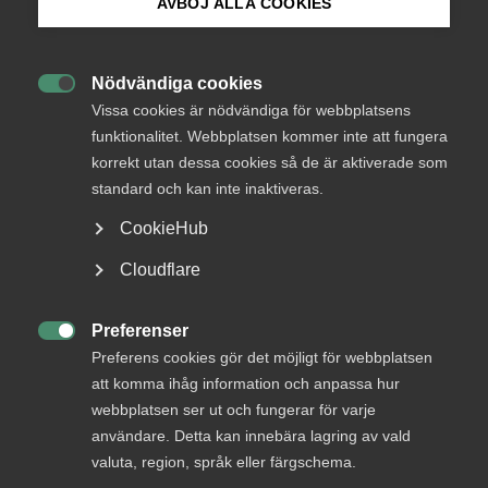
AVBÖJ ALLA COOKIES
Endast tillgänglig för
Bli medlem
medlemmar
Nödvändiga cookies

Logga in på Arbetsgivarguiden
Vissa cookies är nödvändiga för webbplatsens
funktionalitet. Webbplatsen kommer inte att fungera
Logga in
korrekt utan dessa cookies så de är aktiverade som
Sök på almega.se
standard och kan inte inaktiveras.
CookieHub
Bli medlem
Press
Cloudflare
In English
Cookie-inställningar
Preferenser

Preferens cookies gör det möjligt för webbplatsen
att komma ihåg information och anpassa hur
webbplatsen ser ut och fungerar för varje
DU KANSKE OCKSÅ ÄR INTRESSERAD AV
användare. Detta kan innebära lagring av vald
DETTA?
valuta, region, språk eller färgschema.