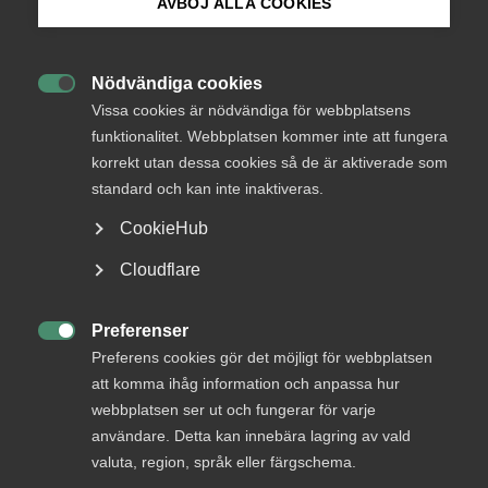
AVBÖJ ALLA COOKIES
Endast tillgänglig för
Bli medlem
medlemmar
Nödvändiga cookies

Logga in på Arbetsgivarguiden
Vissa cookies är nödvändiga för webbplatsens
funktionalitet. Webbplatsen kommer inte att fungera
Logga in
korrekt utan dessa cookies så de är aktiverade som
Sök på almega.se
standard och kan inte inaktiveras.
CookieHub
Bli medlem
Press
Cloudflare
In English
Cookie-inställningar
Preferenser

Preferens cookies gör det möjligt för webbplatsen
att komma ihåg information och anpassa hur
webbplatsen ser ut och fungerar för varje
DU KANSKE OCKSÅ ÄR INTRESSERAD AV
användare. Detta kan innebära lagring av vald
DETTA?
valuta, region, språk eller färgschema.