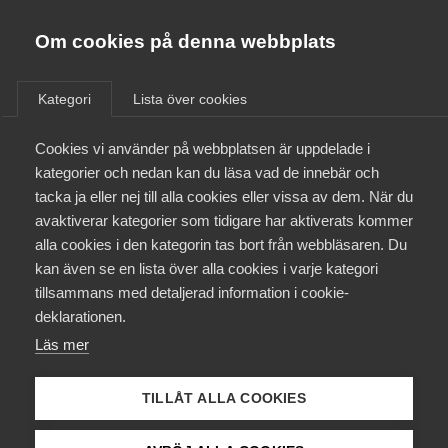
Almega
Förbund
Om cookies på denna webbplats
Almega Tjänste­förbunden
/
Aktuellt
/
Arbetsgivarnytt
/
Om Almega
Kategori
Lista över cookies
Almega Tjänste­företagen
Aktuellt
Cookies vi använder på webbplatsen är uppdelade i
Almega Utbildning
Omfattande ändringar i
kategorier och nedan kan du läsa vad de innebär och
svensk arbetsrätt –
Innovations­företagen
tacka ja eller nej till alla cookies eller vissa av dem. När du
Medlemskapet
Hemservice­företagen
avaktiverar kategorier som tidigare har aktiverats kommer
Kompetens­företagen
alla cookies i den kategorin tas bort från webbläsaren. Du
Mina sidor
kan även se en lista över alla cookies i varje kategori
Medie­företagen
Okategoriserade
tillsammans med detaljerad information i cookie-
Kontakt
Säkerhets­företagen
deklarationen.
22 september 2022
Arbetsgivarnytt
Läs mer
Tåg­företagen
Kurser & utbildningar
Vård­företagarna
TILLÅT ALLA COOKIES
Påverkansarbete