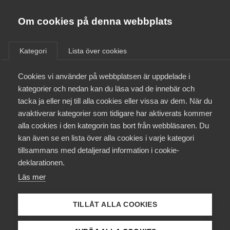
Almega
Förbund
Om cookies på denna webbplats
Almega Tjänste­förbunden
/
Aktuellt
/
Arbetsgivarnytt
/
Om Almega
Kategori
Lista över cookies
Almega Tjänste­företagen
Aktuellt
Cookies vi använder på webbplatsen är uppdelade i
Almega Utbildning
Omfattande ändringar i
kategorier och nedan kan du läsa vad de innebär och
svensk arbetsrätt – företag
Innovations­företagen
tacka ja eller nej till alla cookies eller vissa av dem. När du
Medlemskapet
inom Almega Tjänste­
avaktiverar kategorier som tidigare har aktiverats kommer
Kompetens­företagen
företagen inte bundna av
alla cookies i den kategorin tas bort från webbläsaren. Du
Mina sidor
kan även se en lista över alla cookies i varje kategori
Medie­företagen
kollektivavtal för tjänstemän
tillsammans med detaljerad information i cookie-
Kontakt
Säkerhets­företagen
deklarationen.
Läs mer
Tåg­företagen
Okategoriserade
Kurser & utbildningar
9 september 2022
Arbetsgivarnytt
Vård­företagarna
TILLÅT ALLA COOKIES
Påverkansarbete