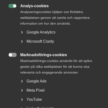
DU KANSKE OCKSÅ ÄR INTRESSERAD AV
Analys-cookies
DETTA?

Analyseringscookies hjälper oss förbättra
webbplatsen genom att samla och rapportera
information om hur den används.
Google Analytics
Microsoft Clarity
Marknadsförings-cookies

Marknadsförings-cookies används för att spåra
Almega erbjuder AI-stödd
gester på olika webbplatser för att kunna visa
rådgivning till
relevanta och engagerande annonser.
medlemsföretagen
Google Ads
Med hjälp av generativ AI blir informationen i Almegas
Meta Pixel
gedigna Arbetsgivarguide nu ännu mer tillgänglig...
YouTube