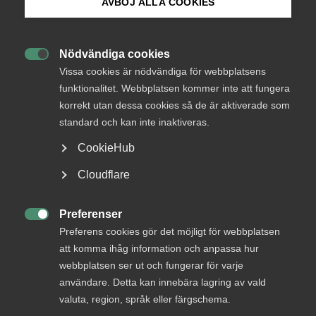
AVBÖJ ALLA COOKIES
Bli medlem
Nödvändiga cookies
Endast tillgänglig för

Logga in på Arbetsgivarguiden
Vissa cookies är nödvändiga för webbplatsens
medlemmar
funktionalitet. Webbplatsen kommer inte att fungera
korrekt utan dessa cookies så de är aktiverade som
Sök på almega.se
standard och kan inte inaktiveras.
Logga in
CookieHub
Press
Cloudflare
In English
Bli medlem
Cookie-inställningar
Preferenser

Preferens cookies gör det möjligt för webbplatsen
att komma ihåg information och anpassa hur
webbplatsen ser ut och fungerar för varje
användare. Detta kan innebära lagring av vald
valuta, region, språk eller färgschema.