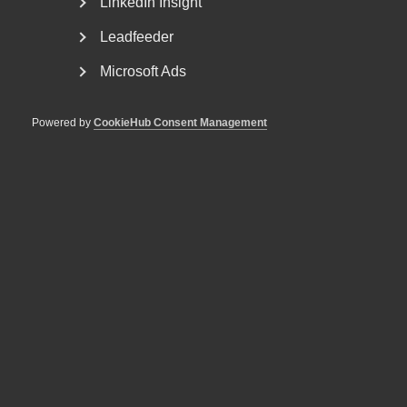
LinkedIn Insight
Leadfeeder
Microsoft Ads
Powered by
CookieHub Consent Management
Nyheter om arbetstillstånd
sommaren 2026: Vad gäller?
För arbetsgivare innebär årets förändringar bland annat
nya lönekrav för arbetstillstånd, skärpta krav...