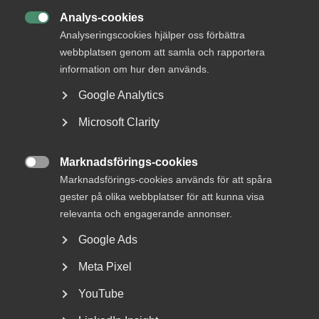
DETTA?
Analys-cookies

Analyseringscookies hjälper oss förbättra
webbplatsen genom att samla och rapportera
information om hur den används.
Google Analytics
Microsoft Clarity
Marknadsförings-cookies
Nyheter om arbetstillstånd

Marknadsförings-cookies används för att spåra
sommaren 2026: Vad gäller?
gester på olika webbplatser för att kunna visa
relevanta och engagerande annonser.
För arbetsgivare innebär årets förändringar bland annat
nya lönekrav för arbetstillstånd, skärpta krav...
Google Ads
Meta Pixel
YouTube