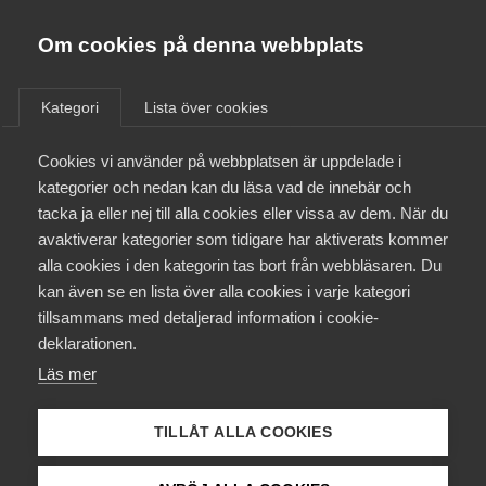
Almega
Förbund
Om cookies på denna webbplats
Almega Tjänste­förbunden
/
Aktuellt
/
Arbetsgivarnytt
/
Om Almega
Kategori
Lista över cookies
Almega Tjänste­företagen
Aktuellt
Cookies vi använder på webbplatsen är uppdelade i
Almega Utbildning
Omfattande ändringar i
kategorier och nedan kan du läsa vad de innebär och
svensk arbetsrätt för
Innovations­företagen
tacka ja eller nej till alla cookies eller vissa av dem. När du
Medlemskapet
bransch fristående skolor och
avaktiverar kategorier som tidigare har aktiverats kommer
Kompetens­företagen
förskolor
alla cookies i den kategorin tas bort från webbläsaren. Du
Mina sidor
kan även se en lista över alla cookies i varje kategori
Medie­företagen
tillsammans med detaljerad information i cookie-
Kontakt
Säkerhets­företagen
deklarationen.
Okategoriserade
Läs mer
Tåg­företagen
28 september 2022
Arbetsgivarnytt
Kurser & utbildningar
Vård­företagarna
TILLÅT ALLA COOKIES
Påverkansarbete