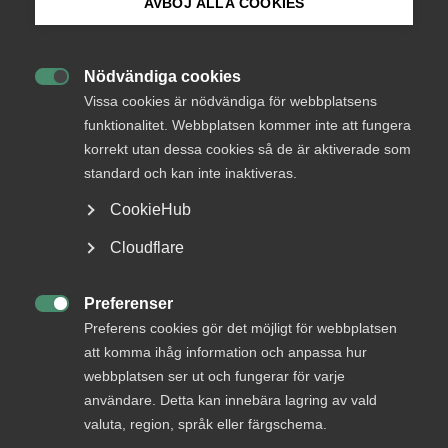
AVBÖJ ALLA COOKIES
Bli medlem
Endast tillgänglig för
medlemmar
Nödvändiga cookies

Logga in på Arbetsgivarguiden
Vissa cookies är nödvändiga för webbplatsens
funktionalitet. Webbplatsen kommer inte att fungera
korrekt utan dessa cookies så de är aktiverade som
Sök på almega.se
Logga in
standard och kan inte inaktiveras.
CookieHub
Press
Cloudflare
Bli medlem
In English
Cookie-inställningar
Preferenser

Preferens cookies gör det möjligt för webbplatsen
att komma ihåg information och anpassa hur
webbplatsen ser ut och fungerar för varje
användare. Detta kan innebära lagring av vald
DU KANSKE OCKSÅ ÄR INTRESSERAD AV
valuta, region, språk eller färgschema.