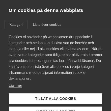
Almega
Förbund
Om cookies på denna webbplats
Almega Tjänste­förbunden
/
Aktuellt
/
Arbetsgivarnytt
/
Om Almega
Kategori
Lista över cookies
Almega Tjänste­företagen
Aktuellt
Cookies vi använder på webbplatsen är uppdelade i
Almega Utbildning
Omfattande ändringar i
kategorier och nedan kan du läsa vad de innebär och
svensk arbetsrätt för avtal
Innovations­företagen
tacka ja eller nej till alla cookies eller vissa av dem. När du
Medlemskapet
AB Göteborg-Styrsö
avaktiverar kategorier som tidigare har aktiverats kommer
Kompetens­företagen
Skärgårdstrafik, Dejlig Cruise
alla cookies i den kategorin tas bort från webbläsaren. Du
Mina sidor
kan även se en lista över alla cookies i varje kategori
Medie­företagen
Fiskebäckskil AB, Käringö
tillsammans med detaljerad information i cookie-
Trafiken AB, Koster Marin AB
Kontakt
Säkerhets­företagen
deklarationen.
Läs mer
Tåg­företagen
Kurser & utbildningar
Okategoriserade
Vård­företagarna
TILLÅT ALLA COOKIES
Påverkansarbete
19 september 2022
Arbetsgivarnytt