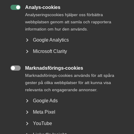
Analys-cookies
DU KANSKE OCKSÅ ÄR INTRESSERAD AV

Analyseringscookies hjälper oss förbättra
DETTA?
webbplatsen genom att samla och rapportera
information om hur den används.
Google Analytics
Microsoft Clarity
Marknadsförings-cookies

Marknadsförings-cookies används för att spåra
gester på olika webbplatser för att kunna visa
Nyheter om arbetstillstånd
relevanta och engagerande annonser.
sommaren 2026: Vad gäller?
Google Ads
För arbetsgivare innebär årets förändringar bland annat
Meta Pixel
nya lönekrav för arbetstillstånd, skärpta krav...
YouTube