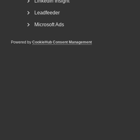
LinkedIn Insight
Leadfeeder
Microsoft Ads
Powered by
CookieHub Consent Management
Bred partsöverenskommelse om
framtidens kollektivavtal
Arbetsgivar- och arbetstagarorganisationer inom
tjänstesektorn har enats om ett nytt samarbetsavtal
för...