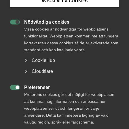
AVBÖJ ALLA COOKIES
Bli medlem
Nödvändiga cookies

Logga in på Arbetsgivarguiden
Vissa cookies är nödvändiga för webbplatsens
Endast tillgänglig för
funktionalitet. Webbplatsen kommer inte att fungera
medlemmar
korrekt utan dessa cookies så de är aktiverade som
Sök på almega.se
standard och kan inte inaktiveras.
CookieHub
Logga in
Press
Cloudflare
In English
Cookie-inställningar
Preferenser
Bli medlem

Preferens cookies gör det möjligt för webbplatsen
att komma ihåg information och anpassa hur
webbplatsen ser ut och fungerar för varje
användare. Detta kan innebära lagring av vald
valuta, region, språk eller färgschema.