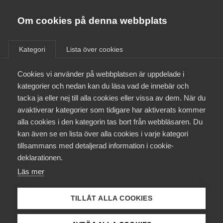
Almega
Förbund
Om cookies på denna webbplats
Almega Tjänste­förbunden
/
Aktuellt
/
Arbetsgivarnytt
/
Om Almega
Kategori
Lista över cookies
Almega Tjänste­företagen
Aktuellt
Cookies vi använder på webbplatsen är uppdelade i
Almega Utbildning
Omfattande ändringar i
kategorier och nedan kan du läsa vad de innebär och
svensk arbetsrätt Bransch
Innovations­företagen
tacka ja eller nej till alla cookies eller vissa av dem. När du
Medlemskapet
Vård, behandlings­
avaktiverar kategorier som tidigare har aktiverats kommer
Kompetens­företagen
verksamhet och omsorgs­
alla cookies i den kategorin tas bort från webbläsaren. Du
Mina sidor
kan även se en lista över alla cookies i varje kategori
Medie­företagen
verksamhet (E) med Vision,
tillsammans med detaljerad information i cookie-
Akademiker­förbunden, Vård­
Kontakt
Säkerhets­företagen
deklarationen.
förbundet och Sveriges läkar­
Läs mer
Tåg­företagen
Kurser & utbildningar
förbund
Vård­företagarna
TILLÅT ALLA COOKIES
Påverkansarbete
Okategoriserade