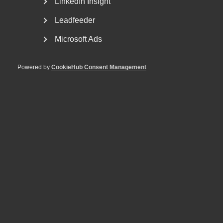
nya lönekrav för arbetstillstånd, skärpta krav...
LinkedIn Insight
Leadfeeder
Microsoft Ads
Powered by
CookieHub Consent Management
Bred partsöverenskommelse om
framtidens kollektivavtal
Arbetsgivar- och arbetstagarorganisationer inom
tjänstesektorn har enats om ett nytt samarbetsavtal
för...