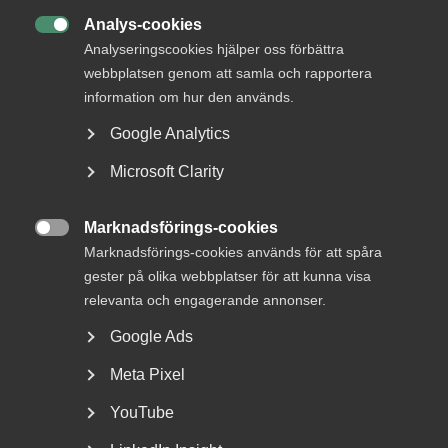
Analys-cookies

Analyseringscookies hjälper oss förbättra
webbplatsen genom att samla och rapportera
DU KANSKE OCKSÅ ÄR INTRESSERAD AV
information om hur den används.
DETTA?
Google Analytics
Microsoft Clarity
Marknadsförings-cookies

Marknadsförings-cookies används för att spåra
gester på olika webbplatser för att kunna visa
relevanta och engagerande annonser.
Google Ads
Nyheter om arbetstillstånd
Meta Pixel
sommaren 2026: Vad gäller?
YouTube
För arbetsgivare innebär årets förändringar bland annat