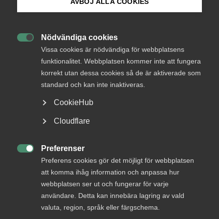
AVBÖJ ALLA COOKIES
27 september 2022
Arbetsgivarnytt
Bli medlem
Nödvändiga cookies

Logga in på Arbetsgivarguiden
Vissa cookies är nödvändiga för webbplatsens
funktionalitet. Webbplatsen kommer inte att fungera
korrekt utan dessa cookies så de är aktiverade som
Sök på almega.se
Endast tillgänglig för
standard och kan inte inaktiveras.
medlemmar
CookieHub
Press
Cloudflare
In English
Logga in
Cookie-inställningar
Preferenser

Preferens cookies gör det möjligt för webbplatsen
att komma ihåg information och anpassa hur
Bli medlem
webbplatsen ser ut och fungerar för varje
användare. Detta kan innebära lagring av vald
valuta, region, språk eller färgschema.