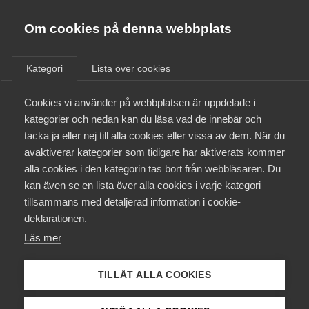
Almega
Förbund
Om cookies på denna webbplats
Almega Tjänste­förbunden
/
Aktuellt
/
Arbetsgivarnytt
/
Om Almega
Kategori
Lista över cookies
Almega Tjänste­företagen
Aktuellt
Cookies vi använder på webbplatsen är uppdelade i
Almega Utbildning
Omfattande ändringar i
kategorier och nedan kan du läsa vad de innebär och
svensk arbetsrätt Bransch
Innovations­företagen
tacka ja eller nej till alla cookies eller vissa av dem. När du
Medlemskapet
Äldreomsorg (F) med Vision,
avaktiverar kategorier som tidigare har aktiverats kommer
Kompetens­företagen
Akademiker­förbunden, Vård­
alla cookies i den kategorin tas bort från webbläsaren. Du
Mina sidor
kan även se en lista över alla cookies i varje kategori
Medie­företagen
förbundet och Sveriges läkar­
tillsammans med detaljerad information i cookie-
förbund
Kontakt
Säkerhets­företagen
deklarationen.
Läs mer
Tåg­företagen
Kurser & utbildningar
Okategoriserade
Vård­företagarna
TILLÅT ALLA COOKIES
Påverkansarbete
27 september 2022
Arbetsgivarnytt