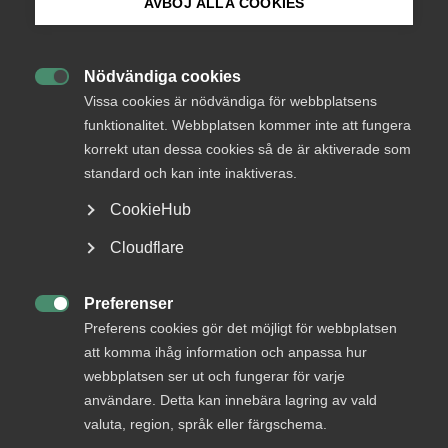
AVBÖJ ALLA COOKIES
Bli medlem
Nödvändiga cookies

Logga in på Arbetsgivarguiden
Vissa cookies är nödvändiga för webbplatsens
Endast tillgänglig för
funktionalitet. Webbplatsen kommer inte att fungera
medlemmar
korrekt utan dessa cookies så de är aktiverade som
Sök på almega.se
standard och kan inte inaktiveras.
CookieHub
Logga in
Press
Cloudflare
In English
Cookie-inställningar
Preferenser
Bli medlem

Preferens cookies gör det möjligt för webbplatsen
att komma ihåg information och anpassa hur
webbplatsen ser ut och fungerar för varje
användare. Detta kan innebära lagring av vald
valuta, region, språk eller färgschema.