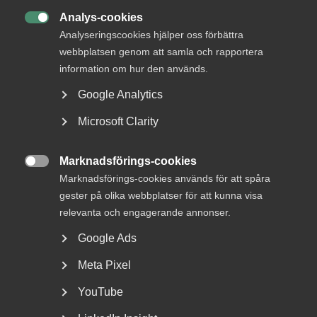
Analys-cookies
DU KANSKE OCKSÅ ÄR INTRESSERAD AV

Analyseringscookies hjälper oss förbättra
DETTA?
webbplatsen genom att samla och rapportera
information om hur den används.
Google Analytics
Microsoft Clarity
Marknadsförings-cookies

Marknadsförings-cookies används för att spåra
gester på olika webbplatser för att kunna visa
Nyheter om arbetstillstånd
relevanta och engagerande annonser.
sommaren 2026: Vad gäller?
Google Ads
För arbetsgivare innebär årets förändringar bland annat
Meta Pixel
nya lönekrav för arbetstillstånd, skärpta krav...
YouTube