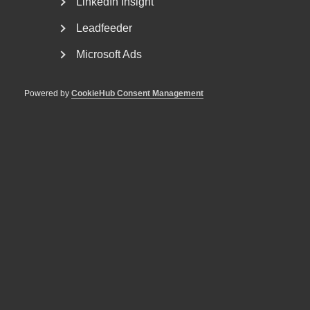
LinkedIn Insight
Leadfeeder
Microsoft Ads
Powered by
CookieHub Consent Management
VAB och föräldraledighet – en
sammanfattning av senaste
årens ändringar
Fler kan ta ut ledighet med föräldrapenning Från och
med den 1 juli 2024 kan fler än tidigare vara lediga...