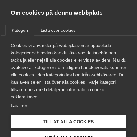
Almega
Förbund
Om cookies på denna webbplats
Almega Tjänste­förbunden
/
Aktuellt
/
Arbetsgivarnytt
/
Om Almega
Kategori
Lista över cookies
Almega Tjänste­företagen
Aktuellt
Cookies vi använder på webbplatsen är uppdelade i
Almega Utbildning
Omfattande ändringar i
kategorier och nedan kan du läsa vad de innebär och
svensk arbetsrätt (Bingo­
Innovations­företagen
tacka ja eller nej till alla cookies eller vissa av dem. När du
Medlemskapet
avtalet)
avaktiverar kategorier som tidigare har aktiverats kommer
Kompetens­företagen
alla cookies i den kategorin tas bort från webbläsaren. Du
Mina sidor
kan även se en lista över alla cookies i varje kategori
Medie­företagen
Okategoriserade
tillsammans med detaljerad information i cookie-
Kontakt
Säkerhets­företagen
deklarationen.
20 september 2022
Arbetsgivarnytt
Läs mer
Tåg­företagen
Kurser & utbildningar
Vård­företagarna
TILLÅT ALLA COOKIES
Påverkansarbete