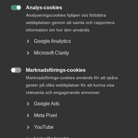
Analys-cookies

Analyseringscookies hjälper oss förbättra
webbplatsen genom att samla och rapportera
information om hur den används.
Google Analytics
Microsoft Clarity
Nyheter om arbetstillstånd
Marknadsförings-cookies
sommaren 2026: Vad gäller?

Marknadsförings-cookies används för att spåra
gester på olika webbplatser för att kunna visa
För arbetsgivare innebär årets förändringar bland annat
nya lönekrav för arbetstillstånd, skärpta krav...
relevanta och engagerande annonser.
Google Ads
Meta Pixel
YouTube