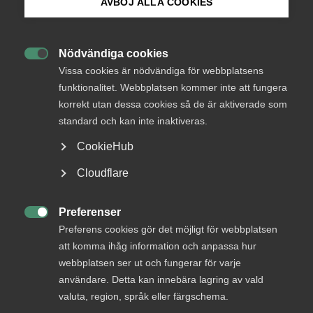
AVBÖJ ALLA COOKIES
Endast tillgänglig för
Bli medlem
medlemmar
Nödvändiga cookies

Logga in på Arbetsgivarguiden
Vissa cookies är nödvändiga för webbplatsens
funktionalitet. Webbplatsen kommer inte att fungera
Logga in
korrekt utan dessa cookies så de är aktiverade som
Sök på almega.se
standard och kan inte inaktiveras.
CookieHub
Bli medlem
Press
Cloudflare
In English
Cookie-inställningar
Preferenser

Preferens cookies gör det möjligt för webbplatsen
att komma ihåg information och anpassa hur
webbplatsen ser ut och fungerar för varje
DU KANSKE OCKSÅ ÄR INTRESSERAD AV
användare. Detta kan innebära lagring av vald
DETTA?
valuta, region, språk eller färgschema.