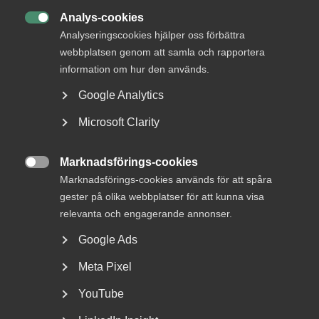
DETTA?
Analys-cookies

Analyseringscookies hjälper oss förbättra
webbplatsen genom att samla och rapportera
information om hur den används.
Google Analytics
Microsoft Clarity
Marknadsförings-cookies
Nyheter om arbetstillstånd

Marknadsförings-cookies används för att spåra
sommaren 2026: Vad gäller?
gester på olika webbplatser för att kunna visa
relevanta och engagerande annonser.
För arbetsgivare innebär årets förändringar bland annat
nya lönekrav för arbetstillstånd, skärpta krav...
Google Ads
Meta Pixel
YouTube