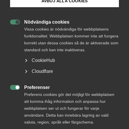
AVBÖJ ALLA COOKIES
Bli medlem
Endast tillgänglig för
medlemmar
Nödvändiga cookies

Logga in på Arbetsgivarguiden
Vissa cookies är nödvändiga för webbplatsens
funktionalitet. Webbplatsen kommer inte att fungera
korrekt utan dessa cookies så de är aktiverade som
Sök på almega.se
Logga in
standard och kan inte inaktiveras.
CookieHub
Press
Cloudflare
Bli medlem
In English
Cookie-inställningar
Preferenser

Preferens cookies gör det möjligt för webbplatsen
att komma ihåg information och anpassa hur
webbplatsen ser ut och fungerar för varje
användare. Detta kan innebära lagring av vald
DU KANSKE OCKSÅ ÄR INTRESSERAD AV
valuta, region, språk eller färgschema.