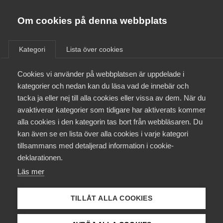
Almega
Förbund
Om cookies på denna webbplats
Almega Tjänste­förbunden
/
Aktuellt
/
Arbetsgivarnytt
/
Om Almega
Kategori
Lista över cookies
Almega Tjänste­företagen
Aktuellt
Cookies vi använder på webbplatsen är uppdelade i
Almega Utbildning
Omfattande ändringar i
kategorier och nedan kan du läsa vad de innebär och
svensk arbetsrätt – Avtal
Innovations­företagen
tacka ja eller nej till alla cookies eller vissa av dem. När du
Medlemskapet
Serviceentreprenad med
avaktiverar kategorier som tidigare har aktiverats kommer
Kompetens­företagen
Kommunal
alla cookies i den kategorin tas bort från webbläsaren. Du
Mina sidor
kan även se en lista över alla cookies i varje kategori
Medie­företagen
tillsammans med detaljerad information i cookie-
Kontakt
Säkerhets­företagen
deklarationen.
Okategoriserade
Läs mer
Tåg­företagen
19 september 2022
Arbetsgivarnytt
Kurser & utbildningar
Vård­företagarna
TILLÅT ALLA COOKIES
Påverkansarbete