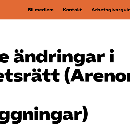
Bli medlem
Kontakt
Arbetsgivargui
 ändringar i
tsrätt (Arenor
äggningar)