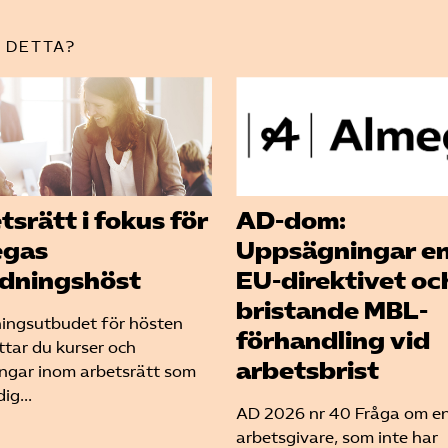
 DETTA?
tsrätt i fokus för
AD-dom:
egas
Uppsägningar en
ldningshöst
EU-direktivet oc
bristande MBL-
dningsutbudet för hösten
förhandling vid
ttar du kurser och
arbetsbrist
ingar inom arbetsrätt som
ig...
AD 2026 nr 40 Fråga om e
arbetsgivare, som inte har