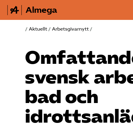
Almega
/
Aktuellt
/
Arbetsgivarnytt
/
Omfattande
svensk arbe
bad och
idrottsanl