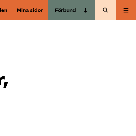
den
Mina sidor
Förbund
Almega Tjänste­förbunden
Om Almega
Almega Tjänste­företagen
Almega Utbildning
Aktuellt
Innovations­företagen
Kompetens­företagen
,
Medlemskapet
Medie­företagen
Säkerhets­företagen
Mina sidor
Tåg­företagen
Kontakt
Vård­företagarna