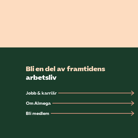
Bli en del av framtidens
arbetsliv
Jobb & karriär
Om Almega
Bli medlem