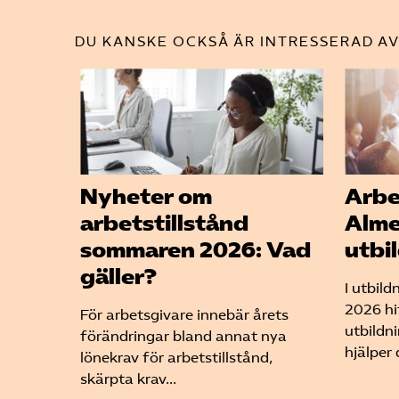
DU KANSKE OCKSÅ ÄR INTRESSERAD AV
Nyheter om
Arbe
arbetstillstånd
Alm
sommaren 2026: Vad
utbi
gäller?
I utbil
2026 hi
För arbetsgivare innebär årets
utbildn
förändringar bland annat nya
hjälper d
lönekrav för arbetstillstånd,
skärpta krav...