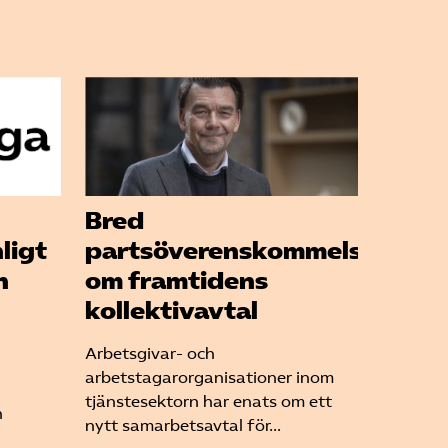
Bred
ligt
partsöverenskommelse
h
om framtidens
kollektivavtal
Arbetsgivar- och
arbetstagarorganisationer inom
tjänstesektorn har enats om ett
n
nytt samarbetsavtal för...