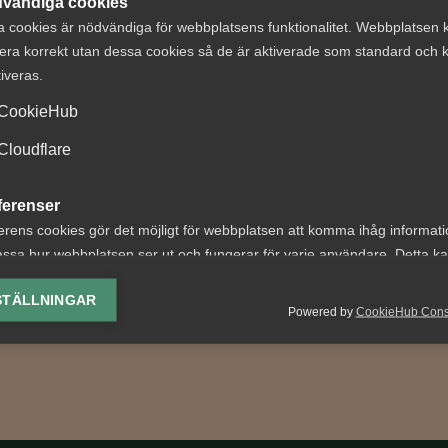
vändiga cookies
a cookies är nödvändiga för webbplatsens funktionalitet. Webbplatsen 
era korrekt utan dessa cookies så de är aktiverade som standard och k
tiveras.
ter om
Uppsägning vid
CookieHub
tstillstånd
varaktig nedsatt
aren 2026: Vad
arbetsförmåga -
Cloudflare
er?
omplaceringssky
och diskrimineri
ferenser
etsgivare innebär årets
erens cookies gör det möjligt för webbplatsen att komma ihåg informat
ingar bland annat nya
AD 2026 nr 39 Fråga om
ssa hur webbplatsen ser ut och fungerar för varje användare. Detta k
 för arbetstillstånd,
Kriminalvården haft sakliga
ing av vald valuta, region, språk eller färgschema.
krav...
för att säga upp en arbets
STÄLLNINGAR
Powered by
CookieHub Con
som pga. funktionsnedsättn
lys-cookies
yseringscookies hjälper oss förbättra webbplatsen genom att samla oc
rmation om hur den används.
Google Analytics