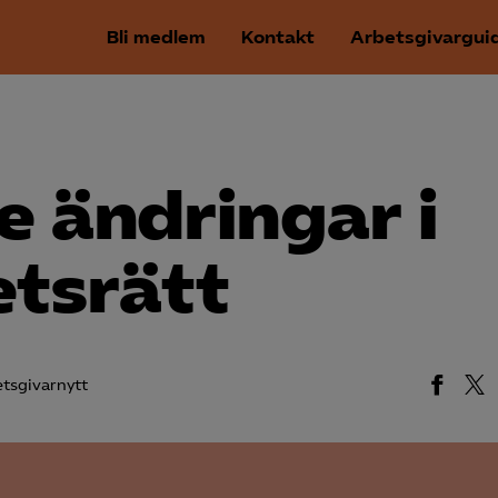
Bli medlem
Kontakt
Arbetsgivargui
 ändringar i
etsrätt
tsgivarnytt