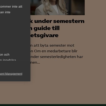
kommer inte att
an inte
Sjuk under semestern
– en guide till
arbetsgivare
ldighet
Rätten att byta semester mot
ng
sjuklön Om en medarbetare blir
ion och
sjuk under semesterledigheten har
an innebära
personen...
 skäl
tagare
sent Management
ing...
h rapportera