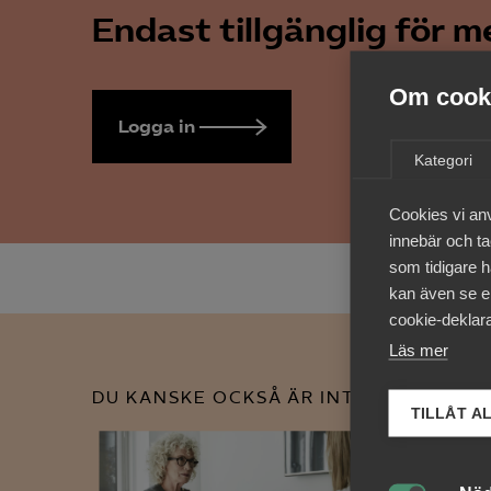
Endast tillgänglig för 
Om cooki
Logga in
Bli medlem
Kategori
Cookies vi an
innebär och tac
som tidigare h
kan även se en
cookie-deklara
Läs mer
DU KANSKE OCKSÅ ÄR INTRESSERAD AV
TILLÅT A