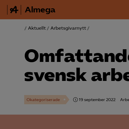
Almega
/
Aktuellt
/
Arbetsgivarnytt
/
Omfattande
svensk arb
Okategoriserade
19 september 2022
Arbe