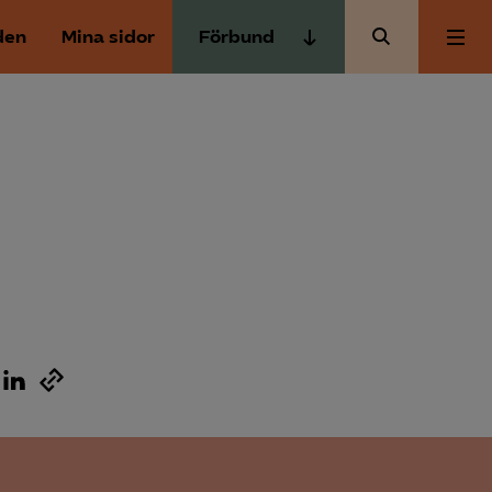
den
Mina sidor
Förbund
Almega Tjänste­förbunden
Om Almega
Almega Tjänste­företagen
Almega Utbildning
Aktuellt
Innovations­företagen
Kompetens­företagen
Medlemskapet
Medie­företagen
Säkerhets­företagen
Mina sidor
Tåg­företagen
Kontakt
Vård­företagarna