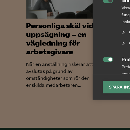
Nöd

Viss
fung
inak
Personliga skäl vid
Nyhe
uppsägning – en
arbe
vägledning för
somm
arbetsgivare
gäll
Pre
När en anställning riskerar att
För arb

Pref
avslutas på grund av
förändr
anpa
omständigheter som rör den
lönekrav
lagr
enskilda medarbetaren...
skärpta 
SPARA IN
Ana

Anal
info