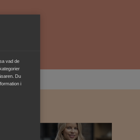
Kurser & utbildningar
Påverkansarbete
Bli medlem
äsa vad de
Logga in på
 kategorier
Arbetsgivarguiden
läsaren. Du
formation i
Sök på almega.se
Press
In English
Cookie-inställningar