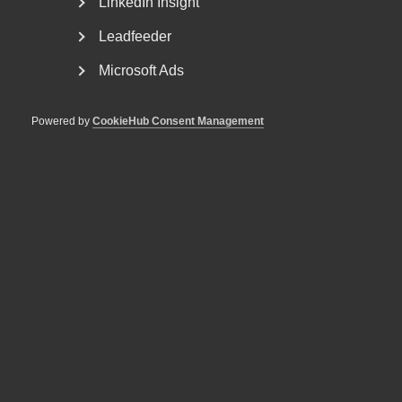
LinkedIn Insight
Leadfeeder
Microsoft Ads
Powered by
CookieHub Consent Management
Rätt till särskild avtalspension
(SAP‑R) – tolkning av begreppet
utryckningsstyrka
AD 2026 nr 34 De aktuella arbetstagarna var eller hade
varit anställda som insatsledare, regionala
insatsledare,...