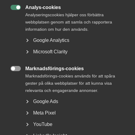
DETTA?
Analys-cookies

Analyseringscookies hjälper oss förbättra
webbplatsen genom att samla och rapportera
information om hur den används.
Google Analytics
Microsoft Clarity
Marknadsförings-cookies
Bred partsöverenskommelse om

Marknadsförings-cookies används för att spåra
framtidens kollektivavtal
gester på olika webbplatser för att kunna visa
relevanta och engagerande annonser.
Arbetsgivar- och arbetstagarorganisationer inom
tjänstesektorn har enats om ett nytt samarbetsavtal
Google Ads
för...
Meta Pixel
YouTube