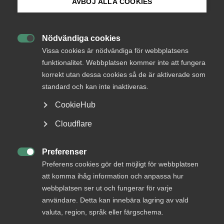
AVBÖJ ALLA COOKIES
Bli medlem
Endast tillgänglig för
medlemmar
Nödvändiga cookies

Logga in på Arbetsgivarguiden
Vissa cookies är nödvändiga för webbplatsens
funktionalitet. Webbplatsen kommer inte att fungera
korrekt utan dessa cookies så de är aktiverade som
Sök på almega.se
Logga in
standard och kan inte inaktiveras.
CookieHub
Press
Cloudflare
Bli medlem
In English
Cookie-inställningar
Preferenser

Preferens cookies gör det möjligt för webbplatsen
att komma ihåg information och anpassa hur
webbplatsen ser ut och fungerar för varje
användare. Detta kan innebära lagring av vald
DU KANSKE OCKSÅ ÄR INTRESSERAD AV
valuta, region, språk eller färgschema.