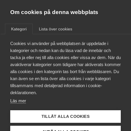
Almega
Förbund
Om cookies på denna webbplats
Almega Tjänste­förbunden
/
Aktuellt
/
Arbetsgivarnytt
/
Om Almega
Kategori
Lista över cookies
Almega Tjänste­företagen
Aktuellt
Cookies vi använder på webbplatsen är uppdelade i
Almega Utbildning
Kollektivavtal krävs för
kategorier och nedan kan du läsa vad de innebär och
anslutning till
Innovations­företagen
tacka ja eller nej till alla cookies eller vissa av dem. När du
Medlemskapet
Trygghetsrådet (TRR) per den
avaktiverar kategorier som tidigare har aktiverats kommer
Kompetens­företagen
1 oktober 2022
alla cookies i den kategorin tas bort från webbläsaren. Du
Mina sidor
kan även se en lista över alla cookies i varje kategori
Medie­företagen
tillsammans med detaljerad information i cookie-
Kontakt
Säkerhets­företagen
deklarationen.
Okategoriserade
Läs mer
Tåg­företagen
26 september 2022
Arbetsgivarnytt
Kurser & utbildningar
Vård­företagarna
TILLÅT ALLA COOKIES
Påverkansarbete