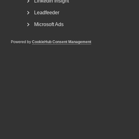
LinkedIn Insight
Leadfeeder
Microsoft Ads
Powered by
CookieHub Consent Management
Tvist om avtalsenlig lön under
uppsägningstid i
bemanningsföretag
AD 2026 nr 8 Av byggavtalet framgår att en uppsagd
arbetstagare har rätt att under uppsägningstid behålla...