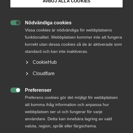
AVBÖJ ALLA COOKIES
Bli medlem
Nödvändiga cookies
Endast tillgänglig för

Logga in på Arbetsgivarguiden
Vissa cookies är nödvändiga för webbplatsens
medlemmar
funktionalitet. Webbplatsen kommer inte att fungera
korrekt utan dessa cookies så de är aktiverade som
Sök på almega.se
standard och kan inte inaktiveras.
Logga in
CookieHub
Press
Cloudflare
In English
Bli medlem
Cookie-inställningar
Preferenser

Preferens cookies gör det möjligt för webbplatsen
att komma ihåg information och anpassa hur
webbplatsen ser ut och fungerar för varje
användare. Detta kan innebära lagring av vald
valuta, region, språk eller färgschema.