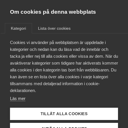
Almega
Förbund
Om cookies på denna webbplats
Almega Tjänste­förbunden
/
Aktuellt
/
Arbetsgivarnytt
/
Om Almega
Kategori
Lista över cookies
Almega Tjänste­företagen
Aktuellt
Cookies vi använder på webbplatsen är uppdelade i
Almega Utbildning
Företag som inte är bundna
kategorier och nedan kan du läsa vad de innebär och
av kollektivavtal för
Innovations­företagen
tacka ja eller nej till alla cookies eller vissa av dem. När du
Medlemskapet
tjänstemän – deras
avaktiverar kategorier som tidigare har aktiverats kommer
Kompetens­företagen
anslutning till
alla cookies i den kategorin tas bort från webbläsaren. Du
Mina sidor
kan även se en lista över alla cookies i varje kategori
Medie­företagen
Trygghetsrådet upphör
tillsammans med detaljerad information i cookie-
Kontakt
Säkerhets­företagen
deklarationen.
Läs mer
Tåg­företagen
Okategoriserade
Kurser & utbildningar
22 september 2022
Arbetsgivarnytt
Vård­företagarna
TILLÅT ALLA COOKIES
Påverkansarbete