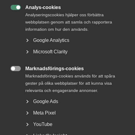
DU KANSKE OCKSÅ ÄR INTRESSERAD AV
Analys-cookies
DETTA?

Analyseringscookies hjälper oss förbättra
webbplatsen genom att samla och rapportera
information om hur den används.
Google Analytics
Microsoft Clarity
Marknadsförings-cookies

Marknadsförings-cookies används för att spåra
Bred partsöverenskommelse om
gester på olika webbplatser för att kunna visa
framtidens kollektivavtal
relevanta och engagerande annonser.
Google Ads
Arbetsgivar- och arbetstagarorganisationer inom
tjänstesektorn har enats om ett nytt samarbetsavtal
Meta Pixel
för...
YouTube