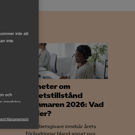
kommer inte att
an inte
lig
Nyheter om
arbetstillstånd
ion och
an innebära
sommaren 2026: Vad
tag
gäller?
sent Management
et
För arbetsgivare innebär årets
h rapportera
förändringar bland annat nya