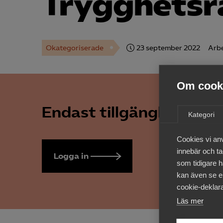
Trygghetsr
Okategoriserade
23 september 2022
Arbe
Om cooki
Endast tillgänglig för 
Kategori
Cookies vi an
innebär och tac
Logga in
Bli medlem
som tidigare h
kan även se en
cookie-deklara
Läs mer