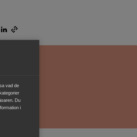
Kurser & utbildningar
Påverkansarbete
Bli medlem
Logga in på
Arbetsgivarguiden
Sök på almega.se
äsa vad de
 kategorier
läsaren. Du
formation i
Press
In English
Cookie-inställningar