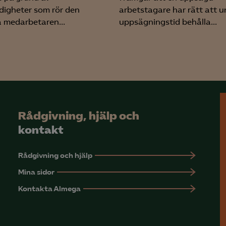
rmation om hur den används.
igheter som rör den
arbetstagare har rätt att u
a medarbetaren...
uppsägningstid behålla...
Google Analytics
Microsoft Clarity
knadsförings-cookies
nadsförings-cookies används för att spåra gester på olika webbplatser 
 relevanta och engagerande annonser.
Rådgivning, hjälp och
Google Ads
kontakt
Meta Pixel
YouTube
Rådgivning och hjälp
LinkedIn Insight
Mina sidor
Kontakta Almega
Leadfeeder
Microsoft Ads