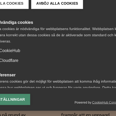
LLA COOKIES
AVBÖJ ALLA COOKIES
vändiga cookies
a cookies är nödvändiga för webbplatsens funktionalitet. Webbplatsen 
 DETTA?
era korrekt utan dessa cookies så de är aktiverade som standard och k
tiveras.
CookieHub
Cloudflare
onliga skäl vid
Tvist om avtalsen
ferenser
ägning – en
lön under
erens cookies gör det möjligt för webbplatsen att komma ihåg informat
ssa hur webbplatsen ser ut och fungerar för varje användare. Detta k
edning för
uppsägningstid i
ing av vald valuta, region, språk eller färgschema.
tsgivare
bemanningsföre
STÄLLNINGAR
Powered by
CookieHub Con
lys-cookies
nställning riskerar att
AD 2026 nr 8 Av byggavtal
yseringscookies hjälper oss förbättra webbplatsen genom att samla oc
s på grund av
framgår att en uppsagd