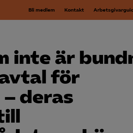
Bli medlem
Kontakt
Arbetsgivargui
m inte är bund
avtal för
 – deras
ill