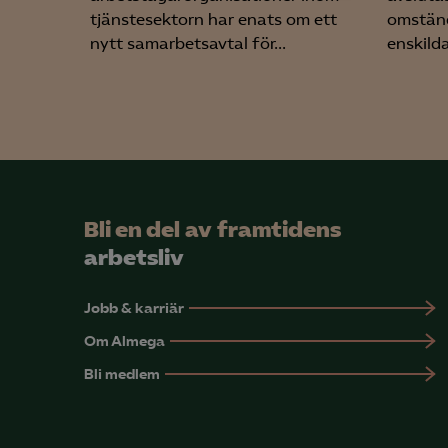
info
tjänstesektorn har enats om ett
omständ
nytt samarbetsavtal för...
enskild
Mar

Mark
visa
Bli en del av framtidens
arbetsliv
Jobb & karriär
Om Almega
Bli medlem