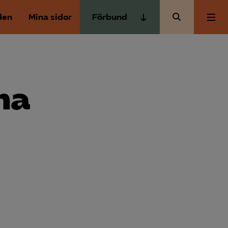
den
Mina sidor
Förbund
Almega Tjänste­förbunden
Om Almega
Almega Tjänste­företagen
Almega Utbildning
na
Aktuellt
Innovations­företagen
Kompetens­företagen
Medlemskapet
Medie­företagen
Säkerhets­företagen
Mina sidor
Tåg­företagen
Kontakt
Vård­företagarna