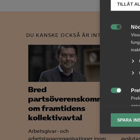
TILLÅT A
Nöd

Viss
DU KANSKE OCKSÅ ÄR INTRESSERAD AV
fung
inak
Bred
Pers
Pre

partsöverenskommelse
upps
Pref
anpa
om framtidens
vägl
lagr
kollektivavtal
arbe
SPARA IN
Ana
Arbetsgivar- och
När en a

Anal
arbetstagarorganisationer inom
avsluta