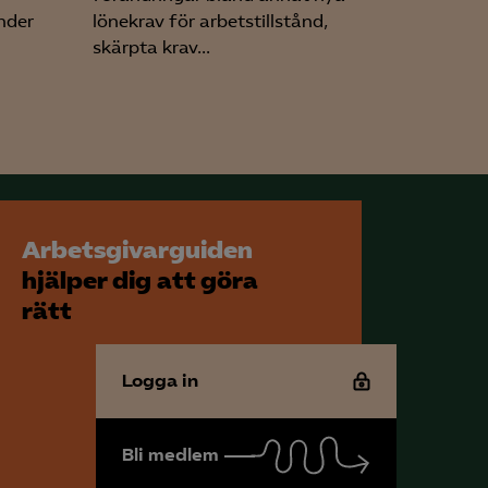
nder
lönekrav för arbetstillstånd,
skärpta krav...
för att kunna
Arbetsgivarguiden
hjälper dig att göra
rätt
Logga in
Bli medlem