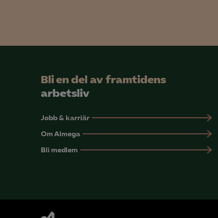
Mar

Mark
visa
Bli en del av framtidens
arbetsliv
Jobb & karriär
Om Almega
Bli medlem