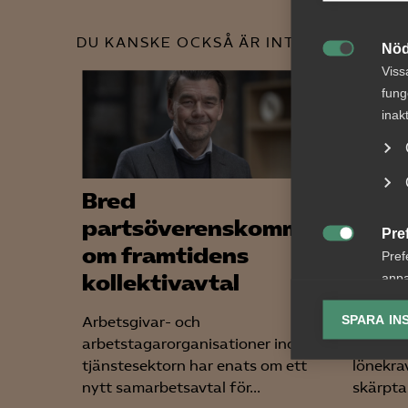
DU KANSKE OCKSÅ ÄR INTRESSERAD AV
Nöd

Viss
fung
inak
Bred
Nyhe
partsöverenskommelse
arbe
Pre

om framtidens
somm
Pref
kollektivavtal
gäll
anpa
lagr
SPARA IN
Arbetsgivar- och
För arb
arbetstagarorganisationer inom
förändr
Ana

tjänstesektorn har enats om ett
lönekrav
Anal
nytt samarbetsavtal för...
skärpta 
info