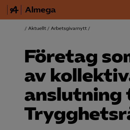
Almega
/
Aktuellt
/
Arbetsgivarnytt
/
Företag so
av kollekti
anslutning t
Trygghetsr