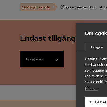
Okategoriserade
22 september 2022
Arbe
Om cooki
Endast tillgänglig för 
Kategori
Logga in
Bli medlem
Cookies vi an
innebär och tac
som tidigare h
kan även se en
cookie-deklara
Läs mer
TILLÅT A