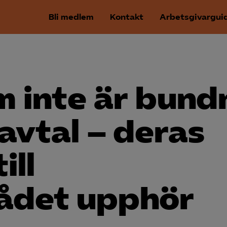
Bli medlem
Kontakt
Arbetsgivargui
m inte är bund
vavtal – deras
ill
ådet upphör