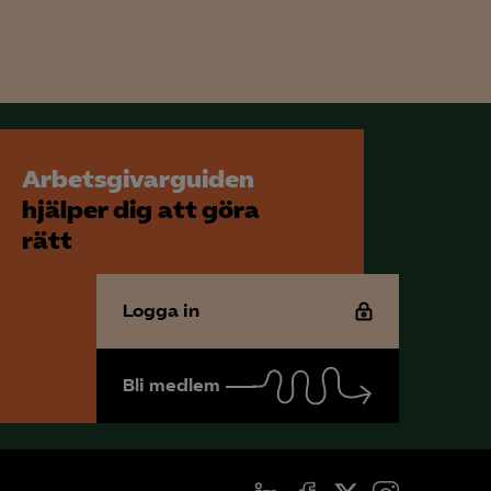
för att kunna
Arbetsgivarguiden
hjälper dig att göra
rätt
Logga in
Bli medlem