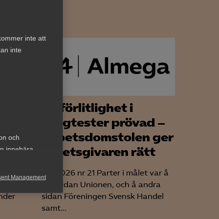
kommer inte att
an inte
lig
Tillförlitlighet i
drogtester prövad –
Arbetsdomstolen ger
ion och
tag
arbetsgivaren rätt
an innebära
et
AD 2026 nr 21 Parter i målet var å
sent Management
ena sidan Unionen, och å andra
nder
sidan Föreningen Svensk Handel
h rapportera
samt...