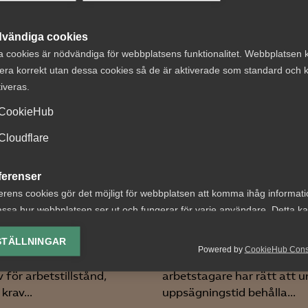
 DETTA?
vändiga cookies
a cookies är nödvändiga för webbplatsens funktionalitet. Webbplatsen 
era korrekt utan dessa cookies så de är aktiverade som standard och k
tiveras.
CookieHub
Cloudflare
ter om
Tvist om avtalsen
tstillstånd
lön under
ferenser
aren 2026: Vad
uppsägningstid i
erens cookies gör det möjligt för webbplatsen att komma ihåg informat
er?
bemanningsföre
ssa hur webbplatsen ser ut och fungerar för varje användare. Detta k
ing av vald valuta, region, språk eller färgschema.
STÄLLNINGAR
etsgivare innebär årets
AD 2026 nr 8 Av byggavtal
Powered by
CookieHub Con
ingar bland annat nya
framgår att en uppsagd
lys-cookies
 för arbetstillstånd,
arbetstagare har rätt att u
yseringscookies hjälper oss förbättra webbplatsen genom att samla oc
krav...
uppsägningstid behålla...
rmation om hur den används.