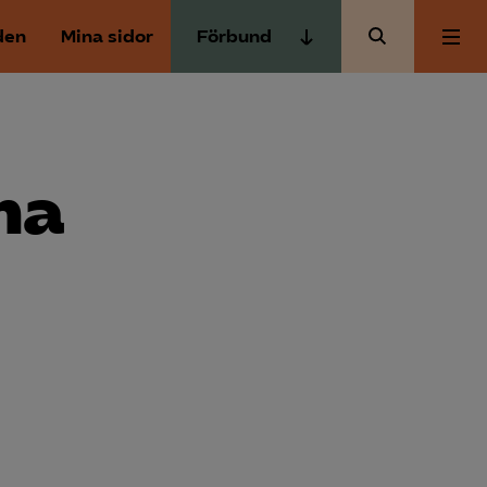
den
Mina sidor
Förbund
Almega Tjänste­förbunden
Om Almega
Almega Tjänste­företagen
Almega Utbildning
na
Aktuellt
Innovations­företagen
Kompetens­företagen
Medlemskapet
Medie­företagen
Säkerhets­företagen
Mina sidor
Tåg­företagen
Kontakt
Vård­företagarna