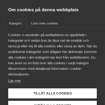
Almega
Förbund
Om cookies på denna webbplats
Almega Tjänste­förbunden
/
Aktuellt
/
Arbetsgivarnytt
/
Om Almega
Kategori
Lista över cookies
Almega Tjänste­företagen
Aktuellt
Cookies vi använder på webbplatsen är uppdelade i
Almega Utbildning
Nya regler i utlänningslagen f
kategorier och nedan kan du läsa vad de innebär och
r o m 1 juni 2022
Innovations­företagen
tacka ja eller nej till alla cookies eller vissa av dem. När du
Medlemskapet
avaktiverar kategorier som tidigare har aktiverats kommer
Kompetens­företagen
alla cookies i den kategorin tas bort från webbläsaren. Du
Mina sidor
Okategoriserade
9 juni 2022
Arbetsgivarnytt
kan även se en lista över alla cookies i varje kategori
Medie­företagen
tillsammans med detaljerad information i cookie-
Kontakt
Säkerhets­företagen
deklarationen.
Läs mer
Tåg­företagen
Kurser & utbildningar
Vård­företagarna
TILLÅT ALLA COOKIES
Påverkansarbete
Endast tillgänglig för