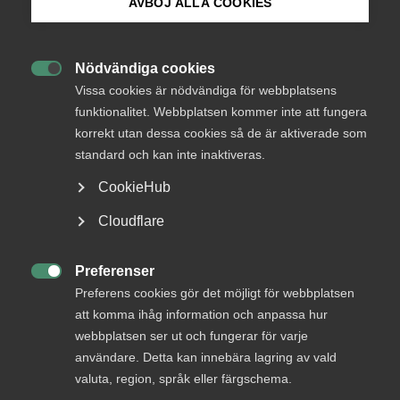
medlemmar
AVBÖJ ALLA COOKIES
Bli medlem
Nödvändiga cookies
Logga in

Logga in på Arbetsgivarguiden
Vissa cookies är nödvändiga för webbplatsens
funktionalitet. Webbplatsen kommer inte att fungera
korrekt utan dessa cookies så de är aktiverade som
Sök på almega.se
Bli medlem
standard och kan inte inaktiveras.
CookieHub
Press
Cloudflare
In English
Cookie-inställningar
Preferenser

Preferens cookies gör det möjligt för webbplatsen
DU KANSKE OCKSÅ ÄR INTRESSERAD AV
att komma ihåg information och anpassa hur
DETTA?
webbplatsen ser ut och fungerar för varje
användare. Detta kan innebära lagring av vald
valuta, region, språk eller färgschema.