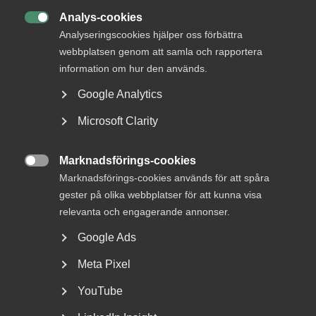
Analys-cookies

Analyseringscookies hjälper oss förbättra
webbplatsen genom att samla och rapportera
information om hur den används.
Google Analytics
Nyheter om arbetstillstånd
Microsoft Clarity
sommaren 2026: Vad gäller?
För arbetsgivare innebär årets förändringar bland annat
Marknadsförings-cookies

nya lönekrav för arbetstillstånd, skärpta krav...
Marknadsförings-cookies används för att spåra
gester på olika webbplatser för att kunna visa
relevanta och engagerande annonser.
Google Ads
Meta Pixel
YouTube