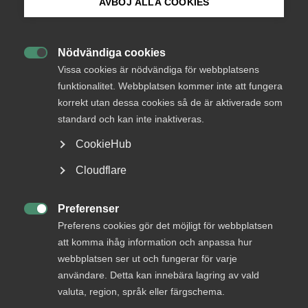
Endast tillgänglig för
AVBÖJ ALLA COOKIES
medlemmar
Bli medlem
Nödvändiga cookies

Logga in på Arbetsgivarguiden
Vissa cookies är nödvändiga för webbplatsens
Logga in
funktionalitet. Webbplatsen kommer inte att fungera
korrekt utan dessa cookies så de är aktiverade som
Sök på almega.se
standard och kan inte inaktiveras.
Bli medlem
CookieHub
Press
Cloudflare
In English
Cookie-inställningar
Preferenser

Preferens cookies gör det möjligt för webbplatsen
att komma ihåg information och anpassa hur
DU KANSKE OCKSÅ ÄR INTRESSERAD AV
webbplatsen ser ut och fungerar för varje
DETTA?
användare. Detta kan innebära lagring av vald
valuta, region, språk eller färgschema.