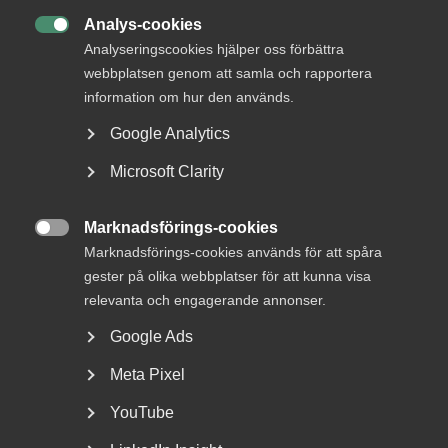
Analys-cookies

Analyseringscookies hjälper oss förbättra
webbplatsen genom att samla och rapportera
information om hur den används.
Google Analytics
Microsoft Clarity
Reglerna om lönetransparens
skjuts upp
Marknadsförings-cookies

Marknadsförings-cookies används för att spåra
Lönetransparensdirektivet beslutades av EU våren 2023.
gester på olika webbplatser för att kunna visa
Syftet med direktivet är att stärka tillämpningen...
relevanta och engagerande annonser.
Google Ads
Meta Pixel
YouTube