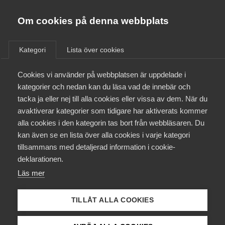
Almega
Förbund
Om cookies på denna webbplats
Almega Tjänste­förbunden
/
Aktuellt
/
Arbetsgivarnytt
/
Om Almega
Kategori
Lista över cookies
Almega Tjänste­företagen
Aktuellt
Cookies vi använder på webbplatsen är uppdelade i
Almega Utbildning
Arbetsvillkors­direktivet
kategorier och nedan kan du läsa vad de innebär och
medför mer skriftlig
Innovations­företagen
tacka ja eller nej till alla cookies eller vissa av dem. När du
Medlemskapet
information till anställda
avaktiverar kategorier som tidigare har aktiverats kommer
Kompetens­företagen
alla cookies i den kategorin tas bort från webbläsaren. Du
Mina sidor
kan även se en lista över alla cookies i varje kategori
Medie­företagen
Okategoriserade
15 juni 2022
Arbetsgivarnytt
tillsammans med detaljerad information i cookie-
Kontakt
Säkerhets­företagen
deklarationen.
Läs mer
Tåg­företagen
Kurser & utbildningar
Vård­företagarna
TILLÅT ALLA COOKIES
Påverkansarbete