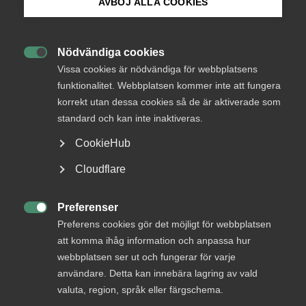
AVBÖJ ALLA COOKIES
Endast tillgänglig för
Bli medlem
medlemmar
Nödvändiga cookies

Logga in på Arbetsgivarguiden
Vissa cookies är nödvändiga för webbplatsens
funktionalitet. Webbplatsen kommer inte att fungera
Logga in
korrekt utan dessa cookies så de är aktiverade som
Sök på almega.se
standard och kan inte inaktiveras.
CookieHub
Bli medlem
Press
Cloudflare
In English
Cookie-inställningar
Preferenser

Preferens cookies gör det möjligt för webbplatsen
att komma ihåg information och anpassa hur
webbplatsen ser ut och fungerar för varje
DU KANSKE OCKSÅ ÄR INTRESSERAD AV
användare. Detta kan innebära lagring av vald
valuta, region, språk eller färgschema.
DETTA?