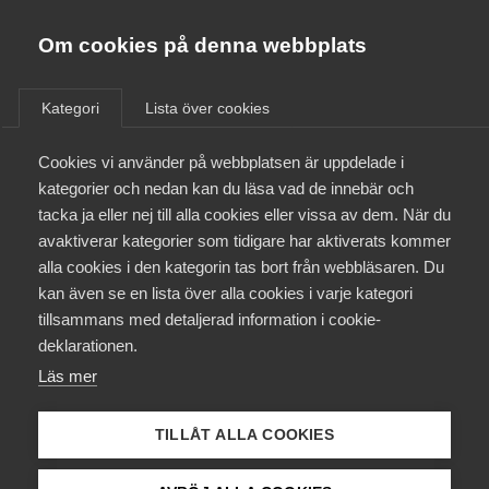
Almega
Förbund
Om cookies på denna webbplats
Almega Tjänste­förbunden
/
Aktuellt
/
Arbetsgivarnytt
/
Om Almega
Kategori
Lista över cookies
Almega Tjänste­företagen
Aktuellt
Cookies vi använder på webbplatsen är uppdelade i
Almega Utbildning
Årets lönerevision
kategorier och nedan kan du läsa vad de innebär och
Hästskötare och övrig
Innovations­företagen
tacka ja eller nej till alla cookies eller vissa av dem. När du
Medlemskapet
personal hos travtränare och
avaktiverar kategorier som tidigare har aktiverats kommer
Kompetens­företagen
galopptränare
alla cookies i den kategorin tas bort från webbläsaren. Du
Mina sidor
kan även se en lista över alla cookies i varje kategori
Medie­företagen
tillsammans med detaljerad information i cookie-
Kontakt
Säkerhets­företagen
deklarationen.
Okategoriserade
28 april 2022
Arbetsgivarnytt
Läs mer
Tåg­företagen
Kurser & utbildningar
Vård­företagarna
TILLÅT ALLA COOKIES
Påverkansarbete