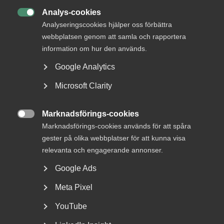
Analys-cookies

Analyseringscookies hjälper oss förbättra
webbplatsen genom att samla och rapportera
information om hur den används.
Google Analytics
Microsoft Clarity
Tvist om avtalsenlig lön under
Marknadsförings-cookies
uppsägningstid i

Marknadsförings-cookies används för att spåra
bemanningsföretag
gester på olika webbplatser för att kunna visa
relevanta och engagerande annonser.
AD 2026 nr 8 Av byggavtalet framgår att en uppsagd
Google Ads
arbetstagare har rätt att under uppsägningstid behålla...
Meta Pixel
YouTube