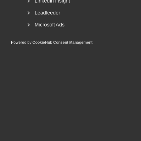
LinkedIn Insight
Leadfeeder
Microsoft Ads
Powered by
CookieHub Consent Management
Nyheter om arbetstillstånd
sommaren 2026: Vad gäller?
För arbetsgivare innebär årets förändringar bland annat
nya lönekrav för arbetstillstånd, skärpta krav...