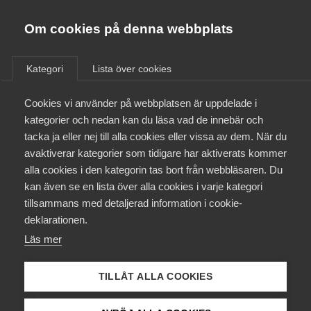
Almega
Förbund
Om cookies på denna webbplats
Almega Tjänste­förbunden
/
Aktuellt
/
Pressmeddelanden
/
Om Almega
Kategori
Lista över cookies
Almega Tjänste­företagen
Aktuellt
Cookies vi använder på webbplatsen är uppdelade i
Almega Utbildning
kategorier och nedan kan du läsa vad de innebär och
Innovations­företagen
tacka ja eller nej till alla cookies eller vissa av dem. När du
Medlemskapet
avaktiverar kategorier som tidigare har aktiverats kommer
Kompetens­företagen
alla cookies i den kategorin tas bort från webbläsaren. Du
Mina sidor
kan även se en lista över alla cookies i varje kategori
Medie­företagen
tillsammans med detaljerad information i cookie-
Kontakt
Säkerhets­företagen
deklarationen.
Läs mer
Tåg­företagen
Kurser & utbildningar
Vård­företagarna
TILLÅT ALLA COOKIES
Påverkansarbete