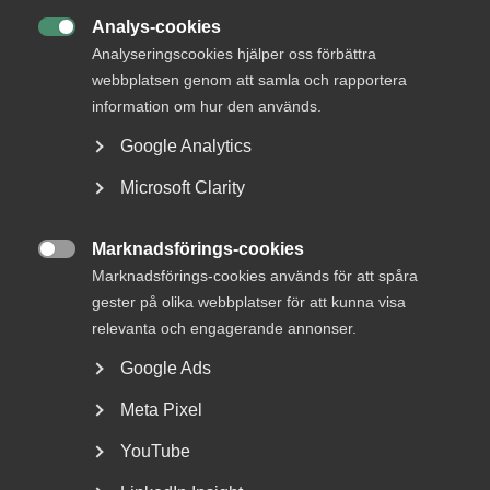
Analys-cookies

Almega
28 mars 2022
Pressmeddelanden
Analyseringscookies hjälper oss förbättra
webbplatsen genom att samla och rapportera
information om hur den används.
Google Analytics
MER OM ALMEGA
Microsoft Clarity
15 juli
Marknadsförings-cookies
Arbetsrätt i fokus för Almegas

Marknadsförings-cookies används för att spåra
utbildningshöst
gester på olika webbplatser för att kunna visa
relevanta och engagerande annonser.
Google Ads
Maria Möllers primära fokus som förbundsdirektör blir att
Meta Pixel
driva viktiga frågor för att stärka, samla och utveckla
YouTube
förbundet.