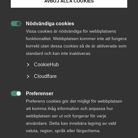
AVBÖJ ALLA COOKIES
Bli medlem
Maria Möller
Nödvändiga cookies
Maria Möller ny

Logga in på Arbetsgivarguiden
Vissa cookies är nödvändiga för webbplatsens
förbundsdirektör för Medie­
funktionalitet. Webbplatsen kommer inte att fungera
korrekt utan dessa cookies så de är aktiverade som
Sök på almega.se
företagen på Almega
standard och kan inte inaktiveras.
CookieHub
Maria Möller har utsetts till ny förbundsdirektör för
Press
Medieföretagen. Maria, som är jurist i grunden,
Cloudflare
kommer närmast från Teknikföretagen där hon
In English
varit biträdande förhandlingschef. Maria har
Cookie-inställningar
Preferenser
dessförinnan varit vice vd, förhandlingschef samt

Preferens cookies gör det möjligt för webbplatsen
chefsjurist för arbetsgivar- och
att komma ihåg information och anpassa hur
branschorganisationen Gröna arbetsgivare och
webbplatsen ser ut och fungerar för varje
Skogs- och Lantarbetsgivarförbundet. Maria
användare. Detta kan innebära lagring av vald
tillträder den 1 september och efterträder Charlott
valuta, region, språk eller färgschema.
Richardson som går i pension.