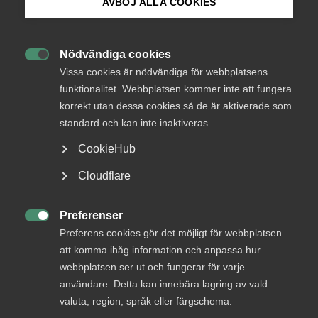
AVBÖJ ALLA COOKIES
Bli medlem
Endast tillgänglig för
Nödvändiga cookies
medlemmar

Logga in på Arbetsgivarguiden
Vissa cookies är nödvändiga för webbplatsens
funktionalitet. Webbplatsen kommer inte att fungera
korrekt utan dessa cookies så de är aktiverade som
Sök på almega.se
standard och kan inte inaktiveras.
Logga in
CookieHub
Press
Cloudflare
Bli medlem
In English
Cookie-inställningar
Preferenser

Preferens cookies gör det möjligt för webbplatsen
att komma ihåg information och anpassa hur
webbplatsen ser ut och fungerar för varje
användare. Detta kan innebära lagring av vald
valuta, region, språk eller färgschema.
DU KANSKE OCKSÅ ÄR INTRESSERAD AV