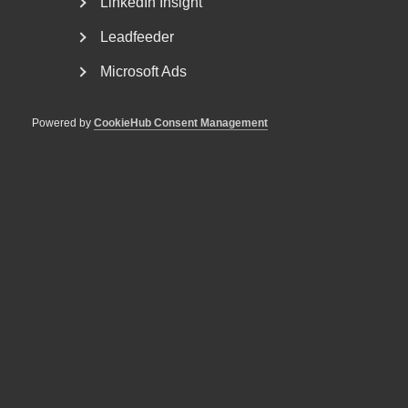
LinkedIn Insight
Leadfeeder
Microsoft Ads
Powered by
CookieHub Consent Management
Nyheter om arbetstillstånd
sommaren 2026: Vad gäller?
För arbetsgivare innebär årets förändringar bland annat
nya lönekrav för arbetstillstånd, skärpta krav...