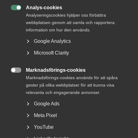
DETTA?
Analys-cookies

Analyseringscookies hjälper oss förbättra
webbplatsen genom att samla och rapportera
information om hur den används.
Google Analytics
Microsoft Clarity
Marknadsförings-cookies
Tvist om avtalsenlig lön under

Marknadsförings-cookies används för att spåra
uppsägningstid i
gester på olika webbplatser för att kunna visa
bemanningsföretag
relevanta och engagerande annonser.
Google Ads
AD 2026 nr 8 Av byggavtalet framgår att en uppsagd
arbetstagare har rätt att under uppsägningstid behålla...
Meta Pixel
YouTube