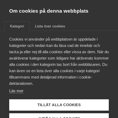
Almega
Förbund
Om cookies på denna webbplats
Almega Tjänste­förbunden
/
Aktuellt
/
Arbetsgivarnytt
/
Om Almega
Kategori
Lista över cookies
Almega Tjänste­företagen
Aktuellt
Cookies vi använder på webbplatsen är uppdelade i
Almega Utbildning
Årets lönerevision med
kategorier och nedan kan du läsa vad de innebär och
Unionen, Sveriges Ingenjörer
Innovations­företagen
tacka ja eller nej till alla cookies eller vissa av dem. När du
Medlemskapet
(Akademikerna) och Ledarna
avaktiverar kategorier som tidigare har aktiverats kommer
Kompetens­företagen
– Tjänstemanna­avtalet
alla cookies i den kategorin tas bort från webbläsaren. Du
Mina sidor
kan även se en lista över alla cookies i varje kategori
Medie­företagen
Utveckling & Tjänster
tillsammans med detaljerad information i cookie-
Kontakt
Säkerhets­företagen
deklarationen.
Läs mer
Tåg­företagen
Okategoriserade
17 januari 2022
Arbetsgivarnytt
Kurser & utbildningar
Vård­företagarna
TILLÅT ALLA COOKIES
Påverkansarbete