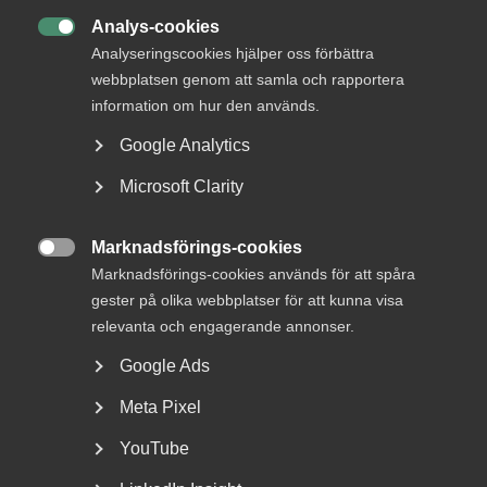
Begynnelselön 151,85 26 421
Analys-cookies

Analyseringscookies hjälper oss förbättra
Efter fyra månader 151,98 26 444
webbplatsen genom att samla och rapportera
information om hur den används.
Google Analytics
2 Fryshusmaskinister
Microsoft Clarity
Begynnelselön 26 941
Marknadsförings-cookies

Marknadsförings-cookies används för att spåra
Efter tre månader 27 053
gester på olika webbplatser för att kunna visa
Efter två år 27 166
relevanta och engagerande annonser.
Google Ads
B Löneutrymme för individuell
fördelning (pott)
Meta Pixel
Utöver den generella höjningen enligt ovan A ska för
YouTube
arbetstagare som fyllt 18 år ett löneutrymme om i