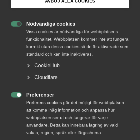
AVBÖJ ALLA COOKIES
Bli medlem
Löner andra avtalsåret 1 april 2022 – 31 mars 2023
Nödvändiga cookies
A Generell lönehöjning

Logga in på Arbetsgivarguiden
Vissa cookies är nödvändiga för webbplatsens
funktionalitet. Webbplatsen kommer inte att fungera
Per den 1 april 2022 höjs
utgående löner
för anställda som
korrekt utan dessa cookies så de är aktiverade som
Sök på almega.se
fyllt 18 år, med 385 kr per månad (1,93 kronor per timme).
standard och kan inte inaktiveras.
I de fall en anställd efter ovannämnda lönehöjning har en
CookieHub
lön som understiger den nya minimilönen ska utfyllnad
Press
göras upp till ny minimilön enligt nedan.
Cloudflare
In English
Från och med den 1 april 2022 höjs avtalets
minimilöner
Cookie-inställningar
Preferenser
med 577 kr per månad (3,32 kronor per timme).

Preferens cookies gör det möjligt för webbplatsen
att komma ihåg information och anpassa hur
För tiden
2022-04-01 – 2023-03-31
gäller följande
webbplatsen ser ut och fungerar för varje
minimilönetabell:
användare. Detta kan innebära lagring av vald
valuta, region, språk eller färgschema.
1
Fryshusarbete Kr/tim Kr/mån