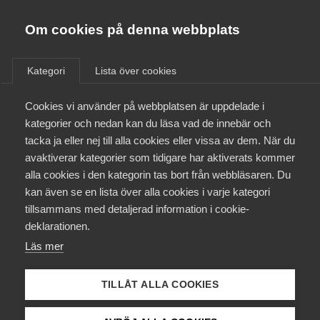
Almega
Förbund
Om cookies på denna webbplats
Almega Tjänste­förbunden
/
Aktuellt
/
Arbetsgivarnytt
/
Om Almega
Kategori
Lista över cookies
Almega Tjänste­företagen
Aktuellt
Cookies vi använder på webbplatsen är uppdelade i
Almega Utbildning
Årets lönerevision Fryshus
kategorier och nedan kan du läsa vad de innebär och
Innovations­företagen
tacka ja eller nej till alla cookies eller vissa av dem. När du
Medlemskapet
avaktiverar kategorier som tidigare har aktiverats kommer
Okategoriserade
Kompetens­företagen
20 januari 2022
Arbetsgivarnytt
alla cookies i den kategorin tas bort från webbläsaren. Du
Mina sidor
kan även se en lista över alla cookies i varje kategori
Medie­företagen
tillsammans med detaljerad information i cookie-
Kontakt
Säkerhets­företagen
deklarationen.
Det är dags att förbereda årets lönerevision och vi
påminner om följande utgångspunkter i
Läs mer
Tåg­företagen
Kurser & utbildningar
kollektivavtalen. De fullständiga avtalen hittar du som
inloggad
på arbetsgivarguiden.se
Vård­företagarna
TILLÅT ALLA COOKIES
Påverkansarbete
Lönerevision Almega Tjänsteföretagen –
Handelsanställdas förbund