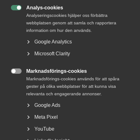
Analys-cookies

Analyseringscookies hjälper oss förbättra
webbplatsen genom att samla och rapportera
information om hur den används.
Google Analytics
Försäkringskassan förlorade
tvisten om avskedande efter
Microsoft Clarity
dataintrång
Marknadsförings-cookies

AD 2026 nr 44 Fråga om Försäkringskassan hade laga
Marknadsförings-cookies används för att spåra
grund att avskeda, eller åtminstone sakliga skäl att...
gester på olika webbplatser för att kunna visa
relevanta och engagerande annonser.
Google Ads
Meta Pixel
YouTube