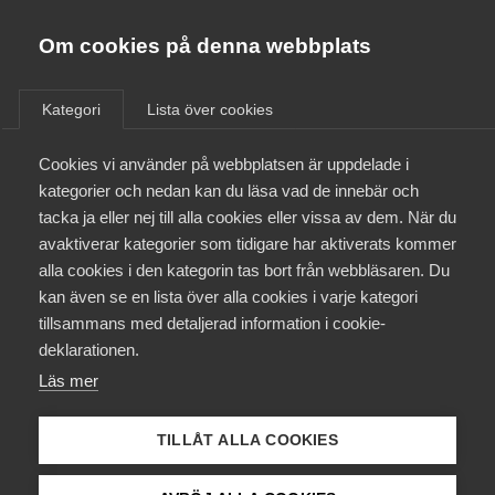
Almega
Förbund
Om cookies på denna webbplats
Almega Tjänste­förbunden
/
Aktuellt
/
Arbetsgivarnytt
/
Om Almega
Kategori
Lista över cookies
Almega Tjänste­företagen
Aktuellt
Cookies vi använder på webbplatsen är uppdelade i
Almega Utbildning
Höjt tak i sjuk­försäkringen
kategorier och nedan kan du läsa vad de innebär och
Innovations­företagen
tacka ja eller nej till alla cookies eller vissa av dem. När du
Medlemskapet
avaktiverar kategorier som tidigare har aktiverats kommer
Okategoriserade
Kompetens­företagen
alla cookies i den kategorin tas bort från webbläsaren. Du
Mina sidor
16 december 2021
Arbetsgivarnytt
kan även se en lista över alla cookies i varje kategori
Medie­företagen
tillsammans med detaljerad information i cookie-
Kontakt
Säkerhets­företagen
deklarationen.
Läs mer
Tåg­företagen
Kurser & utbildningar
Vård­företagarna
TILLÅT ALLA COOKIES
Endast tillgänglig för
Påverkansarbete
medlemmar