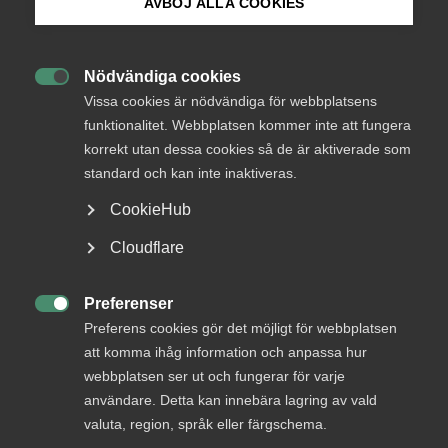
AVBÖJ ALLA COOKIES
Bli medlem
Nödvändiga cookies
Logga in

Logga in på Arbetsgivarguiden
Vissa cookies är nödvändiga för webbplatsens
funktionalitet. Webbplatsen kommer inte att fungera
korrekt utan dessa cookies så de är aktiverade som
Sök på almega.se
Bli medlem
standard och kan inte inaktiveras.
CookieHub
Press
Cloudflare
In English
Cookie-inställningar
Preferenser

Preferens cookies gör det möjligt för webbplatsen
DU KANSKE OCKSÅ ÄR INTRESSERAD AV
att komma ihåg information och anpassa hur
DETTA?
webbplatsen ser ut och fungerar för varje
användare. Detta kan innebära lagring av vald
valuta, region, språk eller färgschema.