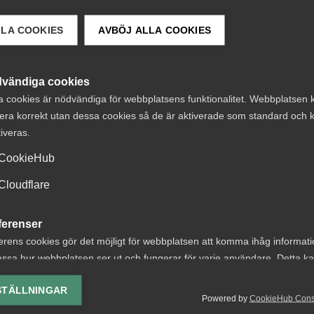
LLA COOKIES
AVBÖJ ALLA COOKIES
 DETTA?
vändiga cookies
a cookies är nödvändiga för webbplatsens funktionalitet. Webbplatsen 
era korrekt utan dessa cookies så de är aktiverade som standard och k
tiveras.
CookieHub
Cloudflare
rövar
Nyheter om
andlingsvägran
arbetstillstånd
ferenser
sommaren 2026:
erens cookies gör det möjligt för webbplatsen att komma ihåg informat
ssa hur webbplatsen ser ut och fungerar för varje användare. Detta k
sningsyrkande i
gäller?
ing av vald valuta, region, språk eller färgschema.
t om tidigare
STÄLLNINGAR
För arbetsgivare innebär år
Powered by
CookieHub Con
älld
lys-cookies
förändringar bland annat 