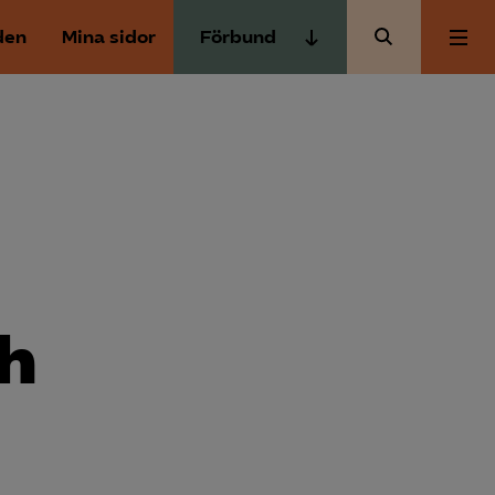
den
Mina sidor
Förbund
Almega Tjänste­förbunden
Om Almega
Almega Tjänste­företagen
Almega Utbildning
Aktuellt
Innovations­företagen
Kompetens­företagen
Medlemskapet
Medie­företagen
h
Säkerhets­företagen
Mina sidor
Tåg­företagen
Kontakt
Vård­företagarna