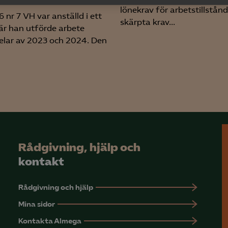
yseringscookies hjälper oss förbättra webbplatsen genom att samla oc
lönekrav för arbetstillstånd
 nr 7 VH var anställd i ett
rmation om hur den används.
skärpta krav...
är han utförde arbete
Google Analytics
elar av 2023 och 2024. Den
Microsoft Clarity
knadsförings-cookies
nadsförings-cookies används för att spåra gester på olika webbplatser 
 relevanta och engagerande annonser.
Google Ads
Rådgivning, hjälp och
Meta Pixel
kontakt
YouTube
Rådgivning och hjälp
LinkedIn Insight
Mina sidor
Leadfeeder
Kontakta Almega
Microsoft Ads