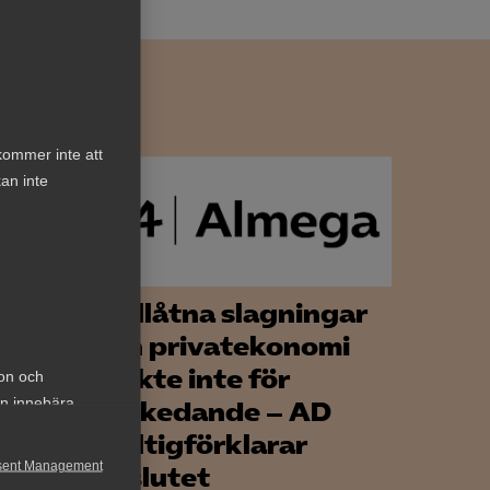
kommer inte att
an inte
Otillåtna slagningar
och privatekonomi
 Vad
räckte inte för
ion och
an innebära
avskedande – AD
ogiltigförklarar
ets
sent Management
beslutet
nya