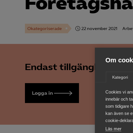
Företagshä
Okategoriserade
22 november 2021
Arbe
Om cooki
Endast tillgänglig för 
Kategori
Cookies vi an
Logga in
Bli medlem
innebär och tac
som tidigare h
kan även se en
cookie-deklara
Läs mer