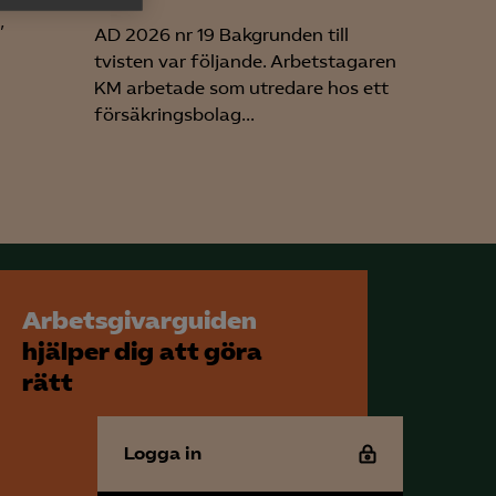
h rapportera
,
AD 2026 nr 19 Bakgrunden till
tvisten var följande. Arbetstagaren
KM arbetade som utredare hos ett
försäkringsbolag...
för att kunna
Arbetsgivarguiden
hjälper dig att göra
rätt
Logga in