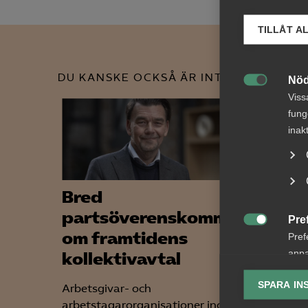
TILLÅT A
DU KANSKE OCKSÅ ÄR INTRESSERAD AV
Nöd

Viss
fung
inak
Bred
AD p
partsöverenskommelse
förh
Pre

om framtidens
och
Pref
anpa
kollektivavtal
avvi
lagr
tvis
SPARA IN
Arbetsgivar- och
anst
Ana
arbetstagarorganisationer inom