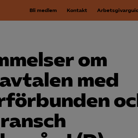
Bli medlem
Kontakt
Arbetsgivargui
mmelser om
 avtalen med
­förbunden oc
bransch