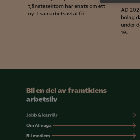

Anal
tjänstesektorn har enats om ett
AD 2026
info
nytt samarbetsavtal för...
bolag d
under d
19...
Mar

Mark
visa
Bli en del av framtidens
arbetsliv
Jobb & karriär
Om Almega
Bli medlem