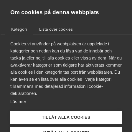
Almega
Förbund
Om cookies på denna webbplats
Almega Tjänste­förbunden
/
Aktuellt
/
Arbetsgivarnytt
/
Om Almega
Kategori
Lista över cookies
Almega Tjänste­företagen
Aktuellt
Cookies vi använder på webbplatsen är uppdelade i
Almega Utbildning
Gränsdragning mellan
kategorier och nedan kan du läsa vad de innebär och
specialservice­avtalet och
Innovations­företagen
tacka ja eller nej till alla cookies eller vissa av dem. När du
Medlemskapet
bygg­avtalet
avaktiverar kategorier som tidigare har aktiverats kommer
Kompetens­företagen
alla cookies i den kategorin tas bort från webbläsaren. Du
Mina sidor
kan även se en lista över alla cookies i varje kategori
Medie­företagen
Okategoriserade
14 oktober 2021
Arbetsgivarnytt
tillsammans med detaljerad information i cookie-
Kontakt
Säkerhets­företagen
deklarationen.
Läs mer
Tåg­företagen
Kurser & utbildningar
Vård­företagarna
TILLÅT ALLA COOKIES
Påverkansarbete