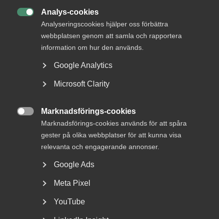
Analys-cookies

Analyseringscookies hjälper oss förbättra
webbplatsen genom att samla och rapportera
information om hur den används.
Google Analytics
Microsoft Clarity
Tvist om avtalsenlig lön under
uppsägningstid i
Marknadsförings-cookies
bemanningsföretag

Marknadsförings-cookies används för att spåra
gester på olika webbplatser för att kunna visa
AD 2026 nr 8 Av byggavtalet framgår att en uppsagd
relevanta och engagerande annonser.
arbetstagare har rätt att under uppsägningstid behålla...
Google Ads
Meta Pixel
YouTube