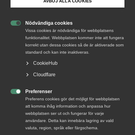
Endast tillgänglig för
AVBÖJ ALLA COOKIES
medlemmar
Bli medlem
Nödvändiga cookies

Logga in på Arbetsgivarguiden
Vissa cookies är nödvändiga för webbplatsens
Logga in
funktionalitet. Webbplatsen kommer inte att fungera
korrekt utan dessa cookies så de är aktiverade som
Sök på almega.se
standard och kan inte inaktiveras.
Bli medlem
CookieHub
Press
Cloudflare
In English
Cookie-inställningar
Preferenser

Preferens cookies gör det möjligt för webbplatsen
att komma ihåg information och anpassa hur
DU KANSKE OCKSÅ ÄR INTRESSERAD AV
webbplatsen ser ut och fungerar för varje
DETTA?
användare. Detta kan innebära lagring av vald
valuta, region, språk eller färgschema.