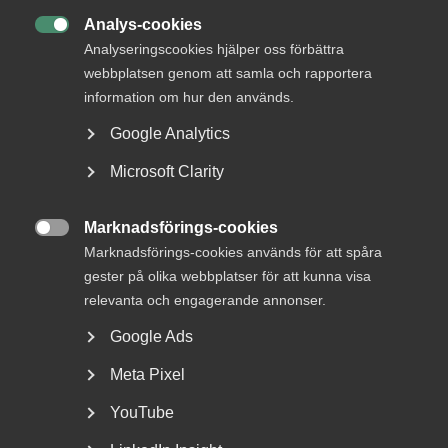
DU KANSKE OCKSÅ ÄR INTRESSERAD AV
Analys-cookies
DETTA?

Analyseringscookies hjälper oss förbättra
webbplatsen genom att samla och rapportera
information om hur den används.
Google Analytics
Microsoft Clarity
Marknadsförings-cookies

Marknadsförings-cookies används för att spåra
Regeringen får kritik av Almega i
gester på olika webbplatser för att kunna visa
Lag & Avtal
relevanta och engagerande annonser.
Google Ads
Nyligen meddelades att regeringen senarelägger de
lagändringar som ska genomföra EU:s
Meta Pixel
lönetransparensdirektiv....
YouTube