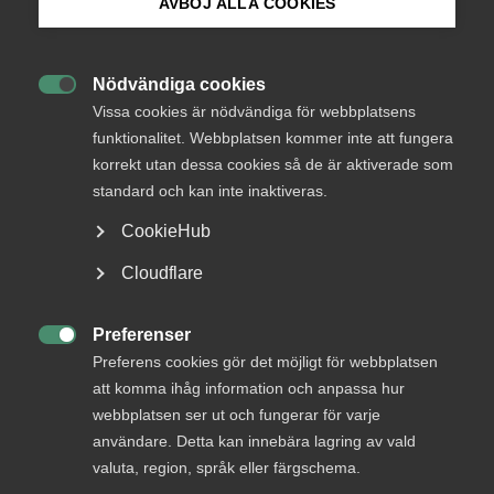
AVBÖJ ALLA COOKIES
Bli medlem
Nödvändiga cookies
Endast tillgänglig för

Logga in på Arbetsgivarguiden
Vissa cookies är nödvändiga för webbplatsens
medlemmar
funktionalitet. Webbplatsen kommer inte att fungera
korrekt utan dessa cookies så de är aktiverade som
Sök på almega.se
standard och kan inte inaktiveras.
Logga in
CookieHub
Press
Cloudflare
In English
Bli medlem
Cookie-inställningar
Preferenser

Preferens cookies gör det möjligt för webbplatsen
att komma ihåg information och anpassa hur
webbplatsen ser ut och fungerar för varje
användare. Detta kan innebära lagring av vald
valuta, region, språk eller färgschema.