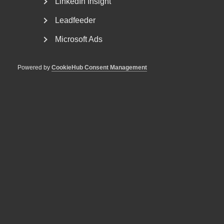
LinkedIn Insight
Leadfeeder
Microsoft Ads
Powered by
CookieHub Consent Management
Premiär för kampanjen
Välfärden bortom rubrikerna
Berättelser från verksamheterna Välfärden bortom
rubrikerna är en kampanj från Almega som lyfter fram...