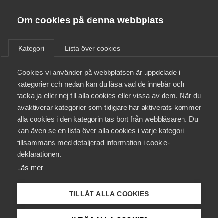
Almega
Förbund
Om cookies på denna webbplats
Almega Tjänste­förbunden
/
Aktuellt
/
Arbetsgivarnytt
/
Om Almega
Kategori
Lista över cookies
Almega Tjänste­företagen
Aktuellt
Cookies vi använder på webbplatsen är uppdelade i
Almega Utbildning
Nytt Friskoleavtal med Lärar­
kategorier och nedan kan du läsa vad de innebär och
förbundet och Lärarnas Riks­
Innovations­företagen
tacka ja eller nej till alla cookies eller vissa av dem. När du
Medlemskapet
förbund för tiden 1
avaktiverar kategorier som tidigare har aktiverats kommer
Kompetens­företagen
september 2021 – 31 augusti
alla cookies i den kategorin tas bort från webbläsaren. Du
Mina sidor
kan även se en lista över alla cookies i varje kategori
Medie­företagen
2023
tillsammans med detaljerad information i cookie-
Kontakt
Säkerhets­företagen
deklarationen.
Läs mer
Tåg­företagen
Okategoriserade
Kurser & utbildningar
28 september 2021
Arbetsgivarnytt
Vård­företagarna
TILLÅT ALLA COOKIES
Påverkansarbete