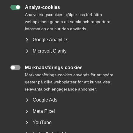
Analys-cookies

Analyseringscookies hjälper oss förbättra
webbplatsen genom att samla och rapportera
information om hur den används.
Google Analytics
Tvist om avtalsenlig lön under
Microsoft Clarity
uppsägningstid i
bemanningsföretag
Marknadsförings-cookies

Marknadsförings-cookies används för att spåra
AD 2026 nr 8 Av byggavtalet framgår att en uppsagd
gester på olika webbplatser för att kunna visa
arbetstagare har rätt att under uppsägningstid behålla...
relevanta och engagerande annonser.
Google Ads
Meta Pixel
YouTube