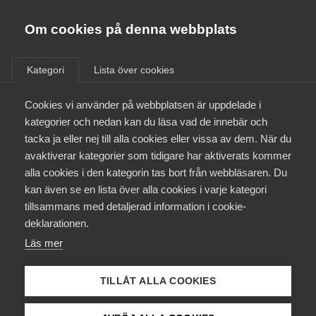
Almega
Förbund
Om cookies på denna webbplats
Almega Tjänste­förbunden
/
Aktuellt
/
Arbetsgivarnytt
/
Om Almega
Kategori
Lista över cookies
Almega Tjänste­företagen
Aktuellt
Cookies vi använder på webbplatsen är uppdelade i
Almega Utbildning
Viktig information avseende
kategorier och nedan kan du läsa vad de innebär och
LO-avtalet
Innovations­företagen
tacka ja eller nej till alla cookies eller vissa av dem. När du
Medlemskapet
avaktiverar kategorier som tidigare har aktiverats kommer
Kompetens­företagen
alla cookies i den kategorin tas bort från webbläsaren. Du
Mina sidor
Okategoriserade
26 augusti 2021
Arbetsgivarnytt
kan även se en lista över alla cookies i varje kategori
Medie­företagen
tillsammans med detaljerad information i cookie-
Kontakt
Säkerhets­företagen
deklarationen.
Läs mer
Tåg­företagen
Kurser & utbildningar
Vård­företagarna
TILLÅT ALLA COOKIES
Påverkansarbete
Endast tillgänglig för