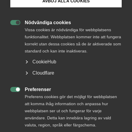
medlemmar
AVBÖJ ALLA COOKIES
Bli medlem
Nödvändiga cookies
Logga in

Logga in på Arbetsgivarguiden
Vissa cookies är nödvändiga för webbplatsens
funktionalitet. Webbplatsen kommer inte att fungera
korrekt utan dessa cookies så de är aktiverade som
Sök på almega.se
Bli medlem
standard och kan inte inaktiveras.
CookieHub
Press
Cloudflare
In English
Cookie-inställningar
Preferenser

Preferens cookies gör det möjligt för webbplatsen
DU KANSKE OCKSÅ ÄR INTRESSERAD AV
att komma ihåg information och anpassa hur
DETTA?
webbplatsen ser ut och fungerar för varje
användare. Detta kan innebära lagring av vald
valuta, region, språk eller färgschema.