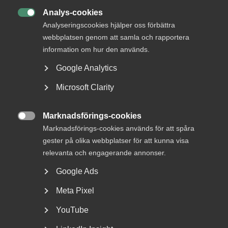
Analys-cookies

Analyseringscookies hjälper oss förbättra
webbplatsen genom att samla och rapportera
information om hur den används.
Google Analytics
Microsoft Clarity
VAB och föräldraledighet – en
sammanfattning av senaste
Marknadsförings-cookies
årens ändringar

Marknadsförings-cookies används för att spåra
gester på olika webbplatser för att kunna visa
Fler kan ta ut ledighet med föräldrapenning Från och
relevanta och engagerande annonser.
med den 1 juli 2024 kan fler än tidigare vara lediga...
Google Ads
Meta Pixel
YouTube