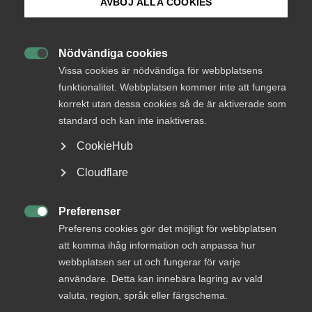
Endast tillgänglig för
AVBÖJ ALLA COOKIES
medlemmar
Bli medlem
Nödvändiga cookies

Logga in på Arbetsgivarguiden
Vissa cookies är nödvändiga för webbplatsens
Logga in
funktionalitet. Webbplatsen kommer inte att fungera
korrekt utan dessa cookies så de är aktiverade som
Sök på almega.se
standard och kan inte inaktiveras.
Bli medlem
CookieHub
Press
Cloudflare
In English
Cookie-inställningar
Preferenser

Preferens cookies gör det möjligt för webbplatsen
att komma ihåg information och anpassa hur
DU KANSKE OCKSÅ ÄR INTRESSERAD AV
webbplatsen ser ut och fungerar för varje
DETTA?
användare. Detta kan innebära lagring av vald
valuta, region, språk eller färgschema.