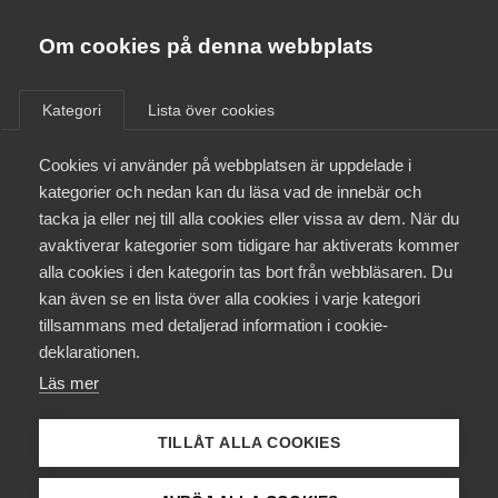
Almega
Förbund
Om cookies på denna webbplats
Almega Tjänste­förbunden
/
Aktuellt
/
Arbetsgivarnytt
/
Om Almega
Kategori
Lista över cookies
Almega Tjänste­företagen
Aktuellt
Cookies vi använder på webbplatsen är uppdelade i
Almega Utbildning
Bemanning Vård –
kategorier och nedan kan du läsa vad de innebär och
Förändringar av
Innovations­företagen
tacka ja eller nej till alla cookies eller vissa av dem. När du
Medlemskapet
föräldraledighetstillägget
avaktiverar kategorier som tidigare har aktiverats kommer
Kompetens­företagen
alla cookies i den kategorin tas bort från webbläsaren. Du
Mina sidor
kan även se en lista över alla cookies i varje kategori
Medie­företagen
Okategoriserade
6 juli 2021
Arbetsgivarnytt
tillsammans med detaljerad information i cookie-
Kontakt
Säkerhets­företagen
deklarationen.
Läs mer
Tåg­företagen
Kurser & utbildningar
Vård­företagarna
TILLÅT ALLA COOKIES
Påverkansarbete