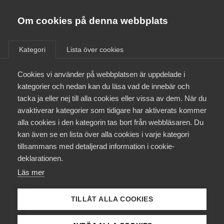
Almega
Förbund
Om cookies på denna webbplats
Almega Tjänste­förbunden
/
Aktuellt
/
Arbetsgivarnytt
/
Om Almega
Kategori
Lista över cookies
Almega Tjänste­företagen
Aktuellt
Cookies vi använder på webbplatsen är uppdelade i
Almega Utbildning
Avtal om förlängning av
kategorier och nedan kan du läsa vad de innebär och
korttidsarbete – Tidnings­
Innovations­företagen
tacka ja eller nej till alla cookies eller vissa av dem. När du
Medlemskapet
avtalet (grafiska
avaktiverar kategorier som tidigare har aktiverats kommer
Kompetens­företagen
medarbetare)
alla cookies i den kategorin tas bort från webbläsaren. Du
Mina sidor
kan även se en lista över alla cookies i varje kategori
Medie­företagen
tillsammans med detaljerad information i cookie-
Kontakt
Säkerhets­företagen
deklarationen.
Okategoriserade
1 juli 2021
Arbetsgivarnytt
Läs mer
Tåg­företagen
Kurser & utbildningar
Vård­företagarna
TILLÅT ALLA COOKIES
Påverkansarbete