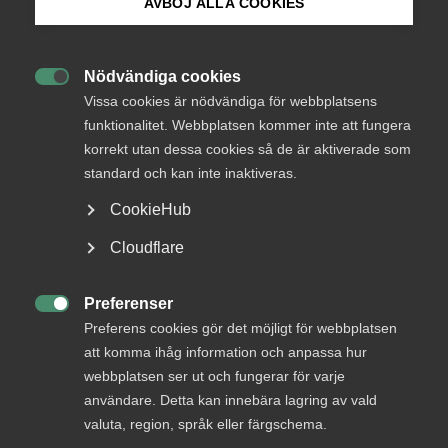
AVBÖJ ALLA COOKIES
Endast tillgänglig för
Bli medlem
medlemmar
Nödvändiga cookies

Logga in på Arbetsgivarguiden
Vissa cookies är nödvändiga för webbplatsens
funktionalitet. Webbplatsen kommer inte att fungera
Logga in
korrekt utan dessa cookies så de är aktiverade som
Sök på almega.se
standard och kan inte inaktiveras.
CookieHub
Bli medlem
Press
Cloudflare
In English
Cookie-inställningar
Preferenser

Preferens cookies gör det möjligt för webbplatsen
att komma ihåg information och anpassa hur
webbplatsen ser ut och fungerar för varje
DU KANSKE OCKSÅ ÄR INTRESSERAD AV
användare. Detta kan innebära lagring av vald
valuta, region, språk eller färgschema.
DETTA?