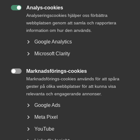
Analys-cookies

Analyseringscookies hjälper oss förbättra
webbplatsen genom att samla och rapportera
information om hur den används.
Google Analytics
Microsoft Clarity
Bred partsöverenskommelse om
Marknadsförings-cookies
framtidens kollektivavtal

Marknadsförings-cookies används för att spåra
gester på olika webbplatser för att kunna visa
Arbetsgivar- och arbetstagarorganisationer inom
relevanta och engagerande annonser.
tjänstesektorn har enats om ett nytt samarbetsavtal
för...
Google Ads
Meta Pixel
YouTube