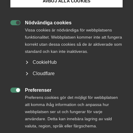
AVBÖJ ALLA COOKIES
Bli medlem
Logga in
Nödvändiga cookies

Logga in på Arbetsgivarguiden
Vissa cookies är nödvändiga för webbplatsens
funktionalitet. Webbplatsen kommer inte att fungera
Bli medlem
korrekt utan dessa cookies så de är aktiverade som
Sök på almega.se
standard och kan inte inaktiveras.
CookieHub
Press
Cloudflare
In English
Cookie-inställningar
Preferenser
DU KANSKE OCKSÅ ÄR INTRESSERAD AV

Preferens cookies gör det möjligt för webbplatsen
DETTA?
att komma ihåg information och anpassa hur
webbplatsen ser ut och fungerar för varje
användare. Detta kan innebära lagring av vald
valuta, region, språk eller färgschema.