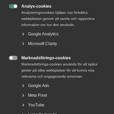
Analys-cookies

Analyseringscookies hjälper oss förbättra
webbplatsen genom att samla och rapportera
information om hur den används.
Tjänsteindikatorn: tillväxten
Google Analytics
bromsar in – jobbtillväxten
Microsoft Clarity
vänder
Den privata tjänstesektorn tappar fart efter en stark
Marknadsförings-cookies

period. Under det senaste året är produktionen...
Marknadsförings-cookies används för att spåra
gester på olika webbplatser för att kunna visa
relevanta och engagerande annonser.
Google Ads
Meta Pixel
YouTube