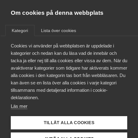
Almega
Förbund
Om cookies på denna webbplats
Almega Tjänste­förbunden
/
Aktuellt
/
Arbetsgivarnytt
/
Om Almega
Kategori
Lista över cookies
Almega Tjänste­företagen
Aktuellt
Cookies vi använder på webbplatsen är uppdelade i
Almega Utbildning
Städindex maj 2021
kategorier och nedan kan du läsa vad de innebär och
Innovations­företagen
tacka ja eller nej till alla cookies eller vissa av dem. När du
Medlemskapet
avaktiverar kategorier som tidigare har aktiverats kommer
Okategoriserade
Kompetens­företagen
8 juni 2021
Arbetsgivarnytt
alla cookies i den kategorin tas bort från webbläsaren. Du
Mina sidor
kan även se en lista över alla cookies i varje kategori
Medie­företagen
tillsammans med detaljerad information i cookie-
Kontakt
Säkerhets­företagen
deklarationen.
Läs mer
Tåg­företagen
Kurser & utbildningar
Endast tillgänglig för
Vård­företagarna
TILLÅT ALLA COOKIES
medlemmar
Påverkansarbete