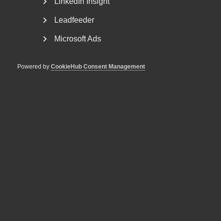
LinkedIn Insight
Leadfeeder
Kompetensbarometern AI: AI
Microsoft Ads
hetast inom ekonomi och juridik
Efterfrågan på AI‑kompetens ökar snabbt, enligt
Powered by
CookieHub Consent Management
Almegas nya Kompetensbarometern AI som bygger på
analyser...
Starkare tillväxt i tjänstesektorn