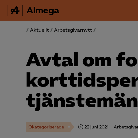
Almega
/
Aktuellt
/
Arbetsgivarnytt
/
Avtal om fo
korttidspe
tjänstemän
Okategoriserade
22 juni 2021
Arbetsgiva