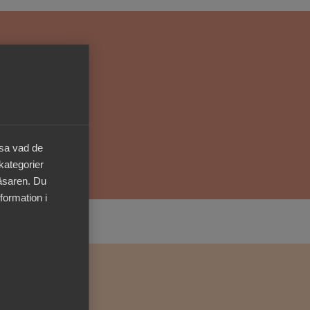
Kurser & utbildningar
Påverkansarbete
Bli medlem
Logga in på
äsa vad de
Arbetsgivarguiden
 kategorier
läsaren. Du
Sök på almega.se
formation i
Press
In English
Cookie-inställningar