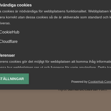
vändiga cookies
a cookies är nödvändiga för webbplatsens funktionalitet. Webbplatsen 
era korrekt utan dessa cookies så de är aktiverade som standard och k
tiveras.
CookieHub
ldat råd för
Bred
Cloudflare
stesektorns
partsöverensko
petensbehov
om framtidens
ferenser
kollektivavtal
erens cookies gör det möjligt för webbplatsen att komma ihåg informat
har i dag tillsammans med
ssa hur webbplatsen ser ut och fungerar för varje användare. Detta k
tt antal fackförbund och
Arbetsgivar- och
ing av vald valuta, region, språk eller färgschema.
ivarorganisationer bildat
arbetstagarorganisationer
STÄLLNINGAR
sektorns...
Powered by
CookieHub Con
tjänstesektorn har enats o
lys-cookies
nytt samarbetsavtal för...
yseringscookies hjälper oss förbättra webbplatsen genom att samla oc
rmation om hur den används.
Google Analytics