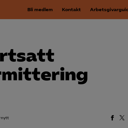
Bli medlem
Kontakt
Arbetsgivargui
rtsatt
rmittering
rnytt