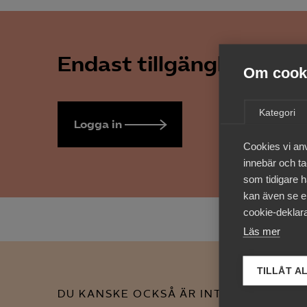
Endast tillgänglig för 
Om cooki
Kategori
Logga in
Bli medlem
Cookies vi an
innebär och tac
som tidigare h
kan även se en
cookie-deklara
Läs mer
TILLÅT A
DU KANSKE OCKSÅ ÄR INTRESSERAD AV