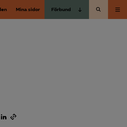
den
Mina sidor
Förbund
Almega Tjänste­förbunden
Om Almega
Almega Tjänste­företagen
Almega Utbildning
Aktuellt
Innovations­företagen
Kompetens­företagen
Medlemskapet
Medie­företagen
Säkerhets­företagen
Mina sidor
Tåg­företagen
Kontakt
Vård­företagarna