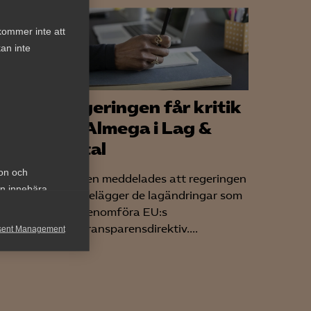
kommer inte att
an inte
Regeringen får kritik
mmelse
av Almega i Lag &
Avtal
ion och
Nyligen meddelades att regeringen
an innebära
senarelägger de lagändringar som
ska genomföra EU:s
 inom
lönetransparensdirektiv....
sent Management
m ett
h rapportera