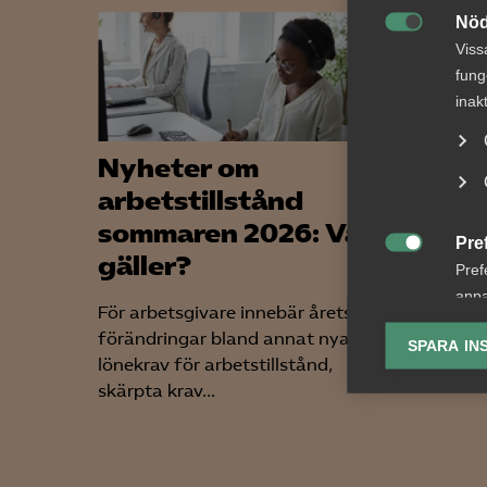
Nöd

Viss
fung
inak
Nyheter om
Nybi
arbetstillstånd
tjän
sommaren 2026: Vad
kom
Pre
gäller?

Pref
Almega 
anpa
ett bre
För arbetsgivare innebär årets
lagr
arbetsg
förändringar bland annat nya
SPARA IN
Tjänste
lönekrav för arbetstillstånd,
Ana
skärpta krav...

Anal
info